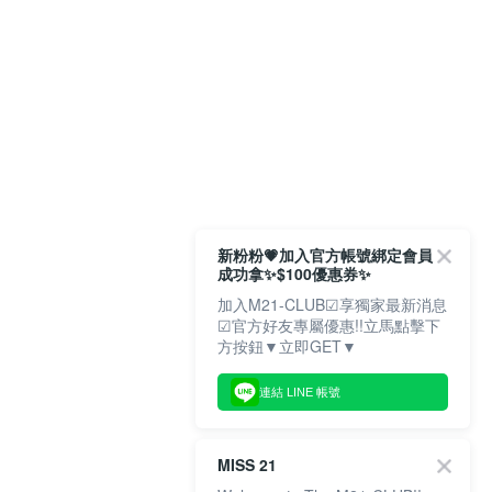
新粉粉💗加入官方帳號綁定會員
成功拿✨$100優惠券✨
加入M21-CLUB☑享獨家最新消息
☑官方好友專屬優惠!!立馬點擊下
方按鈕▼立即GET▼
連結 LINE 帳號
MISS 21