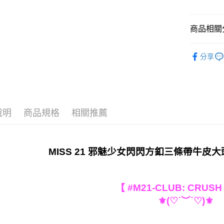
運送方式
付款後全家
商品相關分
每筆NT$6
顏色快速
付款後7-
分享
款式快速
每筆NT$4
全站商品
宅配
跟高快速
免運費
說明
商品規格
相關推薦
𝐌𝐔𝐒𝐓 
貨到付款
𝐌𝐔𝐒𝐓 
每筆NT$9
💥 精選熱銷$𝟏
MISS 21 邪魅少女閃閃方釦三條帶牛
【 #M21-CLUB: CRUSH
⚜︎(♡˙︶˙♡)⚜︎