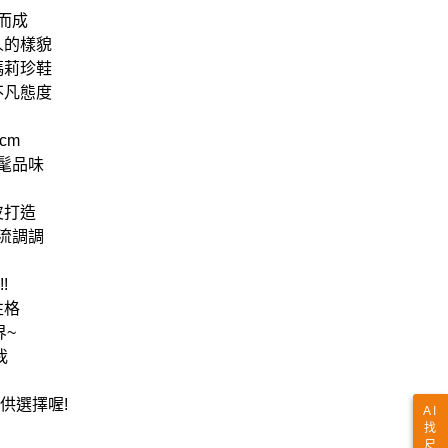
而成
人的樣貌
瑪莉珍鞋
不凡態度
cm
髦品味
皮打造
流調調
!
性格
界~
我
供選擇喔!
AI
找
尺