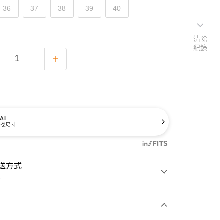
36
37
38
39
40
清除
紀錄
AI
找尺寸
送方式
費