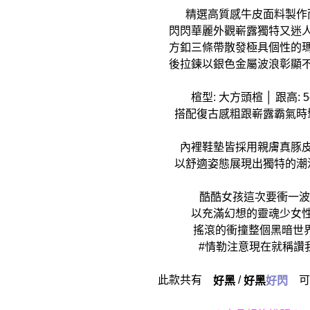
精選高質感牛皮面料製作
閃閃華麗外觀嶄露獨特又迷
方釦三條帶散發極具個性的
後拉鍊以銀色金屬波浪彰顯
楦型: 大方頭楦 │ 跟高: 5
搭配復古感粗跟嶄露霸氣時
內裡鞋墊皆採用親膚真豚
以舒適姿態展現出獨特的潮
酷酷女孩這次要衝一波!
以充滿幻想的靈魂少女
搖滾的衝撞整個黑暗世
#情勒注意現在就稱讚
此款共有
/
可
好黑
好黑
好閃