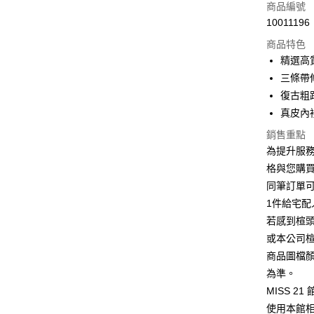
信用卡一
商品編號
10011196
信用卡分
商品特色
3 期 
精選高
6 期 
合作金
三條帶
華南商
12 期
復古粗
合作金
上海商
華南商
真皮內
合作金
LINE Pay
國泰世
上海商
華南商
銷售重點
臺灣中
國泰世
Apple Pay
上海商
匯豐（
為提升服
臺灣中
國泰世
聯邦商
格與您購
匯豐（
街口支付
臺灣中
元大商
聯邦商
同筆訂單
匯豐（
玉山商
悠遊付
元大商
1件給宅配
聯邦商
台新國
玉山商
元大商
若感到楦
台灣樂
Google Pa
台新國
玉山商
或本公司
台灣樂
台新國
ATM付款
商品圖檔
台灣樂
為準。
貨到付款
MISS 2
使用本館