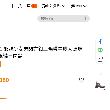
0
中文 (繁體)
TWD
 21 邪魅少女閃閃方釦三條帶牛皮大頭瑪
跟鞋－閃黑
380