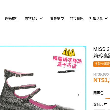
熱銷排行
購物說明
會員權益
門市資訊
折扣活動
MISS
莉珍高
宅配免運費
NT$5,680
NT$1,
閃黑色
女鞋尺寸