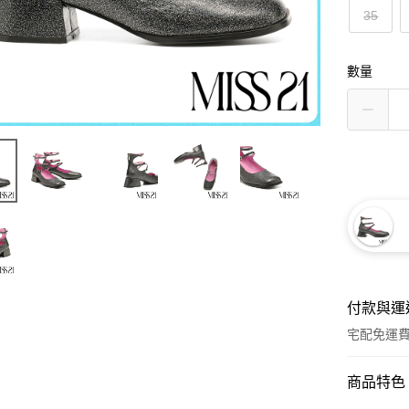
35
數量
付款與運
宅配免運
付款方式
商品特色