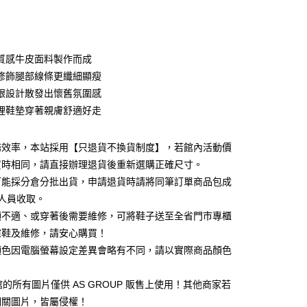
次付款
期付款
0 利率 每期
NT$460
21家銀行
質感牛皮面料製作而成
0 利率 每期
NT$230
21家銀行
庫商業銀行
第一商業銀行
修飾腿部線條更纖細顯瘦
業銀行
彰化商業銀行
 0 利率 每期
NT$115
21家銀行
跟設計散發出懷舊氛圍感
庫商業銀行
第一商業銀行
業儲蓄銀行
台北富邦商業銀行
業銀行
彰化商業銀行
裡鞋墊穿著親膚舒適好走
庫商業銀行
第一商業銀行
華商業銀行
兆豐國際商業銀行
業儲蓄銀行
台北富邦商業銀行
業銀行
彰化商業銀行
小企業銀行
台中商業銀行
華商業銀行
兆豐國際商業銀行
業儲蓄銀行
台北富邦商業銀行
台灣）商業銀行
華泰商業銀行
務效率，本站採用【只退貨不換貨制度】，若館內活動價
小企業銀行
台中商業銀行
華商業銀行
兆豐國際商業銀行
業銀行
遠東國際商業銀行
買時相同，請直接辦理退貨後重新選購正確尺寸。
台灣）商業銀行
華泰商業銀行
小企業銀行
台中商業銀行
業銀行
永豐商業銀行
業銀行
遠東國際商業銀行
可能採分倉分批出貨，申請退貨時請將同筆訂單商品包成
台灣）商業銀行
華泰商業銀行
業銀行
星展（台灣）商業銀行
業銀行
永豐商業銀行
人員收取。
業銀行
遠東國際商業銀行
際商業銀行
中國信託商業銀行
業銀行
星展（台灣）商業銀行
業銀行
永豐商業銀行
頭不適、或穿著後需要維修，可將鞋子送至全省門市專櫃
天信用卡公司
y
際商業銀行
中國信託商業銀行
業銀行
星展（台灣）商業銀行
楦鞋及維修，請安心購買！
天信用卡公司
際商業銀行
中國信託商業銀行
顏色因電腦螢幕設定差異會略有不同，請以實際商品顏色
天信用卡公司
1 館的所有圖片僅供 AS GROUP 販售上使用！其他商家若
相關圖片，皆屬侵權！