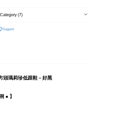
 Method
取貨-固定運費
Category (7)
er
搜尋
黑色系
11取貨-固定運費
Support
搜尋
跟鞋
er
ing
搜尋
中低跟
𝐇𝐀𝐕𝐄：熱搜穿搭
𝐌𝐚𝐫𝐲 𝐉𝐚𝐧𝐞-個性瑪莉珍
er
𝐇𝐀𝐕𝐄：熱搜穿搭
𝐀𝐥𝐥 𝐁𝐥𝐚𝐜𝐤-暗黑少女
𝟖𝟎𝖚𝖕!
拼接方頭瑪莉珍低跟鞋－好黑
洞 ● 】