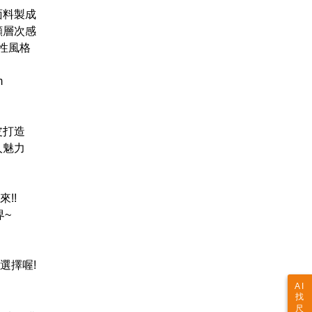
面料製成
顯層次感
性風格
m
皮打造
人魅力
!!
界~
選擇喔!
AI
找
尺