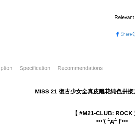
Shipping
付款後全家
Relevant 
NT$60/ord
顏色快速
付款後7-
Share
款式快速
NT$45/ord
全站商品
宅配
Free shipp
跟高快速
iption
Specification
Recommendations
𝐌𝐔𝐒𝐓 
貨到付款
NT$90/ord
𝐌𝐔𝐒𝐓 
💥 精選熱銷$𝟏
MISS 21 復古少女全真皮雕花純色
【 #M21-CLUB: ROCK 
•••'( ｰ̀дｰ́ )'•••