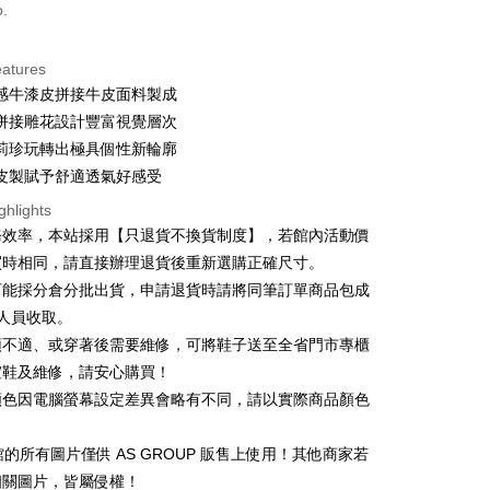
d (Full Payment)
o.
d Installments
eatures
 3 months
NT$460
/month
21 Banks
感牛漆皮拼接牛皮面料製成
 6 months
NT$230
/month
21 Banks
Cooperative Bank
First Commercial Bank
拼接雕花設計豐富視覺層次
n Commercial Bank
Chang Hwa Commercial Bank
 12 months
NT$115
/month
21 Banks
Cooperative Bank
First Commercial Bank
莉珍玩轉出極具個性新輪廓
anghai Commercial &
Taipei Fubon Commercial Bank
n Commercial Bank
Chang Hwa Commercial Bank
皮製賦予舒適透氣好感受
Cooperative Bank
First Commercial Bank
s Bank
anghai Commercial &
Taipei Fubon Commercial Bank
n Commercial Bank
Chang Hwa Commercial Bank
United Bank
Mega International Commercial
ghlights
s Bank
anghai Commercial &
Taipei Fubon Commercial Bank
Bank
務效率，本站採用【只退貨不換貨制度】，若館內活動價
United Bank
Mega International Commercial
s Bank
Business Bank
Taichung Commercial Bank
Bank
買時相同，請直接辦理退貨後重新選購正確尺寸。
United Bank
Mega International Commercial
nk (Taiwan) Limited
Hwatai Bank
Business Bank
Taichung Commercial Bank
可能採分倉分批出貨，申請退貨時請將同筆訂單商品包成
Bank
ank of Taiwan
Far Eastern International Bank
t
nk (Taiwan) Limited
Hwatai Bank
Business Bank
Taichung Commercial Bank
人員收取。
 Commercial Bank
Bank SinoPac
ank of Taiwan
Far Eastern International Bank
nk (Taiwan) Limited
Hwatai Bank
Commercial Bank
DBS Bank
y
頭不適、或穿著後需要維修，可將鞋子送至全省門市專櫃
 Commercial Bank
Bank SinoPac
ank of Taiwan
Far Eastern International Bank
International Bank
CTBC Bank
楦鞋及維修，請安心購買！
Commercial Bank
DBS Bank
 Commercial Bank
Bank SinoPac
fer
Rakuten Card, Inc.
International Bank
CTBC Bank
顏色因電腦螢幕設定差異會略有不同，請以實際商品顏色
Commercial Bank
DBS Bank
Rakuten Card, Inc.
livery
International Bank
CTBC Bank
Rakuten Card, Inc.
1 館的所有圖片僅供 AS GROUP 販售上使用！其他商家若
相關圖片，皆屬侵權！