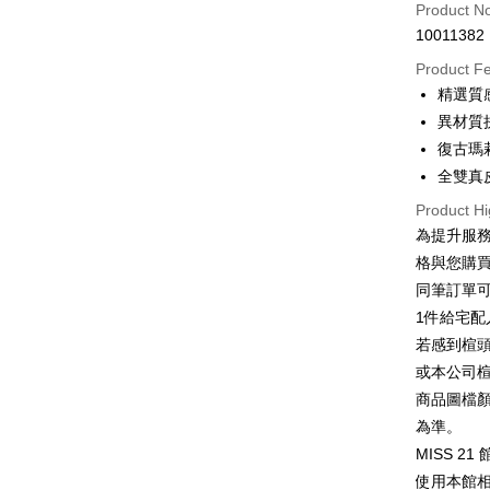
Credit Car
Product N
10011382
Credit Car
Product F
0% for
精選質
0% for
Taiwan 
異材質
Hua Na
0% for
Taiwan 
復古瑪
The Sh
Hua Na
全雙真
Taiwan 
LINE Pay
Saving
The Sh
Hua Na
Cathay 
Product Hi
Saving
Apple Pay
The Sh
為提升服
Cathay 
Saving
Taiwan 
格與您購
JKOPAY
Cathay 
HSBC Ba
Taiwan 
同筆訂單
Union B
Easy Walle
HSBC Ba
Taiwan 
1件給宅配
Yuanta
Union B
HSBC Ba
E.SUN 
Google Pa
若感到楦
Yuanta
Union B
Taishin 
或本公司
E.SUN 
Yuanta
ATM Trans
Taiwan 
Taishin 
商品圖檔
E.SUN 
Taiwan 
Cash on De
為準。
Taishin 
Taiwan 
MISS 2
使用本館