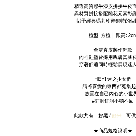
精選高質感牛漆皮拼接牛皮
異材質拼接搭配雕花元素彰
賦予經典瑪莉珍鞋獨特的個
楦型: 方楦 │ 跟高: 2c
全雙真皮製作鞋款
內裡鞋墊皆採用親膚真豚
穿著舒適同時輕鬆展現迷
HEY! 迷之少女們
請將喜愛的東西都蒐集起來
放置在自己內心的小世
#釘洞釘洞不獨不回
此款共有
/
可供
好黑
好米
★商品規格說明★