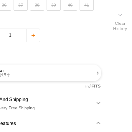
36
37
38
39
40
41
Clear
History
AI
找尺寸
And Shipping
very Free Shipping
 Method
Features