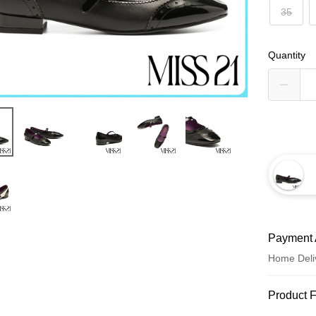
35
Quantity
Payment 
Home Deli
Payment
Product 