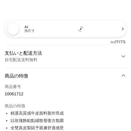
AI
找尺寸
支払いと配送方法
自宅配送送料無料
お支払い方法
商品の特徴
クレジットカード1回払い
商品番号
クレジットカード分割払い
10061712
3回払い、金利0、毎回
NT$460
21行の銀行
商品の特徴
6回払い、金利0、毎回
NT$230
21行の銀行
合作金庫商業銀行
第一商業銀行
精選高質感牛皮面料製作而成
華南商業銀行
彰化商業銀行
12回払い、金利0、毎回
NT$115
21行の銀行
合作金庫商業銀行
第一商業銀行
以玫瑰飾釦點綴散發復古氛圍
上海商業儲蓄銀行
台北富邦商業銀行
華南商業銀行
彰化商業銀行
合作金庫商業銀行
第一商業銀行
LINE Pay
国泰世華商業銀行
兆豐國際商業銀行
全雙真皮製賦予親膚舒適感受
上海商業儲蓄銀行
台北富邦商業銀行