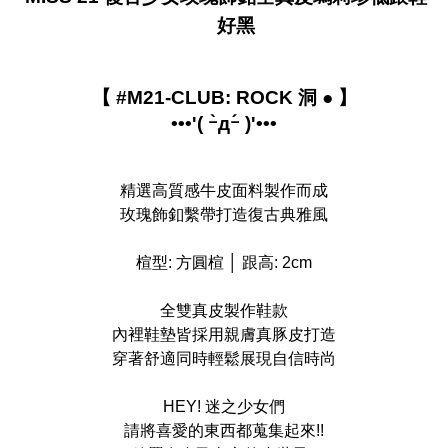
好黑
貨到付款
配送毎にNT$90
【 #M21-CLUB: ROCK 洞 ● 】
•••'( ｰ̀дｰ́ )'•••
精選高質感牛皮面料製作而成
玫瑰飾釦繫帶打造復古典雅風
楦型: 方圓楦 │ 跟高: 2cm
全雙真皮製作鞋款
內裡鞋墊皆採用親膚真豚皮打造
穿著舒適同時輕鬆展現自信時尚
HEY! 迷之少女們
請將喜愛的東西都蒐集起來!!