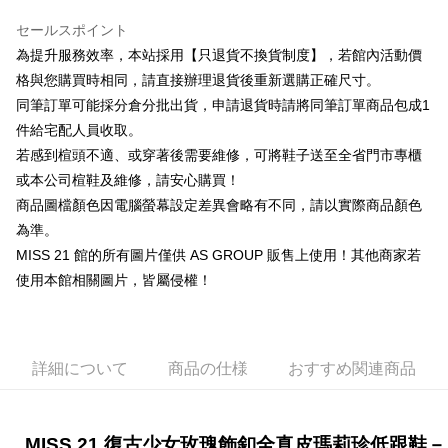
華南商業銀行
彰化商業銀行
台湾中小企業銀行
台中商業銀行
国泰世華商業銀行
兆豐國際商業銀行
Apple Pay
上海商業儲蓄銀行
台北富邦商業銀行
HSBC(台湾)商業銀行
華泰商業銀行
セールスポイント
台湾中小企業銀行
台中商業銀行
国泰世華商業銀行
兆豐國際商業銀行
聯邦商業銀行
遠東国際商業銀行
為提升服務效率，本站採用【只退貨不換貨制度】，若館內活動價
HSBC(台湾)商業銀行
華泰商業銀行
JKOPAY
台湾中小企業銀行
台中商業銀行
元大商業銀行
永豐商業銀行
聯邦商業銀行
遠東国際商業銀行
格與您購買時相同，請直接辦理退貨後重新選購正確尺寸。
HSBC(台湾)商業銀行
華泰商業銀行
玉山商業銀行
星展(台湾)商業銀行
Easy Wallet
元大商業銀行
永豐商業銀行
同筆訂單可能採分倉分批出貨，申請退貨時請將同筆訂單商品包成1
聯邦商業銀行
遠東国際商業銀行
台新國際商業銀行
中国信託商業銀行
玉山商業銀行
星展(台湾)商業銀行
元大商業銀行
永豐商業銀行
件給宅配人員收取。
台湾楽天クレジットカード会社
Google Pay
台新國際商業銀行
中国信託商業銀行
玉山商業銀行
星展(台湾)商業銀行
若感到楦頭不適、或穿著後需要維修，可將鞋子送至全省門市專櫃
台湾楽天クレジットカード会社
台新國際商業銀行
中国信託商業銀行
ATM払い
或本公司楦鞋及維修，請安心購買！
台湾楽天クレジットカード会社
商品圖檔顏色因電腦螢幕設定差異會略有不同，請以實際商品顏色
代金引換
為準。
配送方法
MISS 21 館的所有圖片僅供 AS GROUP 販售上使用！其他商家若
使用本館相關圖片，皆屬侵權！
付款後全家取貨-固定運費
配送毎にNT$60
付款後7-11取貨-固定運費
詳細について
商品の仕様
おすすめ関連商品
配送毎にNT$45
宅配
MISS 21 復古少女玫瑰飾釦全真皮瑪莉珍低跟鞋－
送料無料