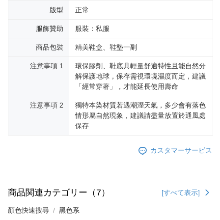
版型
正常
服飾贊助
服裝：私服
商品包裝
精美鞋盒、鞋墊一副
注意事項 1
環保膠劑、鞋底具輕量舒適特性且能自然分
解保護地球，保存需視環境濕度而定，建議
「經常穿著」，才能延長使用壽命
注意事項 2
獨特本染材質若遇潮溼天氣，多少會有落色
情形屬自然現象，建議請盡量放置於通風處
保存
カスタマーサービス
商品関連カテゴリー（7）
[すべて表示]
顏色快速搜尋
黑色系