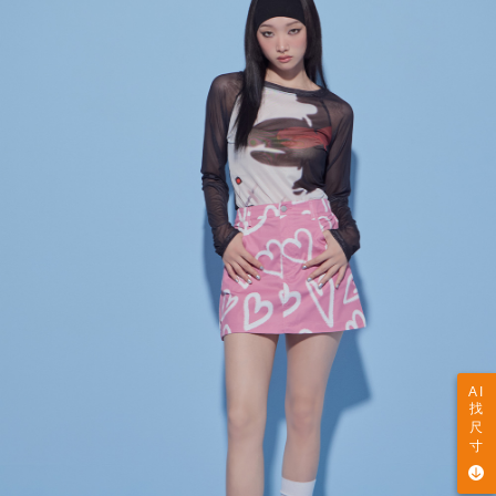
AI
找
尺
寸