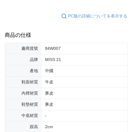
PC版の詳細についてを表示する
商品の仕様
廠商貨號
84W007
品牌
MISS 21
產地
中國
鞋面材質
牛皮
內裡材質
豚皮
鞋墊材質
豚皮
中底材質
-
跟高
2cm