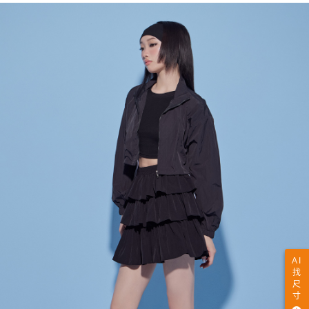
AI
找
尺
寸