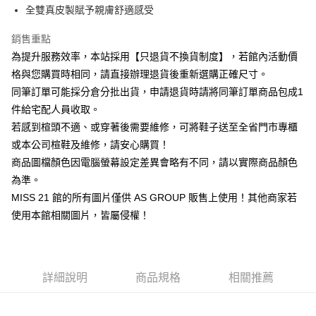
華南商業銀行
彰化商業銀行
臺灣中小企業銀行
台中商業銀行
全雙真皮製賦予親膚舒適感受
國泰世華商業銀行
兆豐國際商業銀行
Apple Pay
上海商業儲蓄銀行
台北富邦商業銀行
匯豐（台灣）商業銀行
華泰商業銀行
臺灣中小企業銀行
台中商業銀行
國泰世華商業銀行
兆豐國際商業銀行
聯邦商業銀行
遠東國際商業銀行
銷售重點
匯豐（台灣）商業銀行
華泰商業銀行
街口支付
臺灣中小企業銀行
台中商業銀行
元大商業銀行
永豐商業銀行
為提升服務效率，本站採用【只退貨不換貨制度】，若館內活動價
聯邦商業銀行
遠東國際商業銀行
匯豐（台灣）商業銀行
華泰商業銀行
玉山商業銀行
星展（台灣）商業銀行
悠遊付
元大商業銀行
永豐商業銀行
格與您購買時相同，請直接辦理退貨後重新選購正確尺寸。
聯邦商業銀行
遠東國際商業銀行
台新國際商業銀行
中國信託商業銀行
玉山商業銀行
星展（台灣）商業銀行
同筆訂單可能採分倉分批出貨，申請退貨時請將同筆訂單商品包成1
元大商業銀行
永豐商業銀行
台灣樂天信用卡公司
Google Pay
台新國際商業銀行
中國信託商業銀行
玉山商業銀行
星展（台灣）商業銀行
件給宅配人員收取。
台灣樂天信用卡公司
台新國際商業銀行
中國信託商業銀行
ATM付款
若感到楦頭不適、或穿著後需要維修，可將鞋子送至全省門市專櫃
台灣樂天信用卡公司
或本公司楦鞋及維修，請安心購買！
貨到付款
商品圖檔顏色因電腦螢幕設定差異會略有不同，請以實際商品顏色
為準。
運送方式
MISS 21 館的所有圖片僅供 AS GROUP 販售上使用！其他商家若
付款後全家取貨-固定運費
使用本館相關圖片，皆屬侵權！
每筆NT$60
付款後7-11取貨-固定運費
每筆NT$45
詳細說明
商品規格
相關推薦
宅配
免運費