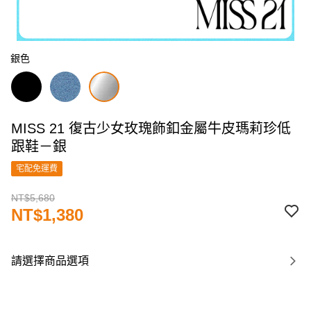
銀色
MISS 21 復古少女玫瑰飾釦金屬牛皮瑪莉珍低
跟鞋－銀
宅配免運費
NT$5,680
NT$1,380
請選擇商品選項