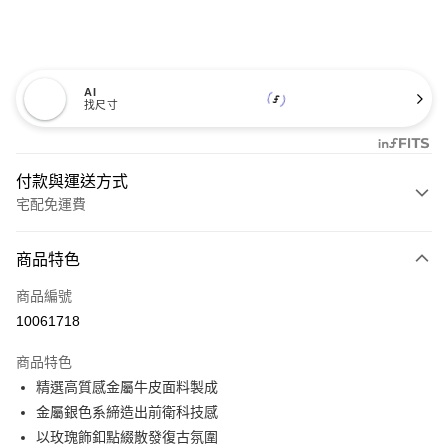
AI
找尺寸
付款與運送方式
宅配免運費
付款方式
商品特色
信用卡一次付款
商品編號
信用卡分期付款
10061718
3 期 0 利率 每期
NT$460
21家銀行
商品特色
6 期 0 利率 每期
NT$230
21家銀行
合作金庫商業銀行
第一商業銀行
精選高質感金屬牛皮面料製成
華南商業銀行
彰化商業銀行
12 期 0 利率 每期
NT$115
21家銀行
合作金庫商業銀行
第一商業銀行
金屬銀色系締造出前衛科技感
上海商業儲蓄銀行
台北富邦商業銀行
華南商業銀行
彰化商業銀行
合作金庫商業銀行
第一商業銀行
LINE Pay
國泰世華商業銀行
兆豐國際商業銀行
以玫瑰飾釦點綴散發復古氛圍
上海商業儲蓄銀行
台北富邦商業銀行