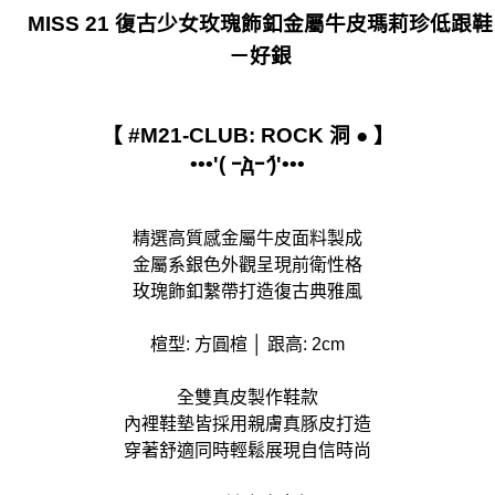
MISS 21 復古少女玫瑰飾釦金屬牛皮瑪莉珍低跟鞋
貨到付款
－好銀
每筆NT$90
【 #M21-CLUB: ROCK 洞 ● 】
•••'( ｰ̀дｰ́ )'•••
精選高質感金屬牛皮面料製成
金屬系銀色外觀呈現前衛性格
玫瑰飾釦繫帶打造復古典雅風
楦型: 方圓楦 │ 跟高: 2cm
全雙真皮製作鞋款
內裡鞋墊皆採用親膚真豚皮打造
穿著舒適同時輕鬆展現自信時尚