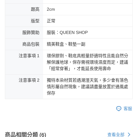
跟高
2cm
版型
正常
服飾贊助
服裝：QUEEN SHOP
商品包裝
精美鞋盒、鞋墊一副
注意事項 1
環保膠劑、鞋底具輕量舒適特性且能自然分
解保護地球，保存需視環境濕度而定，建議
「經常穿著」，才能延長使用壽命
注意事項 2
獨特本染材質若遇潮溼天氣，多少會有落色
情形屬自然現象，建議請盡量放置於通風處
保存
客服
商品相關分類 (6)
查看全部