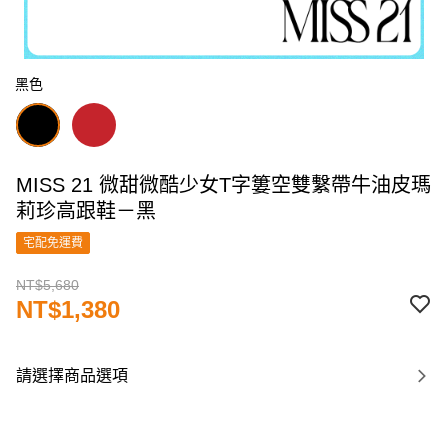
黑色
MISS 21 微甜微酷少女T字簍空雙繫帶牛油皮瑪
莉珍高跟鞋－黑
宅配免運費
NT$5,680
NT$1,380
請選擇商品選項