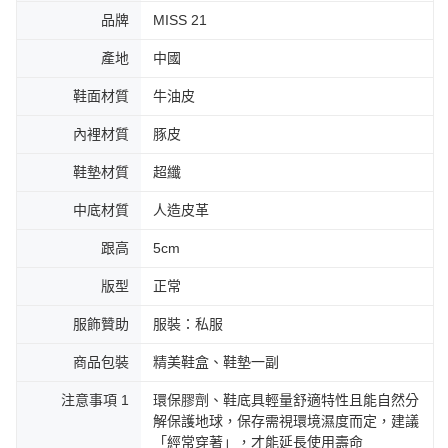
品牌
MISS 21
產地
中國
鞋面材質
牛油皮
內裡材質
豚皮
鞋墊材質
超纖
中底材質
人造皮革
跟高
5cm
版型
正常
服飾贊助
服裝：私服
商品包裝
精美鞋盒、鞋墊一副
注意事項 1
環保膠劑、鞋底具輕量舒適特性且能自然分
解保護地球，保存需視環境濕度而定，建議
「經常穿著」，才能延長使用壽命