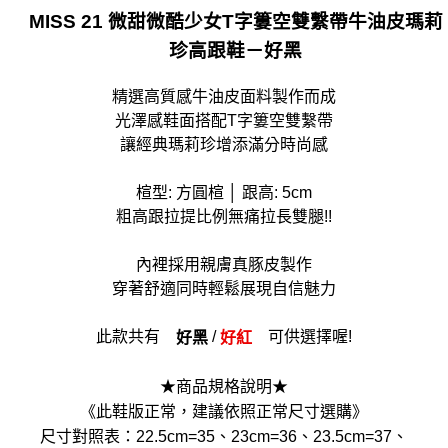
MISS 21 微甜微酷少女T字簍空雙繫帶牛油皮瑪莉
貨到付款
珍高跟鞋－好黑
每筆NT$90
精選高質感牛油皮面料製作而成
光澤感鞋面搭配T字簍空雙繫帶
讓經典瑪莉珍增添滿分時尚感
楦型: 方圓楦 │ 跟高: 5cm
粗高跟拉提比例無痛拉長雙腿!!
內裡採用親膚真豚皮製作
穿著舒適同時輕鬆展現自信魅力
此款共有
/
可供選擇喔!
好黑
好紅
★商品規格說明★
《此鞋版正常，建議依照正常尺寸選購》
尺寸對照表：22.5cm=35、23cm=36、23.5cm=37、