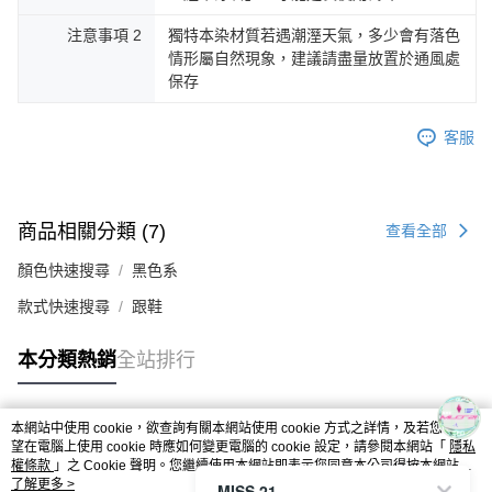
注意事項 2
獨特本染材質若遇潮溼天氣，多少會有落色
情形屬自然現象，建議請盡量放置於通風處
保存
客服
商品相關分類 (7)
查看全部
顏色快速搜尋
黑色系
款式快速搜尋
跟鞋
本分類熱銷
全站排行
本網站中使用 cookie，欲查詢有關本網站使用 cookie 方式之詳情，及若您不希
熱門標籤
望在電腦上使用 cookie 時應如何變更電腦的 cookie 設定，請參閱本網站「
隱私
權條款
」之 Cookie 聲明。您繼續使用本網站即表示您同意本公司得按本網站使
用條款之 Cookie 聲明使用 cookie。
了解更多 >
MISS 21