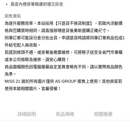
華南商業銀行
彰化商業銀行
臺灣中小企業銀行
台中商業銀行
真皮內裡穿著親膚舒適又好走
國泰世華商業銀行
兆豐國際商業銀行
Apple Pay
上海商業儲蓄銀行
台北富邦商業銀行
匯豐（台灣）商業銀行
華泰商業銀行
臺灣中小企業銀行
台中商業銀行
國泰世華商業銀行
兆豐國際商業銀行
聯邦商業銀行
遠東國際商業銀行
銷售重點
匯豐（台灣）商業銀行
華泰商業銀行
街口支付
臺灣中小企業銀行
台中商業銀行
元大商業銀行
永豐商業銀行
為提升服務效率，本站採用【只退貨不換貨制度】，若館內活動價
聯邦商業銀行
遠東國際商業銀行
匯豐（台灣）商業銀行
華泰商業銀行
玉山商業銀行
星展（台灣）商業銀行
悠遊付
元大商業銀行
永豐商業銀行
格與您購買時相同，請直接辦理退貨後重新選購正確尺寸。
聯邦商業銀行
遠東國際商業銀行
台新國際商業銀行
中國信託商業銀行
玉山商業銀行
星展（台灣）商業銀行
同筆訂單可能採分倉分批出貨，申請退貨時請將同筆訂單商品包成1
元大商業銀行
永豐商業銀行
台灣樂天信用卡公司
Google Pay
台新國際商業銀行
中國信託商業銀行
玉山商業銀行
星展（台灣）商業銀行
件給宅配人員收取。
台灣樂天信用卡公司
台新國際商業銀行
中國信託商業銀行
ATM付款
若感到楦頭不適、或穿著後需要維修，可將鞋子送至全省門市專櫃
台灣樂天信用卡公司
或本公司楦鞋及維修，請安心購買！
貨到付款
商品圖檔顏色因電腦螢幕設定差異會略有不同，請以實際商品顏色
為準。
運送方式
MISS 21 館的所有圖片僅供 AS GROUP 販售上使用！其他商家若
付款後全家取貨-固定運費
使用本館相關圖片，皆屬侵權！
每筆NT$60
付款後7-11取貨-固定運費
每筆NT$45
詳細說明
商品規格
相關推薦
宅配
免運費