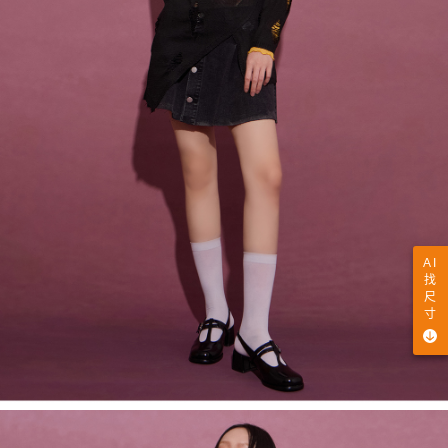
AI
找
尺
寸