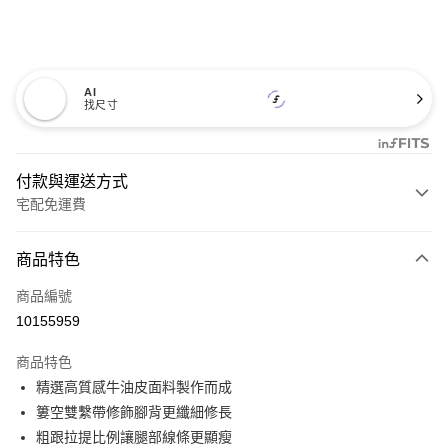
AI
找尺寸
付款與運送方式
宅配免運費
付款方式
商品特色
信用卡一次付款
商品編號
信用卡分期付款
10155959
3 期 0 利率 每期
NT$460
21家銀行
商品特色
6 期 0 利率 每期
NT$230
21家銀行
合作金庫商業銀行
第一商業銀行
精選高質感牛油皮面料製作而成
華南商業銀行
彰化商業銀行
12 期 0 利率 每期
NT$115
21家銀行
合作金庫商業銀行
第一商業銀行
簍空雙繫帶修飾腳背更纖細修長
上海商業儲蓄銀行
台北富邦商業銀行
華南商業銀行
彰化商業銀行
合作金庫商業銀行
第一商業銀行
LINE Pay
國泰世華商業銀行
兆豐國際商業銀行
粗跟拉提比例讓腿部線條更顯瘦
上海商業儲蓄銀行
台北富邦商業銀行