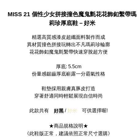
貨到付款
MISS 21 個性少女拼接撞色魔鬼氈花花飾釦繫帶瑪
配送毎にNT$90
莉珍厚底鞋－好米
精選高質感漆皮超纖面料製作而成
異材質撞色拼接玩轉出不凡瑪莉珍輪廓
花花飾釦魔鬼氈繫帶快速穿脫超方便
厚底: 5.5cm
份量感鋸齒厚底嶄露一分霸氣性格
鞋墊採用親膚真豚皮打造
穿著舒適同時輕鬆展現自信時尚
此款共有
/
可供選擇喔!
好黑
好米
★商品規格說明★
《此鞋版正常，建議依照正常尺寸選購》