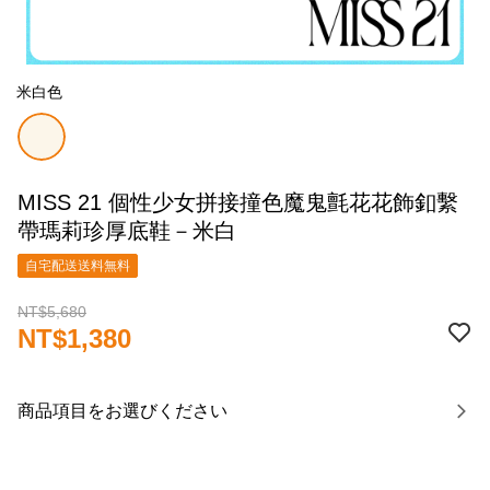
米白色
MISS 21 個性少女拼接撞色魔鬼氈花花飾釦繫
帶瑪莉珍厚底鞋－米白
自宅配送送料無料
NT$5,680
NT$1,380
商品項目をお選びください