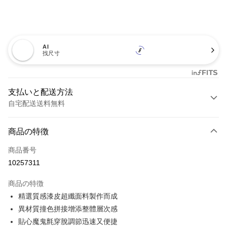
AI
找尺寸
支払いと配送方法
自宅配送送料無料
お支払い方法
商品の特徴
クレジットカード1回払い
商品番号
クレジットカード分割払い
10257311
3回払い、金利0、毎回
NT$460
21行の銀行
商品の特徴
6回払い、金利0、毎回
NT$230
21行の銀行
合作金庫商業銀行
第一商業銀行
精選質感漆皮超纖面料製作而成
華南商業銀行
彰化商業銀行
12回払い、金利0、毎回
NT$115
21行の銀行
合作金庫商業銀行
第一商業銀行
異材質撞色拼接增添整體層次感
上海商業儲蓄銀行
台北富邦商業銀行
華南商業銀行
彰化商業銀行
合作金庫商業銀行
第一商業銀行
LINE Pay
国泰世華商業銀行
兆豐國際商業銀行
貼心魔鬼氈穿脫調節迅速又便捷
上海商業儲蓄銀行
台北富邦商業銀行