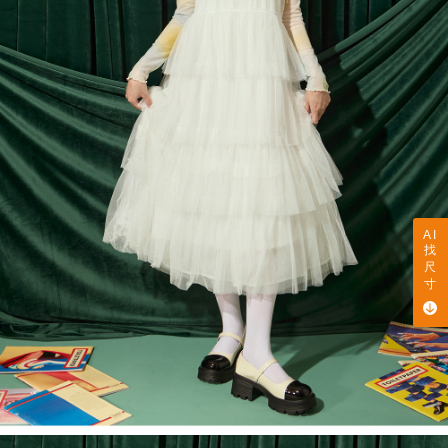
AI
找
尺
寸