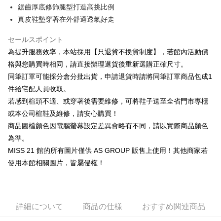
華南商業銀行
彰化商業銀行
台湾中小企業銀行
台中商業銀行
鋸齒厚底修飾腿型打造高挑比例
国泰世華商業銀行
兆豐國際商業銀行
Apple Pay
上海商業儲蓄銀行
台北富邦商業銀行
HSBC(台湾)商業銀行
華泰商業銀行
台湾中小企業銀行
台中商業銀行
真皮鞋墊穿著在外舒適透氣好走
国泰世華商業銀行
兆豐國際商業銀行
聯邦商業銀行
遠東国際商業銀行
HSBC(台湾)商業銀行
華泰商業銀行
JKOPAY
台湾中小企業銀行
台中商業銀行
元大商業銀行
永豐商業銀行
聯邦商業銀行
遠東国際商業銀行
セールスポイント
HSBC(台湾)商業銀行
華泰商業銀行
玉山商業銀行
星展(台湾)商業銀行
Easy Wallet
元大商業銀行
永豐商業銀行
為提升服務效率，本站採用【只退貨不換貨制度】，若館內活動價
聯邦商業銀行
遠東国際商業銀行
台新國際商業銀行
中国信託商業銀行
玉山商業銀行
星展(台湾)商業銀行
元大商業銀行
永豐商業銀行
格與您購買時相同，請直接辦理退貨後重新選購正確尺寸。
台湾楽天クレジットカード会社
Google Pay
台新國際商業銀行
中国信託商業銀行
玉山商業銀行
星展(台湾)商業銀行
同筆訂單可能採分倉分批出貨，申請退貨時請將同筆訂單商品包成1
台湾楽天クレジットカード会社
台新國際商業銀行
中国信託商業銀行
ATM払い
件給宅配人員收取。
台湾楽天クレジットカード会社
若感到楦頭不適、或穿著後需要維修，可將鞋子送至全省門市專櫃
代金引換
或本公司楦鞋及維修，請安心購買！
配送方法
商品圖檔顏色因電腦螢幕設定差異會略有不同，請以實際商品顏色
為準。
付款後全家取貨-固定運費
MISS 21 館的所有圖片僅供 AS GROUP 販售上使用！其他商家若
配送毎にNT$60
使用本館相關圖片，皆屬侵權！
付款後7-11取貨-固定運費
配送毎にNT$45
宅配
詳細について
商品の仕様
おすすめ関連商品
送料無料