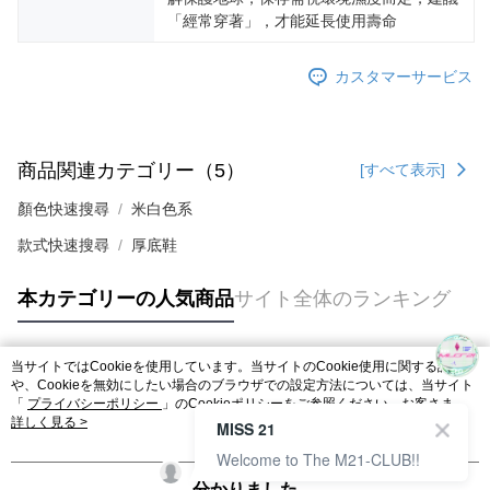
「經常穿著」，才能延長使用壽命
カスタマーサービス
商品関連カテゴリー（5）
[すべて表示]
顏色快速搜尋
米白色系
款式快速搜尋
厚底鞋
本カテゴリーの人気商品
サイト全体のランキング
当サイトではCookieを使用しています。当サイトのCookie使用に関する詳細
人気タグ
や、Cookieを無効にしたい場合のブラウザでの設定方法については、当サイト
「
プライバシーポリシー
」のCookieポリシーをご参照ください。お客さま
が、当サイトを引き続き使用される場合、当社がサイト利用規約のCookieポリ
詳しく見る >
MISS 21
シーに基づいてCookieを使用することに同意したものとみなします。
Welcome to The M21-CLUB!!
分かりました