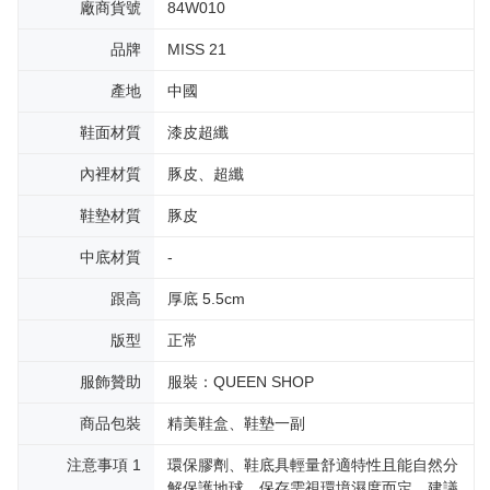
廠商貨號
84W010
品牌
MISS 21
產地
中國
鞋面材質
漆皮超纖
內裡材質
豚皮、超纖
鞋墊材質
豚皮
中底材質
-
跟高
厚底 5.5cm
版型
正常
服飾贊助
服裝：QUEEN SHOP
商品包裝
精美鞋盒、鞋墊一副
注意事項 1
環保膠劑、鞋底具輕量舒適特性且能自然分
解保護地球，保存需視環境濕度而定，建議