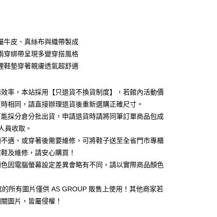
次付款
期付款
0 利率 每期
NT$560
21家銀行
屬牛皮、真絲布與織帶製成
0 利率 每期
NT$280
21家銀行
庫商業銀行
第一商業銀行
兩穿綁帶呈現多變穿搭風格
業銀行
彰化商業銀行
 0 利率 每期
NT$140
21家銀行
裡鞋墊穿著親膚透氣超舒適
庫商業銀行
第一商業銀行
業儲蓄銀行
台北富邦商業銀行
業銀行
彰化商業銀行
庫商業銀行
第一商業銀行
華商業銀行
兆豐國際商業銀行
業儲蓄銀行
台北富邦商業銀行
業銀行
彰化商業銀行
務效率，本站採用【只退貨不換貨制度】，若館內活動價
小企業銀行
台中商業銀行
華商業銀行
兆豐國際商業銀行
業儲蓄銀行
台北富邦商業銀行
台灣）商業銀行
華泰商業銀行
買時相同，請直接辦理退貨後重新選購正確尺寸。
小企業銀行
台中商業銀行
華商業銀行
兆豐國際商業銀行
業銀行
遠東國際商業銀行
可能採分倉分批出貨，申請退貨時請將同筆訂單商品包成
台灣）商業銀行
華泰商業銀行
小企業銀行
台中商業銀行
業銀行
永豐商業銀行
業銀行
遠東國際商業銀行
人員收取。
台灣）商業銀行
華泰商業銀行
業銀行
星展（台灣）商業銀行
業銀行
永豐商業銀行
頭不適、或穿著後需要維修，可將鞋子送至全省門市專櫃
業銀行
遠東國際商業銀行
際商業銀行
中國信託商業銀行
業銀行
星展（台灣）商業銀行
業銀行
永豐商業銀行
楦鞋及維修，請安心購買！
天信用卡公司
y
際商業銀行
中國信託商業銀行
業銀行
星展（台灣）商業銀行
顏色因電腦螢幕設定差異會略有不同，請以實際商品顏色
天信用卡公司
際商業銀行
中國信託商業銀行
天信用卡公司
1 館的所有圖片僅供 AS GROUP 販售上使用！其他商家若
相關圖片，皆屬侵權！