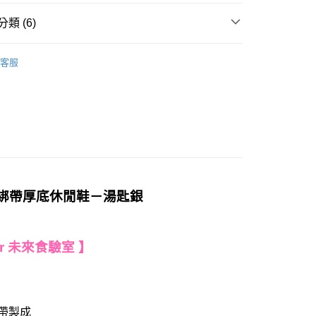
類 (6)
取貨-固定運費
搜尋
銀灰色系
0
客服
搜尋
厚底鞋
11取貨-固定運費
搜尋
休閒鞋
5
𝐇𝐀𝐕𝐄：熱搜穿搭
𝐑𝐞𝐭𝐫𝐨 𝐕𝐢𝐧𝐭𝐚𝐠𝐞-復古運動
𝟖𝟎𝖚𝖕!
0
蝶結綁帶厚底休閒鞋－湯匙銀
ger 未來食驗室 】
帶製成