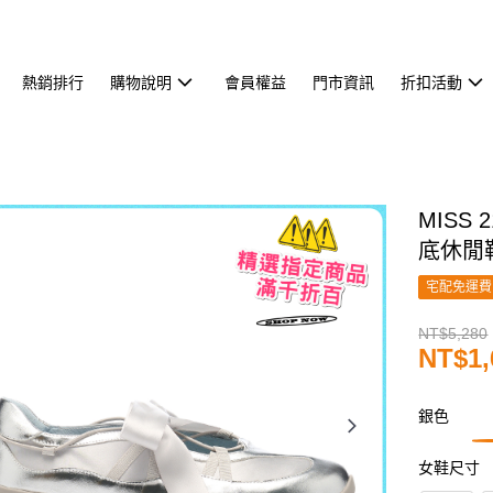
熱銷排行
購物說明
會員權益
門市資訊
折扣活動
MISS
底休閒
宅配免運費
NT$5,280
NT$1,
銀色
女鞋尺寸