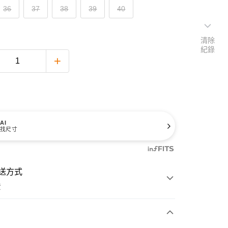
36
37
38
39
40
清除
紀錄
AI
找尺寸
送方式
費