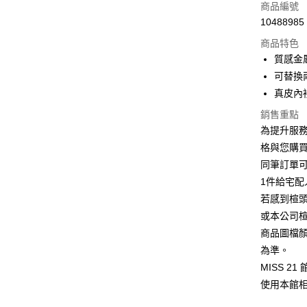
信用卡一
商品編號
10488985
信用卡分
商品特色
3 期 
質感金
6 期 
合作金
可替換
華南商
12 期
真皮內
合作金
上海商
華南商
合作金
銷售重點
LINE Pay
國泰世
上海商
華南商
為提升服
臺灣中
國泰世
Apple Pay
上海商
匯豐（
格與您購
臺灣中
國泰世
聯邦商
同筆訂單
匯豐（
街口支付
臺灣中
元大商
聯邦商
1件給宅配
匯豐（
玉山商
悠遊付
元大商
若感到楦
聯邦商
台新國
玉山商
元大商
或本公司
台灣樂
Google Pa
台新國
玉山商
商品圖檔
台灣樂
台新國
ATM付款
為準。
台灣樂
MISS 2
貨到付款
使用本館