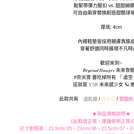
鬆緊帶彈力壓扣 vs. 甜甜蝴
可自由兩穿替換創造甜酷球
厚底: 4cm
內裡鞋墊皆採用親膚真豚
穿著舒適同時展現不凡時
歡迎來到~
𝐵𝑒𝓎𝑜𝓃𝒹 𝐻𝓊𝓃𝑔𝑒𝓇 未
#奈米胃 要吃掉所有 『 虛空
這就是 𝚈𝟹𝙺 未來感少女 🪐
此款共有
/
/
湯匙銀
呀米白
雪糕粉
★商品規格說明★
《此鞋版正常，建議依照正常
尺寸對照表：22.5cm=35、23cm=36、23.5cm=37、24