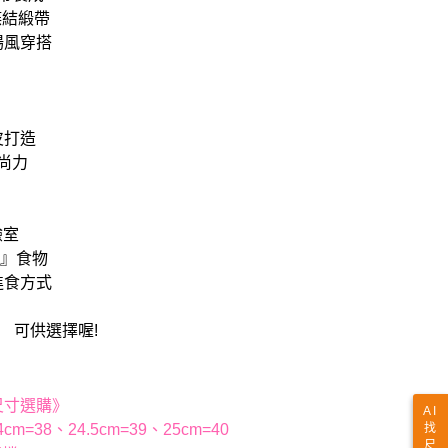
蝶結緞帶
場風穿搭
皮打造
尚力
來食驗室
 』食物
 進食方式
可供選擇喔!
尺寸選購》
AI
找
cm=38、24.5cm=39、25cm=40
尺