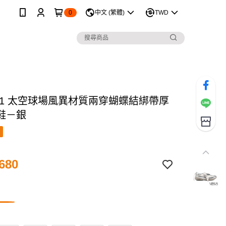
0
中文 (繁體)
TWD
 21 太空球場風異材質兩穿蝴蝶結綁帶厚
鞋－銀
680