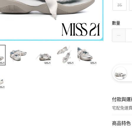
35
數量
付款與運
宅配免運
付款方式
商品特色