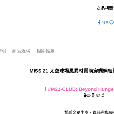
運送方式
商品相關分
付款後全家
顏色快速
每筆NT$6
分享
款式快速
付款後7-
款式快速
每筆NT$4
全站商品
宅配
說明
商品規格
相關推薦
免運費
𝐌𝐔𝐒𝐓 
💥 精選熱銷$𝟏
貨到付款
每筆NT$9
MISS 21 太空球場風異材質兩穿蝴
【 #M21-CLUB: Beyond Hun
🧪🧫🧬🦠🔬
質感金屬牛皮、真絲布與織