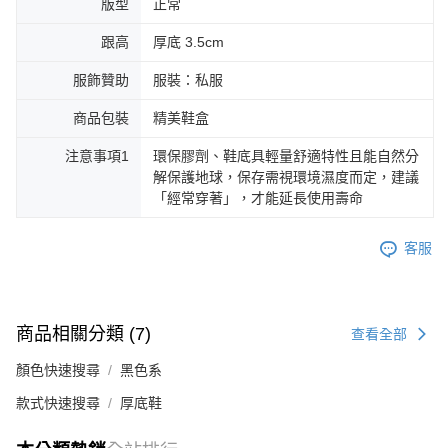
版型
正常
跟高
厚底 3.5cm
服飾贊助
服裝：私服
商品包裝
精美鞋盒
注意事項1
環保膠劑、鞋底具輕量舒適特性且能自然分
解保護地球，保存需視環境濕度而定，建議
「經常穿著」，才能延長使用壽命
客服
商品相關分類 (7)
查看全部
顏色快速搜尋
黑色系
款式快速搜尋
厚底鞋