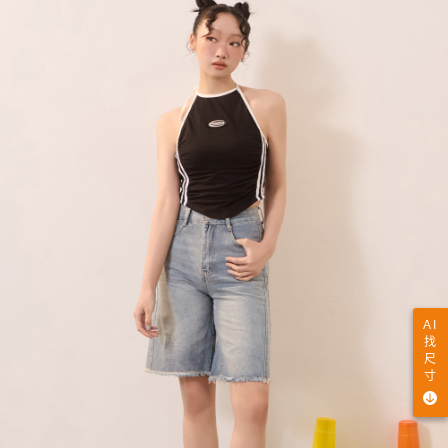
AI
找
尺
寸