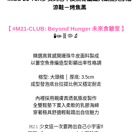
涼鞋－烤焦黑
貨到付款
每筆NT$90
【 #M21-CLUB: Beyond Hunger 未來食驗室 】
🧪🧫🧬🦠🔬
精選高質感開邊珠牛皮面料製成
以簍空魚骨編造型彰顯出率性格調
楦型: 大頭楦 │ 厚底: 3.5cm
成型發泡底台拉提比例又穩定耐走
內裡採用親膚真透氣豚皮製作
全雙鞋墊下置入柔軟的乳膠海綿
穿著極具舒適輕鬆踏出自信魅力
𝙼𝟸𝟷 少女這一次要跨出自己小宇宙!!