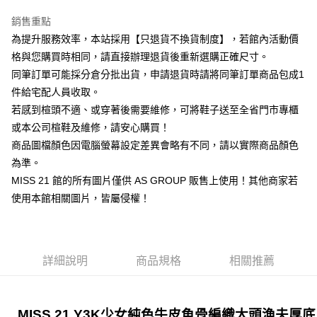
華南商業銀行
彰化商業銀行
臺灣中小企業銀行
台中商業銀行
國泰世華商業銀行
兆豐國際商業銀行
Apple Pay
上海商業儲蓄銀行
台北富邦商業銀行
銷售重點
匯豐（台灣）商業銀行
華泰商業銀行
臺灣中小企業銀行
台中商業銀行
國泰世華商業銀行
兆豐國際商業銀行
聯邦商業銀行
遠東國際商業銀行
為提升服務效率，本站採用【只退貨不換貨制度】，若館內活動價
匯豐（台灣）商業銀行
華泰商業銀行
街口支付
臺灣中小企業銀行
台中商業銀行
元大商業銀行
永豐商業銀行
格與您購買時相同，請直接辦理退貨後重新選購正確尺寸。
聯邦商業銀行
遠東國際商業銀行
匯豐（台灣）商業銀行
華泰商業銀行
玉山商業銀行
星展（台灣）商業銀行
悠遊付
元大商業銀行
永豐商業銀行
同筆訂單可能採分倉分批出貨，申請退貨時請將同筆訂單商品包成1
聯邦商業銀行
遠東國際商業銀行
台新國際商業銀行
中國信託商業銀行
玉山商業銀行
星展（台灣）商業銀行
件給宅配人員收取。
元大商業銀行
永豐商業銀行
台灣樂天信用卡公司
Google Pay
台新國際商業銀行
中國信託商業銀行
玉山商業銀行
星展（台灣）商業銀行
若感到楦頭不適、或穿著後需要維修，可將鞋子送至全省門市專櫃
台灣樂天信用卡公司
台新國際商業銀行
中國信託商業銀行
ATM付款
或本公司楦鞋及維修，請安心購買！
台灣樂天信用卡公司
商品圖檔顏色因電腦螢幕設定差異會略有不同，請以實際商品顏色
貨到付款
為準。
MISS 21 館的所有圖片僅供 AS GROUP 販售上使用！其他商家若
運送方式
使用本館相關圖片，皆屬侵權！
付款後全家取貨-固定運費
每筆NT$60
付款後7-11取貨-固定運費
詳細說明
商品規格
相關推薦
每筆NT$45
宅配
MISS 21 Y3K少女純色牛皮魚骨編織大頭漁夫厚底
免運費