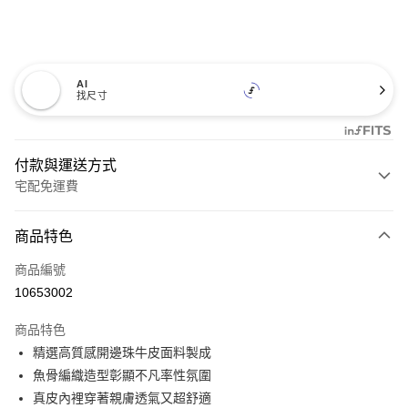
AI
找尺寸
付款與運送方式
宅配免運費
付款方式
商品特色
信用卡一次付款
商品編號
信用卡分期付款
10653002
3 期 0 利率 每期
NT$660
21家銀行
商品特色
6 期 0 利率 每期
NT$330
21家銀行
合作金庫商業銀行
第一商業銀行
精選高質感開邊珠牛皮面料製成
華南商業銀行
彰化商業銀行
12 期 0 利率 每期
NT$165
21家銀行
合作金庫商業銀行
第一商業銀行
魚骨編織造型彰顯不凡率性氛圍
上海商業儲蓄銀行
台北富邦商業銀行
華南商業銀行
彰化商業銀行
合作金庫商業銀行
第一商業銀行
LINE Pay
國泰世華商業銀行
兆豐國際商業銀行
真皮內裡穿著親膚透氣又超舒適
上海商業儲蓄銀行
台北富邦商業銀行