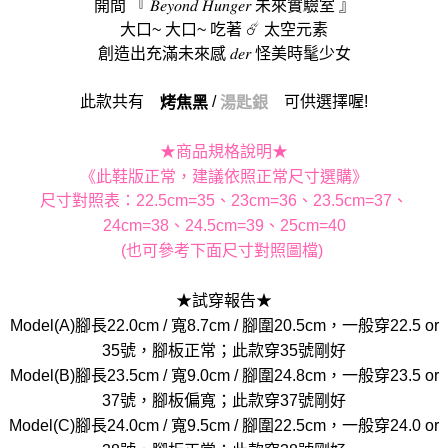
開間 『 𝐵𝑒𝑦𝑜𝑛𝑑 𝐻𝑢𝑛𝑔𝑒𝑟 未來實驗室 』
大口~ 大口~ 吃著 ☄️ 太空元素
創造出充滿未來感 𝑑𝑒𝑟 怪美時髦少女
此款共有
/
可供選擇喔!
烤焦黑
湯匙銀
★商品規格說明★
《此鞋版正常，建議依照正常尺寸選購》
尺寸對照表：22.5cm=35、23cm=36、23.5cm=37、
24cm=38、24.5cm=39、25cm=40
(也可參考下面尺寸對照圖檔)
★試穿報告★
Model(A)腳長22.0cm / 寬8.7cm / 腳圍20.5cm，一般穿22.5 or
35號，腳板正常；此款穿35號剛好
Model(B)腳長23.5cm / 寬9.0cm / 腳圍24.8cm，一般穿23.5 or
37號，腳板偏寬；此款穿37號剛好
Model(C)腳長24.0cm / 寬9.5cm / 腳圍22.5cm，一般穿24.0 or