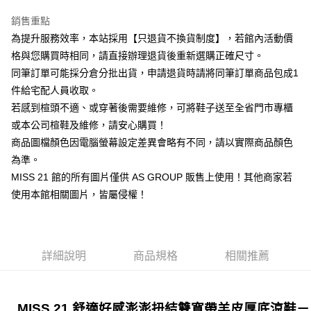
華南商業銀行
彰化商業銀行
臺灣中小企業銀行
台中商業銀行
國泰世華商業銀行
兆豐國際商業銀行
Apple Pay
上海商業儲蓄銀行
台北富邦商業銀行
銷售重點
匯豐（台灣）商業銀行
華泰商業銀行
臺灣中小企業銀行
台中商業銀行
國泰世華商業銀行
兆豐國際商業銀行
聯邦商業銀行
遠東國際商業銀行
為提升服務效率，本站採用【只退貨不換貨制度】，若館內活動價
匯豐（台灣）商業銀行
華泰商業銀行
街口支付
臺灣中小企業銀行
台中商業銀行
元大商業銀行
永豐商業銀行
格與您購買時相同，請直接辦理退貨後重新選購正確尺寸。
聯邦商業銀行
遠東國際商業銀行
匯豐（台灣）商業銀行
華泰商業銀行
玉山商業銀行
星展（台灣）商業銀行
悠遊付
元大商業銀行
永豐商業銀行
同筆訂單可能採分倉分批出貨，申請退貨時請將同筆訂單商品包成1
聯邦商業銀行
遠東國際商業銀行
台新國際商業銀行
中國信託商業銀行
玉山商業銀行
星展（台灣）商業銀行
件給宅配人員收取。
元大商業銀行
永豐商業銀行
台灣樂天信用卡公司
Google Pay
台新國際商業銀行
中國信託商業銀行
玉山商業銀行
星展（台灣）商業銀行
若感到楦頭不適、或穿著後需要維修，可將鞋子送至全省門市專櫃
台灣樂天信用卡公司
台新國際商業銀行
中國信託商業銀行
ATM付款
或本公司楦鞋及維修，請安心購買！
台灣樂天信用卡公司
商品圖檔顏色因電腦螢幕設定差異會略有不同，請以實際商品顏色
貨到付款
為準。
MISS 21 館的所有圖片僅供 AS GROUP 販售上使用！其他商家若
運送方式
使用本館相關圖片，皆屬侵權！
付款後全家取貨-固定運費
每筆NT$60
付款後7-11取貨-固定運費
詳細說明
商品規格
相關推薦
每筆NT$45
宅配
MISS 21 舒適好感澎澎扭結雙寬帶羊皮厚底涼鞋－
免運費