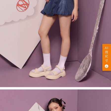
AI
找
尺
寸