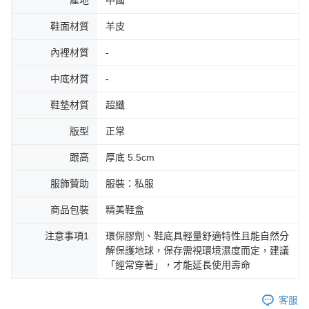
產地
中國
鞋面材質
羊皮
內裡材質
-
中底材質
-
鞋墊材質
超纖
版型
正常
跟高
厚底 5.5cm
服飾贊助
服裝：私服
商品包裝
精美鞋盒
注意事項1
環保膠劑、鞋底具輕量舒適特性且能自然分
解保護地球，保存需視環境濕度而定，建議
「經常穿著」，才能延長使用壽命
客服