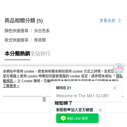
商品相關分類 (5)
查看全部
顏色快速搜尋
米白色系
款式快速搜尋
厚底鞋
本分類熱銷
全站排行
本網站中使用 cookie，欲查詢有關本網站使用 cookie 方式之詳情，及若您不希
熱門標籤
望在電腦上使用 cookie 時應如何變更電腦的 cookie 設定，請參閱本網站「
隱私
權條款
」之 Cookie 聲明。您繼續使用本網站即表示您同意本公司得按本網站使
用條款之 Cookie 聲明使用 cookie。
了解更多 >
MISS 21
Welcome to The M21-CLUB!!
我知道了
新粉粉💗加入官方帳號綁定會員成功拿✨$100優惠券✨
連結 LINE 帳號