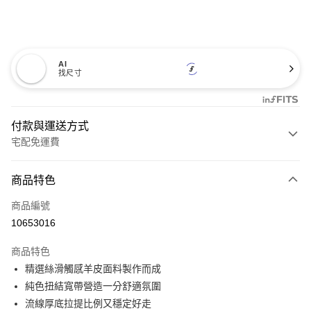
AI
找尺寸
付款與運送方式
宅配免運費
付款方式
商品特色
信用卡一次付款
商品編號
信用卡分期付款
10653016
3 期 0 利率 每期
NT$600
21家銀行
商品特色
6 期 0 利率 每期
NT$300
21家銀行
合作金庫商業銀行
第一商業銀行
精選絲滑觸感羊皮面料製作而成
華南商業銀行
彰化商業銀行
12 期 0 利率 每期
NT$150
21家銀行
合作金庫商業銀行
第一商業銀行
純色扭結寬帶營造一分舒適氛圍
上海商業儲蓄銀行
台北富邦商業銀行
華南商業銀行
彰化商業銀行
合作金庫商業銀行
第一商業銀行
LINE Pay
國泰世華商業銀行
兆豐國際商業銀行
流線厚底拉提比例又穩定好走
上海商業儲蓄銀行
台北富邦商業銀行