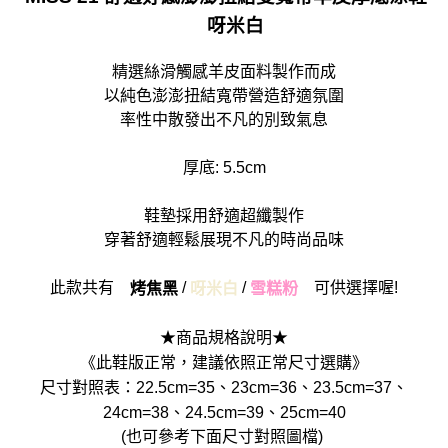
呀米白
貨到付款
每筆NT$90
精選絲滑觸感羊皮面料製作而成
以純色澎澎扭結寬帶營造舒適氛圍
率性中散發出不凡的別致氣息
厚底: 5.5cm
鞋墊採用舒適超纖製作
穿著舒適輕鬆展現不凡的時尚品味
此款共有
/
/
可供選擇喔!
烤焦黑
呀米白
雪糕粉
★商品規格說明★
《此鞋版正常，建議依照正常尺寸選購》
尺寸對照表：22.5cm=35、23cm=36、23.5cm=37、
24cm=38、24.5cm=39、25cm=40
(也可參考下面尺寸對照圖檔)