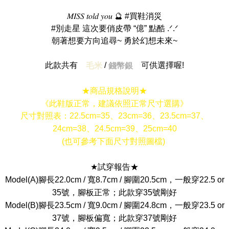
𝑀𝐼𝑆𝑆 𝑡𝑜𝑙𝑑 𝑦𝑜𝑢 🔮 #買鞋消災
#別走星 這次要俏皮帶 “億” 點酷 .ᐟ.ᐟ
朝著想要方向追尋~ 勇於幻想未來~
此款共有
/
可供選擇喔!
毛米
錢幣銀
★商品規格說明★
《此鞋版正常，建議依照正常尺寸選購》
尺寸對照表：22.5cm=35、23cm=36、23.5cm=37、
24cm=38、24.5cm=39、25cm=40
(也可參考下面尺寸對照圖檔)
★試穿報告★
Model(A)腳長22.0cm / 寬8.7cm / 腳圍20.5cm，一般穿22.5 or
35號，腳板正常；此款穿35號剛好
Model(B)腳長23.5cm / 寬9.0cm / 腳圍24.8cm，一般穿23.5 or
37號，腳板偏寬；此款穿37號剛好