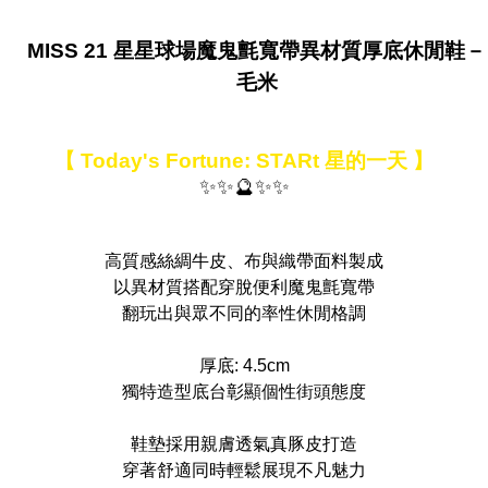
MISS 21 星星球場魔鬼氈寬帶異材質厚底休閒鞋－
毛米
【 Today's Fortune: STARt 星的一天 】
✨✨🔮✨✨
高質感絲綢牛皮、布與織帶面料製成
以異材質搭配穿脫便利魔鬼氈寬帶
翻玩出與眾不同的率性休閒格調
厚底: 4.5cm
獨特造型底台彰顯個性街頭態度
鞋墊採用親膚透氣真豚皮打造
穿著舒適同時輕鬆展現不凡魅力