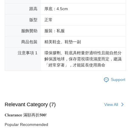
跟高
厚底：4.5cm
版型
正常
服飾贊助
服裝：私服
商品包裝
精美鞋盒、鞋墊一副
注意事項 1
環保膠劑、鞋底具輕量舒適特性且能自然分
解保護地球，保存需視環境濕度而定，建議
「經常穿著」，才能延長使用壽命
Support
Relevant Category (7)
View All
𝐂𝐥𝐞𝐚𝐫𝐚𝐧𝐜𝐞 滿額再折𝟓𝟎𝟎!
Popular Recommended