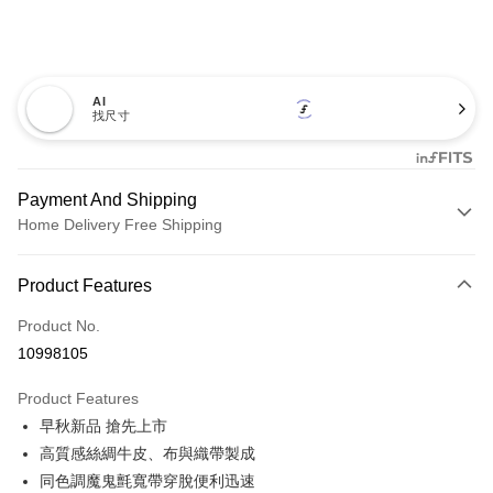
AI
找尺寸
Payment And Shipping
Home Delivery Free Shipping
Payment Method
Product Features
Credit Card (Full Payment)
Product No.
Credit Card Installments
10998105
0% for 3 months
NT$760
/month
21 Banks
Product Features
0% for 6 months
NT$380
/month
21 Banks
Taiwan Cooperative Bank
First Commercial Bank
早秋新品 搶先上市
Hua Nan Commercial Bank
Chang Hwa Commercial Bank
0% for 12 months
NT$190
/month
21 Banks
Taiwan Cooperative Bank
First Commercial Bank
The Shanghai Commercial &
Taipei Fubon Commercial Bank
高質感絲綢牛皮、布與織帶製成
Hua Nan Commercial Bank
Chang Hwa Commercial Bank
Taiwan Cooperative Bank
First Commercial Bank
LINE Pay
Savings Bank
同色調魔鬼氈寬帶穿脫便利迅速
The Shanghai Commercial &
Taipei Fubon Commercial Bank
Hua Nan Commercial Bank
Chang Hwa Commercial Bank