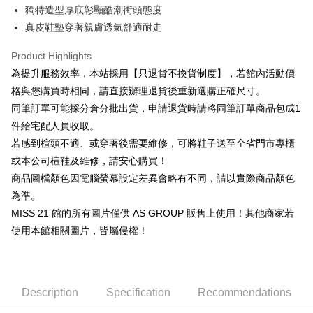
Cathay United Bank
Mega International Commercial
Savings Bank
獨特造型厚底彰顯酷潮街頭態度
Apple Pay
The Shanghai Commercial &
Taipei Fubon Commercial Bank
Bank
Cathay United Bank
Mega International Commercial
真皮鞋墊穿著親膚透氣舒適耐走
Savings Bank
Taiwan Business Bank
Taichung Commercial Bank
Bank
JKOPAY
Cathay United Bank
Mega International Commercial
HSBC Bank (Taiwan) Limited
Hwatai Bank
Taiwan Business Bank
Taichung Commercial Bank
Product Highlights
Bank
Union Bank of Taiwan
Far Eastern International Bank
Easy Wallet
HSBC Bank (Taiwan) Limited
Hwatai Bank
為提升服務效率，本站採用【只退貨不換貨制度】，若館內活動價
Taiwan Business Bank
Taichung Commercial Bank
Yuanta Commercial Bank
Bank SinoPac
Union Bank of Taiwan
Far Eastern International Bank
HSBC Bank (Taiwan) Limited
Hwatai Bank
格與您購買時相同，請直接辦理退貨後重新選購正確尺寸。
E.SUN Commercial Bank
DBS Bank
Google Pay
Yuanta Commercial Bank
Bank SinoPac
Union Bank of Taiwan
Far Eastern International Bank
Taishin International Bank
CTBC Bank
同筆訂單可能採分倉分批出貨，申請退貨時請將同筆訂單商品包成1
E.SUN Commercial Bank
DBS Bank
Yuanta Commercial Bank
Bank SinoPac
ATM Transfer
Taiwan Rakuten Card, Inc.
件給宅配人員收取。
Taishin International Bank
CTBC Bank
E.SUN Commercial Bank
DBS Bank
Taiwan Rakuten Card, Inc.
若感到楦頭不適、或穿著後需要維修，可將鞋子送至全省門市專櫃
Taishin International Bank
CTBC Bank
Shipping Method
或本公司楦鞋及維修，請安心購買！
Taiwan Rakuten Card, Inc.
宅配
商品圖檔顏色因電腦螢幕設定差異會略有不同，請以實際商品顏色
Free shipping
為準。
MISS 21 館的所有圖片僅供 AS GROUP 販售上使用！其他商家若
離島宅配
使用本館相關圖片，皆屬侵權！
NT$280/order
國家/地區配送
Shipping Rates
Description
Specification
Recommendations