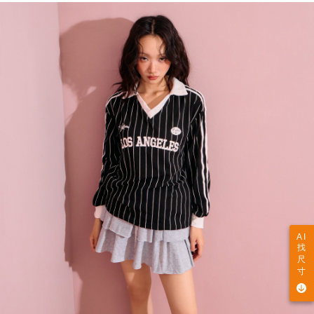
AI
找
尺
寸