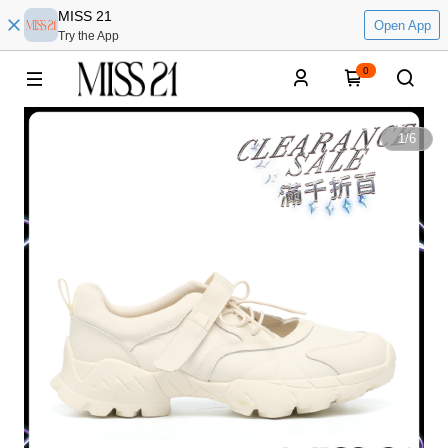
MISS 21
Open App
Try the App
0
1
/
6