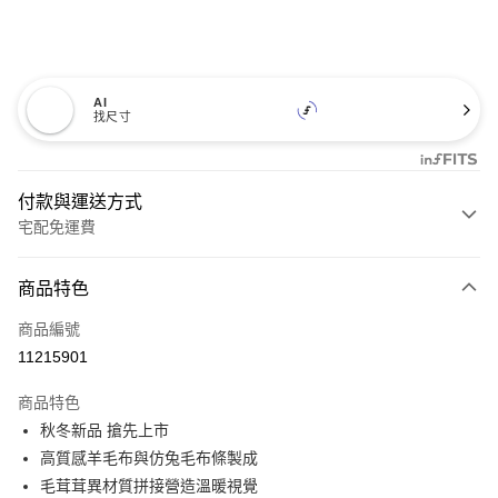
AI
找尺寸
付款與運送方式
宅配免運費
付款方式
商品特色
信用卡一次付款
商品編號
信用卡分期付款
11215901
3 期 0 利率 每期
NT$893
21家銀行
商品特色
6 期 0 利率 每期
NT$446
21家銀行
合作金庫商業銀行
第一商業銀行
秋冬新品 搶先上市
華南商業銀行
彰化商業銀行
12 期 0 利率 每期
NT$223
21家銀行
合作金庫商業銀行
第一商業銀行
高質感羊毛布與仿兔毛布條製成
上海商業儲蓄銀行
台北富邦商業銀行
華南商業銀行
彰化商業銀行
合作金庫商業銀行
第一商業銀行
LINE Pay
國泰世華商業銀行
兆豐國際商業銀行
毛茸茸異材質拼接營造溫暖視覺
上海商業儲蓄銀行
台北富邦商業銀行