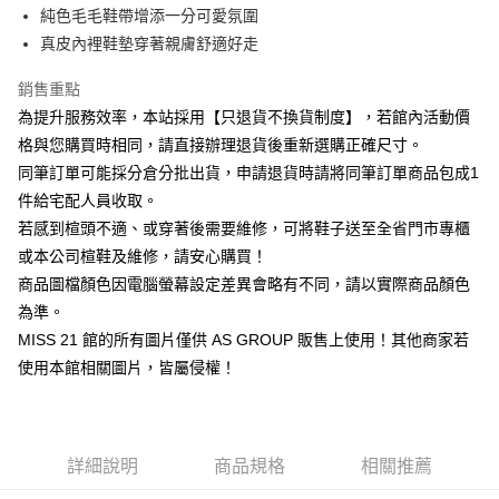
華南商業銀行
彰化商業銀行
臺灣中小企業銀行
台中商業銀行
純色毛毛鞋帶增添一分可愛氛圍
國泰世華商業銀行
兆豐國際商業銀行
Apple Pay
上海商業儲蓄銀行
台北富邦商業銀行
匯豐（台灣）商業銀行
華泰商業銀行
臺灣中小企業銀行
台中商業銀行
真皮內裡鞋墊穿著親膚舒適好走
國泰世華商業銀行
兆豐國際商業銀行
聯邦商業銀行
遠東國際商業銀行
匯豐（台灣）商業銀行
華泰商業銀行
街口支付
臺灣中小企業銀行
台中商業銀行
元大商業銀行
永豐商業銀行
銷售重點
聯邦商業銀行
遠東國際商業銀行
匯豐（台灣）商業銀行
華泰商業銀行
玉山商業銀行
星展（台灣）商業銀行
悠遊付
元大商業銀行
永豐商業銀行
為提升服務效率，本站採用【只退貨不換貨制度】，若館內活動價
聯邦商業銀行
遠東國際商業銀行
台新國際商業銀行
中國信託商業銀行
玉山商業銀行
星展（台灣）商業銀行
格與您購買時相同，請直接辦理退貨後重新選購正確尺寸。
元大商業銀行
永豐商業銀行
台灣樂天信用卡公司
Google Pay
台新國際商業銀行
中國信託商業銀行
玉山商業銀行
星展（台灣）商業銀行
同筆訂單可能採分倉分批出貨，申請退貨時請將同筆訂單商品包成1
台灣樂天信用卡公司
台新國際商業銀行
中國信託商業銀行
ATM付款
件給宅配人員收取。
台灣樂天信用卡公司
若感到楦頭不適、或穿著後需要維修，可將鞋子送至全省門市專櫃
運送方式
或本公司楦鞋及維修，請安心購買！
宅配
商品圖檔顏色因電腦螢幕設定差異會略有不同，請以實際商品顏色
為準。
免運費
MISS 21 館的所有圖片僅供 AS GROUP 販售上使用！其他商家若
離島宅配
使用本館相關圖片，皆屬侵權！
每筆NT$280
國家/地區配送
查看運費
詳細說明
商品規格
相關推薦