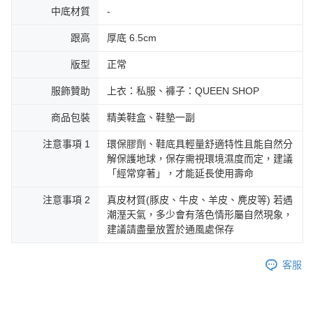
中底材質
-
跟高
厚底 6.5cm
版型
正常
服飾贊助
上衣：私服、褲子：QUEEN SHOP
商品包裝
精美鞋盒、鞋墊一副
注意事項 1
環保膠劑、鞋底具輕量舒適特性且能自然分
解保護地球，保存需視環境濕度而定，建議
「經常穿著」，才能延長使用壽命
注意事項 2
真皮材質(豚皮、牛皮、羊皮、麂皮等) 若遇
潮溼天氣，多少會有落色情形屬自然現象，
建議請盡量放置於通風處保存
客服