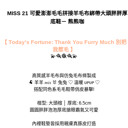
MISS 21 可愛澎澎毛毛拼接羊毛布綁帶大頭胖胖厚
底鞋－ 熊熊咖
【 Today's Fortune: Thank You Furry Much 別把
我惹毛 】
💫🪮🧶🪮💫
高質感羊毛布與仿兔毛布條製成
🐏 羊羊 𝑚𝑖𝑥 🐰 兔兔 ♡ 溫暖 ᴜᴘᴜᴘ ♡
搭配同色系毛毛鞋帶俏皮暴擊!
楦型: 大頭楦 │ 厚底: 6.5cm
圓圓胖胖泡泡厚底搶眼霸氣又可愛
內裡鞋墊皆採用親膚真豚皮打造