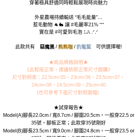
穿著極具舒適同時輕鬆展現時尚魅力
外星農場持續輸送 “毛毛能量”…
惹毛動物 🐐🐇 讓 #毛麗率21% ⁺⁺⁺
實在是 #可愛到毛泡 𝙻𝙰 .ᐟ.ᐟ
此款共有
/
/
可供選擇喔!
惡魔黑
熊熊咖
豹髦藍
★商品規格說明★
《此鞋版正常，建議依照正常尺寸選購》
尺寸對照表：22.5cm=35、23cm=36、23.5cm=37、
24cm=38、24.5cm=39、25cm=40
(也可參考下面尺寸對照圖檔)
★試穿報告★
Model(A)腳長22.0cm / 寬8.7cm / 腳圍20.5cm，一般穿22.5 or
35號，腳板正常；此款穿35號剛好
Model(B)腳長23.5cm / 寬9.0cm / 腳圍24.8cm，一般穿23.5 or