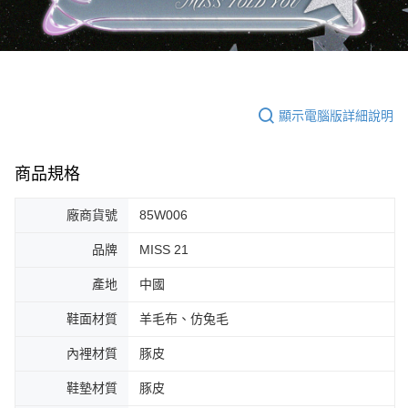
顯示電腦版詳細說明
商品規格
廠商貨號
85W006
品牌
MISS 21
產地
中國
鞋面材質
羊毛布、仿兔毛
內裡材質
豚皮
鞋墊材質
豚皮