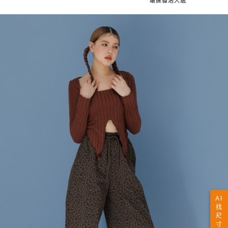
AI
找
尺
寸