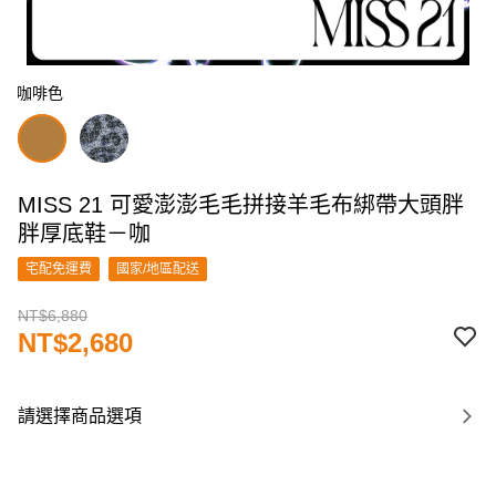
咖啡色
MISS 21 可愛澎澎毛毛拼接羊毛布綁帶大頭胖
胖厚底鞋－咖
宅配免運費
國家/地區配送
NT$6,880
NT$2,680
請選擇商品選項