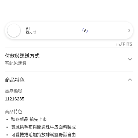
AI
找尺寸
付款與運送方式
宅配免運費
付款方式
商品特色
信用卡一次付款
商品編號
信用卡分期付款
11216235
3 期 0 利率 每期
NT$760
21家銀行
商品特色
6 期 0 利率 每期
NT$380
21家銀行
合作金庫商業銀行
第一商業銀行
秋冬新品 搶先上市
華南商業銀行
彰化商業銀行
12 期 0 利率 每期
NT$190
21家銀行
合作金庫商業銀行
第一商業銀行
質感捲毛布與開邊珠牛皮面料製成
上海商業儲蓄銀行
台北富邦商業銀行
華南商業銀行
彰化商業銀行
合作金庫商業銀行
第一商業銀行
LINE Pay
國泰世華商業銀行
兆豐國際商業銀行
可愛捲捲毛加持放肆嶄露野獸自由
上海商業儲蓄銀行
台北富邦商業銀行