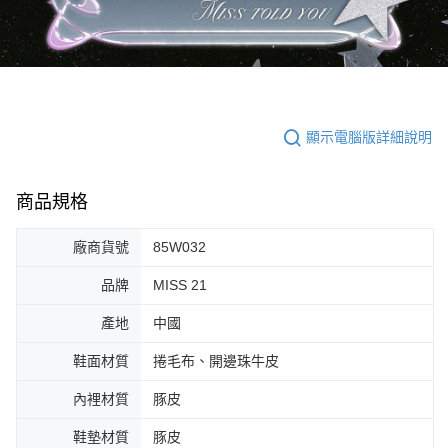
顯示電腦版詳細說明
商品規格
廠商貨號
85W032
品牌
MISS 21
產地
中國
鞋面材質
捲毛布、開邊珠牛皮
內裡材質
豚皮
鞋墊材質
豚皮