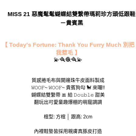
MISS 21 惡魔髦髦蝴蝶結雙繫帶瑪莉珍方頭低跟鞋
－貴賓黑
【 Today's Fortune: Thank You Furry Much 別把
我惹毛 】
💫🪮🧶🪮💫
質感捲毛布與開邊珠牛皮面料製成
𝚆𝙾𝙾𝙵~ 𝚆𝙾𝙾𝙵~ 貴賓狗勾 🐩 來囉!!
蝴蝶結雙繫帶 🎀 給 𝙳𝚘𝚞𝚋𝚕𝚎 甜美
翻玩出可愛童趣爆棚的萌寵調調
楦型: 方楦 │ 跟高: 2cm
內裡鞋墊皆採用親膚真豚皮打造