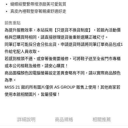
華南商業銀行
彰化商業銀行
臺灣中小企業銀行
台中商業銀行
蝴蝶結雙繫帶增添甜美可愛氣質
國泰世華商業銀行
兆豐國際商業銀行
Apple Pay
上海商業儲蓄銀行
台北富邦商業銀行
匯豐（台灣）商業銀行
華泰商業銀行
臺灣中小企業銀行
台中商業銀行
真皮內裡鞋墊穿著親膚舒適好走
國泰世華商業銀行
兆豐國際商業銀行
聯邦商業銀行
遠東國際商業銀行
匯豐（台灣）商業銀行
華泰商業銀行
街口支付
臺灣中小企業銀行
台中商業銀行
元大商業銀行
永豐商業銀行
銷售重點
聯邦商業銀行
遠東國際商業銀行
匯豐（台灣）商業銀行
華泰商業銀行
玉山商業銀行
星展（台灣）商業銀行
悠遊付
元大商業銀行
永豐商業銀行
為提升服務效率，本站採用【只退貨不換貨制度】，若館內活動價
聯邦商業銀行
遠東國際商業銀行
台新國際商業銀行
中國信託商業銀行
玉山商業銀行
星展（台灣）商業銀行
格與您購買時相同，請直接辦理退貨後重新選購正確尺寸。
元大商業銀行
永豐商業銀行
台灣樂天信用卡公司
Google Pay
台新國際商業銀行
中國信託商業銀行
玉山商業銀行
星展（台灣）商業銀行
同筆訂單可能採分倉分批出貨，申請退貨時請將同筆訂單商品包成1
台灣樂天信用卡公司
台新國際商業銀行
中國信託商業銀行
ATM付款
件給宅配人員收取。
台灣樂天信用卡公司
若感到楦頭不適、或穿著後需要維修，可將鞋子送至全省門市專櫃
運送方式
或本公司楦鞋及維修，請安心購買！
宅配
商品圖檔顏色因電腦螢幕設定差異會略有不同，請以實際商品顏色
為準。
免運費
MISS 21 館的所有圖片僅供 AS GROUP 販售上使用！其他商家若
離島宅配
使用本館相關圖片，皆屬侵權！
每筆NT$280
國家/地區配送
查看運費
詳細說明
商品規格
相關推薦