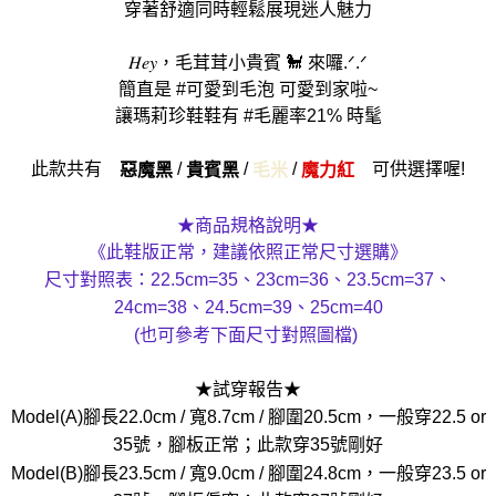
穿著舒適同時輕鬆展現迷人魅力
𝐻𝑒𝑦，毛茸茸小貴賓 🐩 來囉.ᐟ.ᐟ
簡直是 #可愛到毛泡 可愛到家啦~
讓瑪莉珍鞋鞋有 #毛麗率21% 時髦
此款共有
/
/
/
可供選擇喔!
惡魔黑
貴賓黑
毛米
魔力紅
★商品規格說明★
《此鞋版正常，建議依照正常尺寸選購》
尺寸對照表：22.5cm=35、23cm=36、23.5cm=37、
24cm=38、24.5cm=39、25cm=40
(也可參考下面尺寸對照圖檔)
★試穿報告★
Model(A)腳長22.0cm / 寬8.7cm / 腳圍20.5cm，一般穿22.5 or
35號，腳板正常；此款穿35號剛好
Model(B)腳長23.5cm / 寬9.0cm / 腳圍24.8cm，一般穿23.5 or