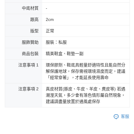
中底材質
-
跟高
2cm
版型
正常
服飾贊助
服裝：私服
商品包裝
精美鞋盒、鞋墊一副
注意事項 1
環保膠劑、鞋底具輕量舒適特性且能自然分
解保護地球，保存需視環境濕度而定，建議
「經常穿著」，才能延長使用壽命
注意事項 2
真皮材質(豚皮、牛皮、羊皮、麂皮等) 若遇
潮溼天氣，多少會有落色情形屬自然現象，
建議請盡量放置於通風處保存
客服