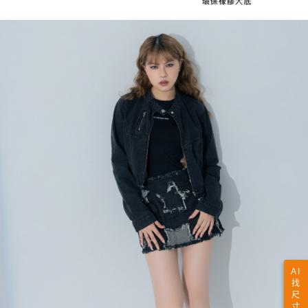
AI
找
尺
寸