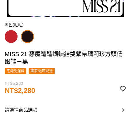
黑色(毛毛)
MISS 21 惡魔髦髦蝴蝶結雙繫帶瑪莉珍方頭低
跟鞋－黑
宅配免運費
國家/地區配送
NT$5,280
NT$2,280
請選擇商品選項