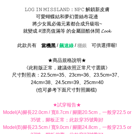
𝙻𝙾𝙶 𝙸𝙽 𝙼𝙸𝚂𝚂𝙻𝙰𝙽𝙳：𝙽𝙿𝙲 解鎖新皮膚
可愛蝴蝶結和夢幻蕾絲布花邊
將少女風必備元素都合成升級啦~
就變成 #漂亮值滿等 的金屬甜酷休閒 𝓛𝓸𝓸𝓴
此款共有
/
/
可供選擇喔!
當機黑
飆速綠
穩銀
★商品規格說明★
《此鞋版正常，建議依照正常尺寸選購》
尺寸對照表：22.5cm=35、23cm=36、23.5cm=37、
24cm=38、24.5cm=39、25cm=40
(也可參考下面尺寸對照圖檔)
★試穿報告★
Model(A)腳長22.0cm / 寬8.7cm / 腳圍20.5cm，一般穿22.5 or
35號，腳板正常；此款穿35號剛好
Model(B)腳長23.5cm / 寬9.0cm / 腳圍24.8cm，一般穿23.5 or