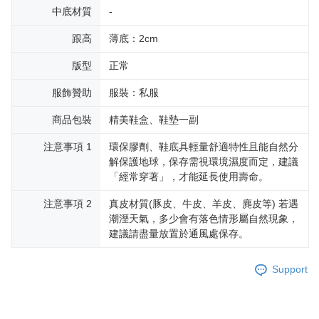
中底材質
-
跟高
薄底：2cm
版型
正常
服飾贊助
服裝：私服
商品包裝
精美鞋盒、鞋墊一副
注意事項 1
環保膠劑、鞋底具輕量舒適特性且能自然分
解保護地球，保存需視環境濕度而定，建議
「經常穿著」，才能延長使用壽命。
注意事項 2
真皮材質(豚皮、牛皮、羊皮、麂皮等) 若遇
潮溼天氣，多少會有落色情形屬自然現象，
建議請盡量放置於通風處保存。
Support