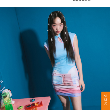
AI
找
尺
寸