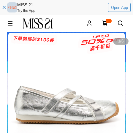
MISS 21
Open App
Try the App
0
1
/
6