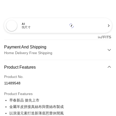
AI
找尺寸
Payment And Shipping
Home Delivery Free Shipping
Payment Method
Product Features
Credit Card (Full Payment)
Product No.
Credit Card Installments
11489548
0% for 3 months
NT$926
/month
21 Banks
Product Features
0% for 6 months
NT$463
/month
21 Banks
Taiwan Cooperative Bank
First Commercial Bank
早春新品 搶先上市
Hua Nan Commercial Bank
Chang Hwa Commercial Bank
0% for 12 months
NT$231
/month
21 Banks
Taiwan Cooperative Bank
First Commercial Bank
The Shanghai Commercial &
Taipei Fubon Commercial Bank
金屬羊皮拼接真絲布與蕾絲布製成
Hua Nan Commercial Bank
Chang Hwa Commercial Bank
Taiwan Cooperative Bank
First Commercial Bank
LINE Pay
Savings Bank
以浪漫元素打造新薄底芭蕾休閒風
The Shanghai Commercial &
Taipei Fubon Commercial Bank
Hua Nan Commercial Bank
Chang Hwa Commercial Bank