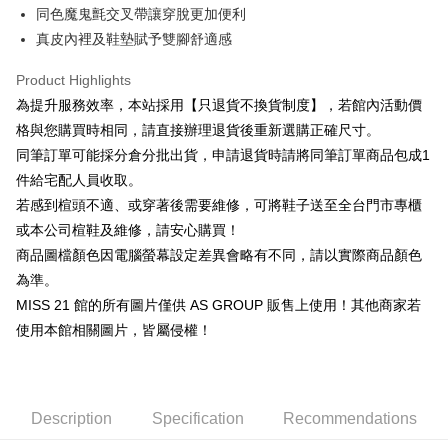
Cathay United Bank
Mega International Commercial
Savings Bank
同色魔鬼氈交叉帶讓穿脫更加便利
Apple Pay
The Shanghai Commercial &
Taipei Fubon Commercial Bank
Bank
Cathay United Bank
Mega International Commercial
真皮內裡及鞋墊賦予雙腳舒適感
Savings Bank
Taiwan Business Bank
Taichung Commercial Bank
Bank
JKOPAY
Cathay United Bank
Mega International Commercial
HSBC Bank (Taiwan) Limited
Hwatai Bank
Taiwan Business Bank
Taichung Commercial Bank
Product Highlights
Bank
Union Bank of Taiwan
Far Eastern International Bank
Easy Wallet
HSBC Bank (Taiwan) Limited
Hwatai Bank
為提升服務效率，本站採用【只退貨不換貨制度】，若館內活動價
Taiwan Business Bank
Taichung Commercial Bank
Yuanta Commercial Bank
Bank SinoPac
Union Bank of Taiwan
Far Eastern International Bank
HSBC Bank (Taiwan) Limited
Hwatai Bank
格與您購買時相同，請直接辦理退貨後重新選購正確尺寸。
E.SUN Commercial Bank
DBS Bank
Google Pay
Yuanta Commercial Bank
Bank SinoPac
Union Bank of Taiwan
Far Eastern International Bank
Taishin International Bank
CTBC Bank
同筆訂單可能採分倉分批出貨，申請退貨時請將同筆訂單商品包成1
E.SUN Commercial Bank
DBS Bank
Yuanta Commercial Bank
Bank SinoPac
ATM Transfer
Taiwan Rakuten Card, Inc.
件給宅配人員收取。
Taishin International Bank
CTBC Bank
E.SUN Commercial Bank
DBS Bank
Taiwan Rakuten Card, Inc.
若感到楦頭不適、或穿著後需要維修，可將鞋子送至全台門市專櫃
Taishin International Bank
CTBC Bank
Shipping Method
或本公司楦鞋及維修，請安心購買！
Taiwan Rakuten Card, Inc.
宅配
商品圖檔顏色因電腦螢幕設定差異會略有不同，請以實際商品顏色
Free shipping
為準。
MISS 21 館的所有圖片僅供 AS GROUP 販售上使用！其他商家若
離島宅配
使用本館相關圖片，皆屬侵權！
NT$280/order
國家/地區配送
Shipping Rates
Description
Specification
Recommendations