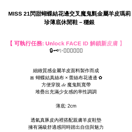
MISS 21閃甜蝴蝶結花邊交叉魔鬼氈金屬羊皮瑪莉
珍薄底休閒鞋－穩銀
【 可執
行任務: Un
lock FACE
ID 解鎖新
皮膚 】
🔒🗝️✨🤦‍♀️🙋‍♀️🤷‍♀️
細緻質感金屬羊皮面料製作而成
🎀 蝴蝶結真絲布 × 蕾絲布花邊邊 ✿
方便穿脫 𝑑𝑒 魔鬼氈寬帶
堆疊出充滿少女感的率性調調
薄底: 2cm
透氣真豚皮內裡搭配親膚羊皮鞋墊
擁有滿級舒適感同時踏出自信與魅力