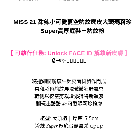
MISS 21 甜辣小可愛簍空豹紋麂皮大頭瑪莉珍
Super高厚底鞋－豹紋粉
【 可執
行任務: Un
lock FACE
ID 解鎖新
皮膚 】
🔒🗝️✨🤦‍♀️🙋‍♀️🤷‍♀️
精選細膩觸感牛麂皮面料製作而成
柔和彩色豹紋展現微微狂野氣息
鞋側以挖空剪裁增添獨特新穎感
翻玩出酷酷 𝑑𝑒 可愛瑪莉珍輪廓
楦型: 大頭楦 │ 厚底: 7.5cm
流線 𝑆𝑢𝑝𝑒𝑟 厚底台霸氣感 𝚞𝚙𝚞𝚙