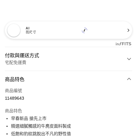
AI
找尺寸
付款與運送方式
宅配免運費
付款方式
商品特色
信用卡一次付款
商品編號
信用卡分期付款
11489643
3 期 0 利率 每期
NT$993
21家銀行
商品特色
6 期 0 利率 每期
NT$496
21家銀行
合作金庫商業銀行
第一商業銀行
早春新品 搶先上市
華南商業銀行
彰化商業銀行
12 期 0 利率 每期
NT$248
21家銀行
合作金庫商業銀行
第一商業銀行
精選細膩觸感的牛麂皮面料製成
上海商業儲蓄銀行
台北富邦商業銀行
華南商業銀行
彰化商業銀行
合作金庫商業銀行
第一商業銀行
LINE Pay
國泰世華商業銀行
兆豐國際商業銀行
低飽和豹紋跳脫出不凡的野性值
上海商業儲蓄銀行
台北富邦商業銀行