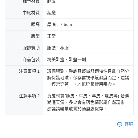
鞋墊材質
豚皮
中底材質
超纖
跟高
厚底：7.5cm
版型
正常
服飾贊助
服裝：私服
商品包裝
精美鞋盒、鞋墊一副
注意事項 1
環保膠劑、鞋底具輕量舒適特性且能自然分
解保護地球，保存需視環境濕度而定，建議
「經常穿著」，才能延長使用壽命。
注意事項 2
真皮材質(豚皮、牛皮、羊皮、麂皮等) 若遇
潮溼天氣，多少會有落色情形屬自然現象，
建議請盡量放置於通風處保存。
客服