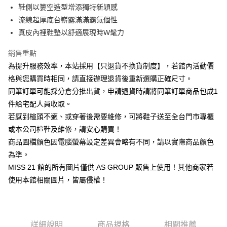
華南商業銀行
彰化商業銀行
臺灣中小企業銀行
台中商業銀行
鞋側以簍空造型增添獨特新穎感
國泰世華商業銀行
兆豐國際商業銀行
Apple Pay
上海商業儲蓄銀行
台北富邦商業銀行
匯豐（台灣）商業銀行
華泰商業銀行
臺灣中小企業銀行
台中商業銀行
流線超厚底台嶄露滿滿霸氣個性
國泰世華商業銀行
兆豐國際商業銀行
聯邦商業銀行
遠東國際商業銀行
匯豐（台灣）商業銀行
華泰商業銀行
街口支付
真皮內裡鞋墊以舒適展現時W髦力
臺灣中小企業銀行
台中商業銀行
元大商業銀行
永豐商業銀行
聯邦商業銀行
遠東國際商業銀行
匯豐（台灣）商業銀行
華泰商業銀行
玉山商業銀行
星展（台灣）商業銀行
悠遊付
元大商業銀行
永豐商業銀行
銷售重點
聯邦商業銀行
遠東國際商業銀行
台新國際商業銀行
中國信託商業銀行
玉山商業銀行
星展（台灣）商業銀行
為提升服務效率，本站採用【只退貨不換貨制度】，若館內活動價
元大商業銀行
永豐商業銀行
台灣樂天信用卡公司
Google Pay
台新國際商業銀行
中國信託商業銀行
玉山商業銀行
星展（台灣）商業銀行
格與您購買時相同，請直接辦理退貨後重新選購正確尺寸。
台灣樂天信用卡公司
台新國際商業銀行
中國信託商業銀行
ATM付款
同筆訂單可能採分倉分批出貨，申請退貨時請將同筆訂單商品包成1
台灣樂天信用卡公司
件給宅配人員收取。
運送方式
若感到楦頭不適、或穿著後需要維修，可將鞋子送至全台門市專櫃
宅配
或本公司楦鞋及維修，請安心購買！
商品圖檔顏色因電腦螢幕設定差異會略有不同，請以實際商品顏色
免運費
為準。
離島宅配
MISS 21 館的所有圖片僅供 AS GROUP 販售上使用！其他商家若
每筆NT$280
使用本館相關圖片，皆屬侵權！
國家/地區配送
查看運費
詳細說明
商品規格
相關推薦