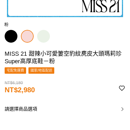
粉
MISS 21 甜辣小可愛簍空豹紋麂皮大頭瑪莉珍
Super高厚底鞋－粉
宅配免運費
國家/地區配送
NT$6,180
NT$2,980
請選擇商品選項