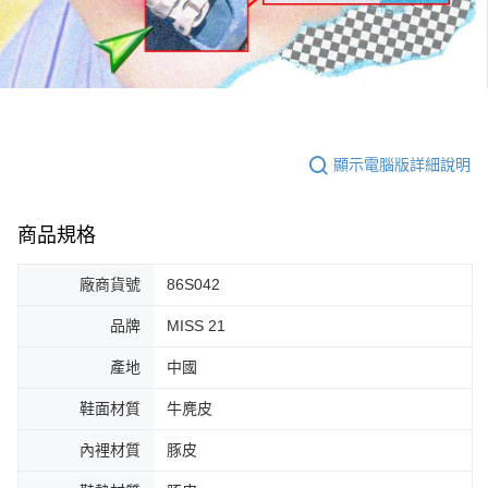
顯示電腦版詳細說明
商品規格
廠商貨號
86S042
品牌
MISS 21
產地
中國
鞋面材質
牛麂皮
內裡材質
豚皮