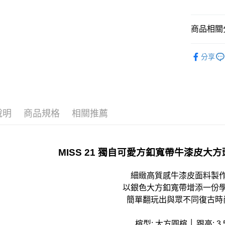
宅配
免運費
商品相關分
離島宅配
𝟐𝟔𝓢𝓢 
每筆NT$2
分享
顏色快速
國家/地區
款式快速
全站商品
說明
商品規格
相關推薦
跟高快速
𝐌𝐔𝐒𝐓 
𝐄𝐃𝐈𝐓
MISS 21 獨自可愛方釦寬帶牛漆皮
細緻高質感牛漆皮面料製
以銀色大方釦寬帶增添一份
簡單翻玩出與眾不同復古時
楦型: 大方圓楦 │ 跟高: 3.