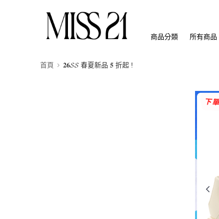
商品分類
所有商品
首頁
𝟐𝟔𝓢𝓢 春夏新品 𝟓 折起 !