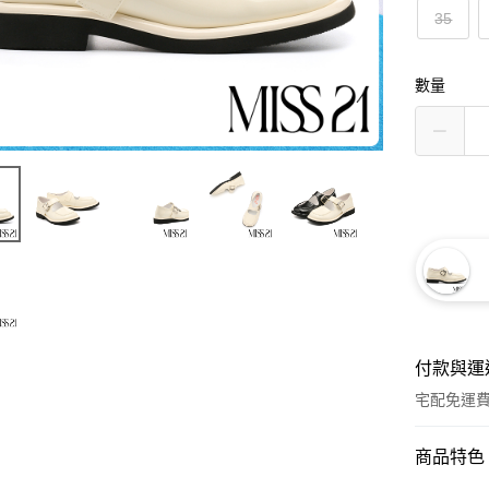
35
數量
付款與運
宅配免運
付款方式
商品特色