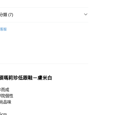
類 (7)
春夏新品 𝟓 折起 !
80
客服
搜尋
米白色系
配送
查看運費
搜尋
跟鞋
搜尋
中低跟
𝐇𝐀𝐕𝐄：熱搜穿搭
𝐌𝐚𝐫𝐲 𝐉𝐚𝐧𝐞-個性瑪莉珍
：主題系列
𝒰𝓃𝓁𝑜𝒸𝓀 解鎖新皮膚 🔐
大方頭瑪莉珍低跟鞋－膚米白
作而成
學院個性
尚品味
5cm