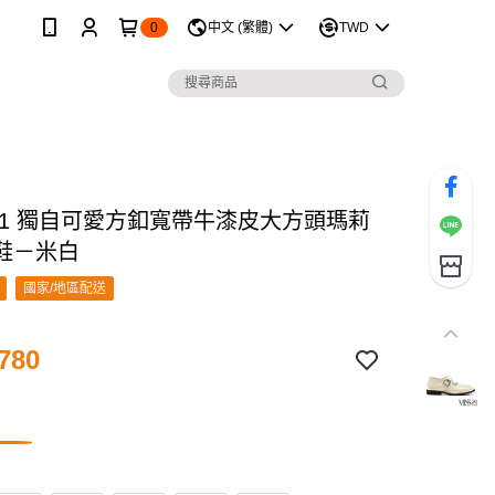
0
中文 (繁體)
TWD
 21 獨自可愛方釦寬帶牛漆皮大方頭瑪莉
鞋－米白
國家/地區配送
780