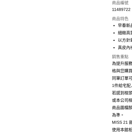
信用卡一
商品編號
11489722
信用卡分
商品特色
3 期 
早春新
6 期 
合作金
細緻高
華南商
12 期
以方針
合作金
上海商
華南商
真皮內
合作金
LINE Pay
國泰世
上海商
華南商
銷售重點
臺灣中
國泰世
Apple Pay
上海商
匯豐（
為提升服
臺灣中
國泰世
聯邦商
格與您購
匯豐（
街口支付
臺灣中
元大商
聯邦商
同筆訂單
匯豐（
玉山商
悠遊付
元大商
1件給宅配
聯邦商
台新國
玉山商
元大商
若感到楦
台灣樂
Google Pa
台新國
玉山商
或本公司
台灣樂
台新國
ATM付款
商品圖檔
台灣樂
為準。
MISS 2
運送方式
使用本館