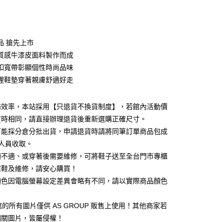
次付款
期付款
0 利率 每期
NT$926
21家銀行
品 搶先上市
0 利率 每期
NT$463
21家銀行
庫商業銀行
第一商業銀行
質感牛漆皮面料製作而成
業銀行
彰化商業銀行
 0 利率 每期
NT$231
21家銀行
釦寬帶彰顯個性時尚品味
庫商業銀行
第一商業銀行
業儲蓄銀行
台北富邦商業銀行
業銀行
彰化商業銀行
裡鞋墊穿著親膚舒適好走
庫商業銀行
第一商業銀行
華商業銀行
兆豐國際商業銀行
業儲蓄銀行
台北富邦商業銀行
業銀行
彰化商業銀行
小企業銀行
台中商業銀行
華商業銀行
兆豐國際商業銀行
業儲蓄銀行
台北富邦商業銀行
台灣）商業銀行
華泰商業銀行
務效率，本站採用【只退貨不換貨制度】，若館內活動價
小企業銀行
台中商業銀行
華商業銀行
兆豐國際商業銀行
業銀行
遠東國際商業銀行
買時相同，請直接辦理退貨後重新選購正確尺寸。
台灣）商業銀行
華泰商業銀行
小企業銀行
台中商業銀行
業銀行
永豐商業銀行
業銀行
遠東國際商業銀行
可能採分倉分批出貨，申請退貨時請將同筆訂單商品包成
台灣）商業銀行
華泰商業銀行
業銀行
星展（台灣）商業銀行
業銀行
永豐商業銀行
人員收取。
業銀行
遠東國際商業銀行
際商業銀行
中國信託商業銀行
業銀行
星展（台灣）商業銀行
業銀行
永豐商業銀行
頭不適、或穿著後需要維修，可將鞋子送至全台門市專櫃
天信用卡公司
y
際商業銀行
中國信託商業銀行
業銀行
星展（台灣）商業銀行
楦鞋及維修，請安心購買！
天信用卡公司
際商業銀行
中國信託商業銀行
顏色因電腦螢幕設定差異會略有不同，請以實際商品顏色
天信用卡公司
1 館的所有圖片僅供 AS GROUP 販售上使用！其他商家若
相關圖片，皆屬侵權！