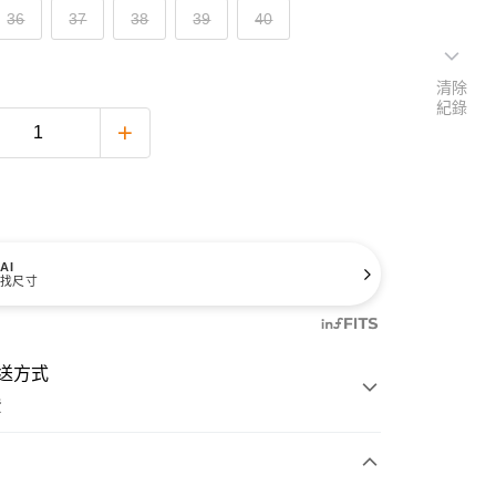
36
37
38
39
40
清除
紀錄
AI
找尺寸
送方式
費