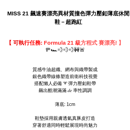
MISS 21 飆速賽漂亮異材質撞色彈力壓釦薄底休閒
鞋－超跑紅
【 可執
行任務:
Formu
la 21 級
方程式
賽漂亮! 】
🚥🏎️💨💨💨🚧🚨
質感牛油超纖、網布與織帶製成
銀色織帶線條塑造前衛科技視覺
搭配懶人必備 ➰ 彈力壓釦鞋帶
飆出酷潮滿滿 𝑑𝑒 率性調調
薄底: 1cm
鞋墊採用親膚透氣真豚皮打造
穿著舒適同時輕鬆展現時尚魅力