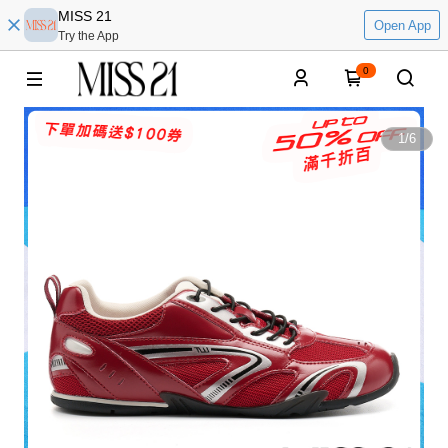
MISS 21
Open App
Try the App
0
1
/
6