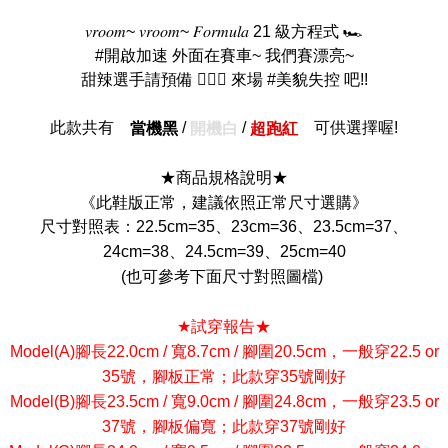
𝑣𝑟𝑜𝑜𝑚~ 𝑣𝑟𝑜𝑜𝑚~ 𝐹𝑜𝑟𝑚𝑢𝑙𝑎 21 級方程式 🏎️
#開啟加速 外面在賽車~ 我們賽漂亮~
甜辣選手請預備 💁🏻‍♀️ 來場 #美貌失控 吧!!
此款共有
/
/
可供選擇喔!
當機黑
開機白
超跑紅
★商品規格說明★
《此鞋版正常，建議依照正常尺寸選購》
尺寸對照表：22.5cm=35、23cm=36、23.5cm=37、
24cm=38、24.5cm=39、25cm=40
(也可參考下面尺寸對照圖檔)
★試穿報告★
Model(A)腳長22.0cm / 寬8.7cm / 腳圍20.5cm，一般穿22.5 or
35號，腳板正常；此款穿35號剛好
Model(B)腳長23.5cm / 寬9.0cm / 腳圍24.8cm，一般穿23.5 or
37號，腳板偏寬；此款穿37號剛好