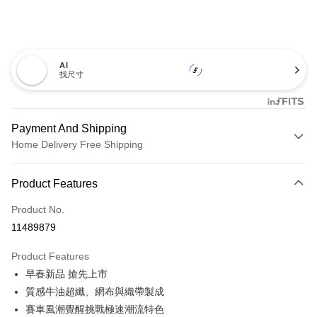
AI
找尺寸
Payment And Shipping
Home Delivery Free Shipping
Payment Method
Product Features
Credit Card (Full Payment)
Product No.
Credit Card Installments
11489879
0% for 3 months
NT$860
/month
21 Banks
Product Features
0% for 6 months
NT$430
/month
21 Banks
Taiwan Cooperative Bank
First Commercial Bank
早春新品 搶先上市
Hua Nan Commercial Bank
Chang Hwa Commercial Bank
0% for 12 months
NT$215
/month
21 Banks
Taiwan Cooperative Bank
First Commercial Bank
The Shanghai Commercial &
Taipei Fubon Commercial Bank
質感牛油超纖、網布與織帶製成
Hua Nan Commercial Bank
Chang Hwa Commercial Bank
Taiwan Cooperative Bank
First Commercial Bank
LINE Pay
Savings Bank
賽車風潮覺醒挑戰極速潮流特色
The Shanghai Commercial &
Taipei Fubon Commercial Bank
Hua Nan Commercial Bank
Chang Hwa Commercial Bank