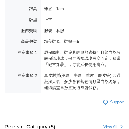
跟高
薄底：1cm
版型
正常
服飾贊助
服裝：私服
商品包裝
精美鞋盒、鞋墊一副
注意事項 1
環保膠劑、鞋底具輕量舒適特性且能自然分
解保護地球，保存需視環境濕度而定，建議
「經常穿著」，才能延長使用壽命。
注意事項 2
真皮材質(豚皮、牛皮、羊皮、麂皮等) 若遇
潮溼天氣，多少會有落色情形屬自然現象，
建議請盡量放置於通風處保存。
Support
Relevant Category (5)
View All