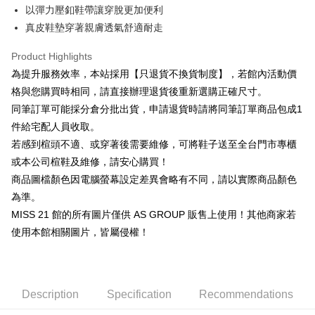
Cathay United Bank
Mega International Commercial
Savings Bank
以彈力壓釦鞋帶讓穿脫更加便利
Apple Pay
The Shanghai Commercial &
Taipei Fubon Commercial Bank
Bank
Cathay United Bank
Mega International Commercial
真皮鞋墊穿著親膚透氣舒適耐走
Savings Bank
Taiwan Business Bank
Taichung Commercial Bank
Bank
JKOPAY
Cathay United Bank
Mega International Commercial
HSBC Bank (Taiwan) Limited
Hwatai Bank
Taiwan Business Bank
Taichung Commercial Bank
Product Highlights
Bank
Union Bank of Taiwan
Far Eastern International Bank
Easy Wallet
HSBC Bank (Taiwan) Limited
Hwatai Bank
為提升服務效率，本站採用【只退貨不換貨制度】，若館內活動價
Taiwan Business Bank
Taichung Commercial Bank
Yuanta Commercial Bank
Bank SinoPac
Union Bank of Taiwan
Far Eastern International Bank
HSBC Bank (Taiwan) Limited
Hwatai Bank
格與您購買時相同，請直接辦理退貨後重新選購正確尺寸。
E.SUN Commercial Bank
DBS Bank
Google Pay
Yuanta Commercial Bank
Bank SinoPac
Union Bank of Taiwan
Far Eastern International Bank
Taishin International Bank
CTBC Bank
同筆訂單可能採分倉分批出貨，申請退貨時請將同筆訂單商品包成1
E.SUN Commercial Bank
DBS Bank
Yuanta Commercial Bank
Bank SinoPac
ATM Transfer
Taiwan Rakuten Card, Inc.
件給宅配人員收取。
Taishin International Bank
CTBC Bank
E.SUN Commercial Bank
DBS Bank
Taiwan Rakuten Card, Inc.
若感到楦頭不適、或穿著後需要維修，可將鞋子送至全台門市專櫃
Taishin International Bank
CTBC Bank
Shipping Method
或本公司楦鞋及維修，請安心購買！
Taiwan Rakuten Card, Inc.
宅配
商品圖檔顏色因電腦螢幕設定差異會略有不同，請以實際商品顏色
Free shipping
為準。
MISS 21 館的所有圖片僅供 AS GROUP 販售上使用！其他商家若
離島宅配
使用本館相關圖片，皆屬侵權！
NT$280/order
國家/地區配送
Shipping Rates
Description
Specification
Recommendations