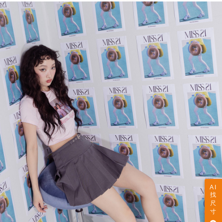
AI
找
尺
寸