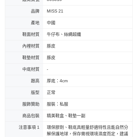
品牌
MISS 21
產地
中國
鞋面材質
牛仔布、絲綢超纖
內裡材質
豚皮
鞋墊材質
豚皮
中底材質
-
跟高
厚底：4cm
版型
正常
服飾贊助
服裝：私服
商品包裝
精美鞋盒、鞋墊一副
注意事項 1
環保膠劑、鞋底具輕量舒適特性且能自然分
解保護地球，保存需視環境濕度而定，建議