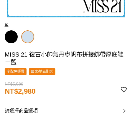
藍
MISS 21 復古小帥氣丹寧帆布拼接綁帶厚底鞋
－藍
宅配免運費
國家/地區配送
NT$5,580
NT$2,980
請選擇商品選項