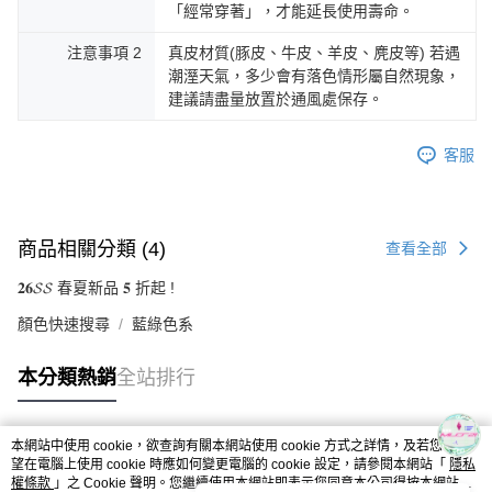
「經常穿著」，才能延長使用壽命。
注意事項 2
真皮材質(豚皮、牛皮、羊皮、麂皮等) 若遇
潮溼天氣，多少會有落色情形屬自然現象，
建議請盡量放置於通風處保存。
客服
商品相關分類 (4)
查看全部
𝟐𝟔𝓢𝓢 春夏新品 𝟓 折起 !
顏色快速搜尋
藍綠色系
本分類熱銷
全站排行
本網站中使用 cookie，欲查詢有關本網站使用 cookie 方式之詳情，及若您不希
熱門標籤
望在電腦上使用 cookie 時應如何變更電腦的 cookie 設定，請參閱本網站「
隱私
權條款
」之 Cookie 聲明。您繼續使用本網站即表示您同意本公司得按本網站使