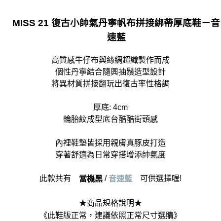
MISS 21 復古小帥氣丹寧帆布拼接綁帶厚底鞋－音
速藍
高質感牛仔布與絲綢超纖製作而成
個性丹寧結合隨興抽鬚造型設計
將異材質拼接翻玩出復古率性格調
厚底: 4cm
輪胎紋成型底台酷酷街頭感
內裡鞋墊皆採用親膚真豚皮打造
穿著舒適為日常穿搭增添帥氣度
此款共有
/
可供選擇喔!
當機黑
音速藍
★商品規格說明★
《此鞋版正常，建議依照正常尺寸選購》