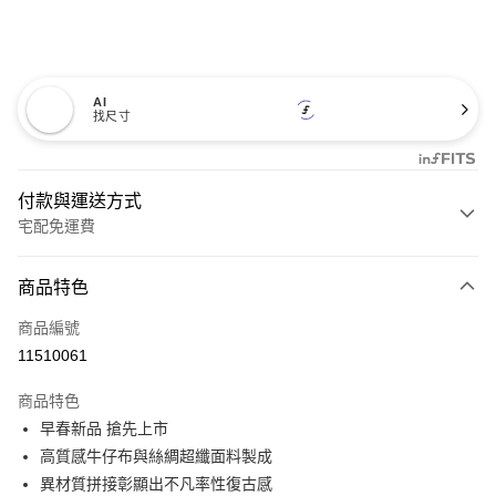
AI
找尺寸
付款與運送方式
宅配免運費
付款方式
商品特色
信用卡一次付款
商品編號
信用卡分期付款
11510061
3 期 0 利率 每期
NT$993
21家銀行
商品特色
6 期 0 利率 每期
NT$496
21家銀行
合作金庫商業銀行
第一商業銀行
早春新品 搶先上市
華南商業銀行
彰化商業銀行
12 期 0 利率 每期
NT$248
21家銀行
合作金庫商業銀行
第一商業銀行
高質感牛仔布與絲綢超纖面料製成
上海商業儲蓄銀行
台北富邦商業銀行
華南商業銀行
彰化商業銀行
合作金庫商業銀行
第一商業銀行
LINE Pay
國泰世華商業銀行
兆豐國際商業銀行
異材質拼接彰顯出不凡率性復古感
上海商業儲蓄銀行
台北富邦商業銀行