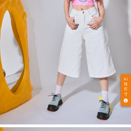
AI
找
尺
寸