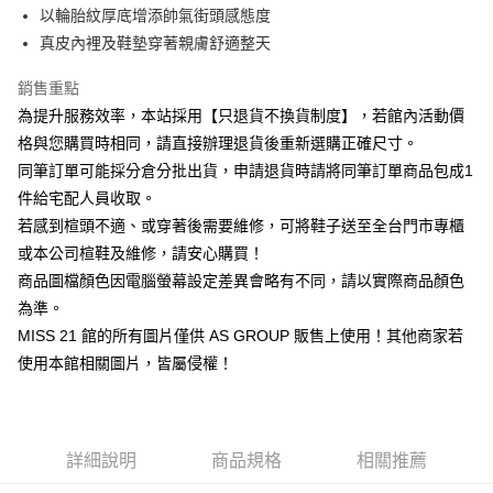
華南商業銀行
彰化商業銀行
臺灣中小企業銀行
台中商業銀行
以輪胎紋厚底增添帥氣街頭感態度
國泰世華商業銀行
兆豐國際商業銀行
Apple Pay
上海商業儲蓄銀行
台北富邦商業銀行
匯豐（台灣）商業銀行
華泰商業銀行
臺灣中小企業銀行
台中商業銀行
真皮內裡及鞋墊穿著親膚舒適整天
國泰世華商業銀行
兆豐國際商業銀行
聯邦商業銀行
遠東國際商業銀行
匯豐（台灣）商業銀行
華泰商業銀行
街口支付
臺灣中小企業銀行
台中商業銀行
元大商業銀行
永豐商業銀行
銷售重點
聯邦商業銀行
遠東國際商業銀行
匯豐（台灣）商業銀行
華泰商業銀行
玉山商業銀行
星展（台灣）商業銀行
悠遊付
元大商業銀行
永豐商業銀行
為提升服務效率，本站採用【只退貨不換貨制度】，若館內活動價
聯邦商業銀行
遠東國際商業銀行
台新國際商業銀行
中國信託商業銀行
玉山商業銀行
星展（台灣）商業銀行
格與您購買時相同，請直接辦理退貨後重新選購正確尺寸。
元大商業銀行
永豐商業銀行
台灣樂天信用卡公司
Google Pay
台新國際商業銀行
中國信託商業銀行
玉山商業銀行
星展（台灣）商業銀行
同筆訂單可能採分倉分批出貨，申請退貨時請將同筆訂單商品包成1
台灣樂天信用卡公司
台新國際商業銀行
中國信託商業銀行
ATM付款
件給宅配人員收取。
台灣樂天信用卡公司
若感到楦頭不適、或穿著後需要維修，可將鞋子送至全台門市專櫃
運送方式
或本公司楦鞋及維修，請安心購買！
宅配
商品圖檔顏色因電腦螢幕設定差異會略有不同，請以實際商品顏色
為準。
免運費
MISS 21 館的所有圖片僅供 AS GROUP 販售上使用！其他商家若
離島宅配
使用本館相關圖片，皆屬侵權！
每筆NT$280
國家/地區配送
查看運費
詳細說明
商品規格
相關推薦