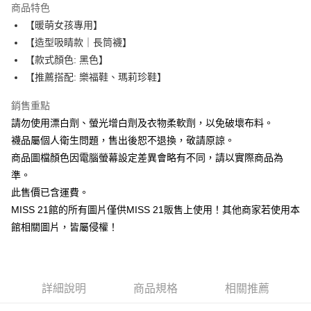
商品特色
6 期 0 利率 每期
NT$105
21家銀行
合作金庫商業銀行
第一商業銀行
【暖萌女孩專用】
華南商業銀行
彰化商業銀行
12 期 0 利率 每期
NT$52
21家銀行
合作金庫商業銀行
第一商業銀行
【造型吸睛款｜長筒襪】
上海商業儲蓄銀行
台北富邦商業銀行
華南商業銀行
彰化商業銀行
合作金庫商業銀行
第一商業銀行
LINE Pay
國泰世華商業銀行
兆豐國際商業銀行
【款式顏色: 黑色】
上海商業儲蓄銀行
台北富邦商業銀行
華南商業銀行
彰化商業銀行
臺灣中小企業銀行
台中商業銀行
【推薦搭配: 樂福鞋、瑪莉珍鞋】
國泰世華商業銀行
兆豐國際商業銀行
Apple Pay
上海商業儲蓄銀行
台北富邦商業銀行
匯豐（台灣）商業銀行
華泰商業銀行
臺灣中小企業銀行
台中商業銀行
國泰世華商業銀行
兆豐國際商業銀行
聯邦商業銀行
遠東國際商業銀行
銷售重點
匯豐（台灣）商業銀行
華泰商業銀行
街口支付
臺灣中小企業銀行
台中商業銀行
元大商業銀行
永豐商業銀行
請勿使用漂白劑、螢光增白劑及衣物柔軟劑，以免破壞布料。
聯邦商業銀行
遠東國際商業銀行
匯豐（台灣）商業銀行
華泰商業銀行
玉山商業銀行
星展（台灣）商業銀行
悠遊付
元大商業銀行
永豐商業銀行
襪品屬個人衛生問題，售出後恕不退換，敬請原諒。
聯邦商業銀行
遠東國際商業銀行
台新國際商業銀行
中國信託商業銀行
玉山商業銀行
星展（台灣）商業銀行
商品圖檔顏色因電腦螢幕設定差異會略有不同，請以實際商品為
元大商業銀行
永豐商業銀行
台灣樂天信用卡公司
Google Pay
台新國際商業銀行
中國信託商業銀行
玉山商業銀行
星展（台灣）商業銀行
準。
台灣樂天信用卡公司
台新國際商業銀行
中國信託商業銀行
ATM付款
此售價已含運費。
台灣樂天信用卡公司
MISS 21館的所有圖片僅供MISS 21販售上使用！其他商家若使用本
運送方式
館相關圖片，皆屬侵權！
宅配
免運費
詳細說明
商品規格
相關推薦