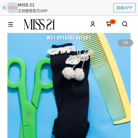
MISS 21
開啟APP
立刻使用官方APP
0
1
/
6