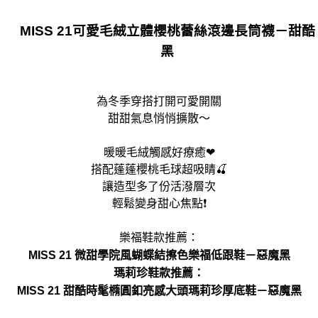
MISS 21可愛毛絨立體櫻桃蕾絲滾邊長筒襪－甜酷
黑
為冬季穿搭打開可愛開關
甜甜氣息悄悄擴散～
暖暖毛絨觸感好療癒❤
搭配蓬蓬櫻桃毛球超吸睛🍒
讓造型多了份活潑層次
輕鬆變身甜心焦點❗
樂福鞋款推薦：
MISS 21 微甜學院風蝴蝶結擦色樂福低跟鞋－惡魔黑
瑪莉珍鞋款推薦：
MISS 21 甜酷時髦橢圓釦亮感大頭瑪莉珍厚底鞋－惡魔黑