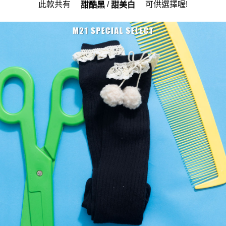
此款共有
/
可供選擇喔!
甜酷黑
甜美白