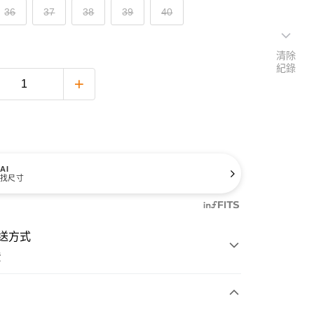
36
37
38
39
40
清除
紀錄
AI
找尺寸
送方式
費