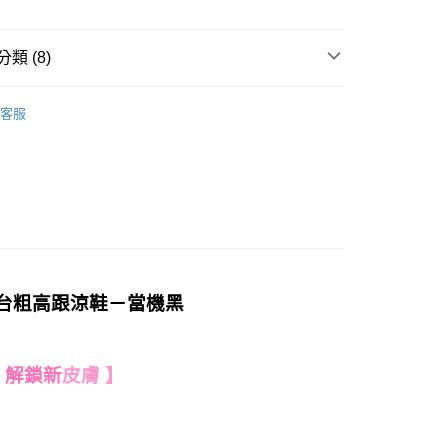
類 (8)
春夏新品 𝟓 折起 !
80
客服
推薦
配送
查看運費
搜尋
黑色系
搜尋
涼鞋 、拖鞋
搜尋
高跟
𝐇𝐀𝐕𝐄：熱搜穿搭
𝐀𝐥𝐥 𝐁𝐥𝐚𝐜𝐤-暗黑少女
頭水台粗高跟涼鞋－當機黑
：主題系列
𝒰𝓃𝓁𝑜𝒸𝓀 解鎖新皮膚 🔐
D 解鎖新
皮膚 】