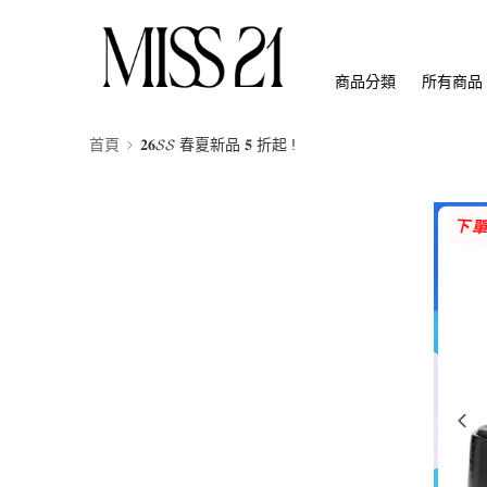
商品分類
所有商品
首頁
𝟐𝟔𝓢𝓢 春夏新品 𝟓 折起 !