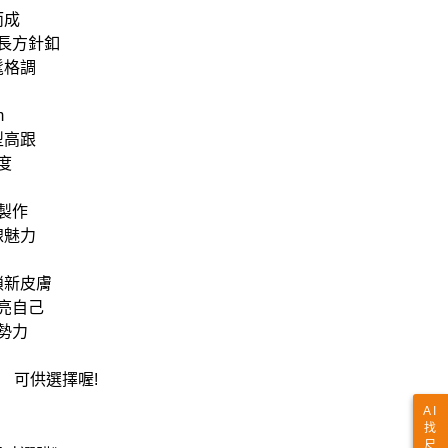
而成
長方針釦
髦格調
m
型高跟
度
製作
線魅力
 #解鎖新皮膚
亮自己
勢力
可供選擇喔!
AI
找
尺