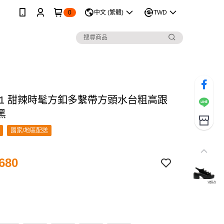
0
中文 (繁體)
TWD
 21 甜辣時髦方釦多繫帶方頭水台粗高跟
黑
國家/地區配送
680