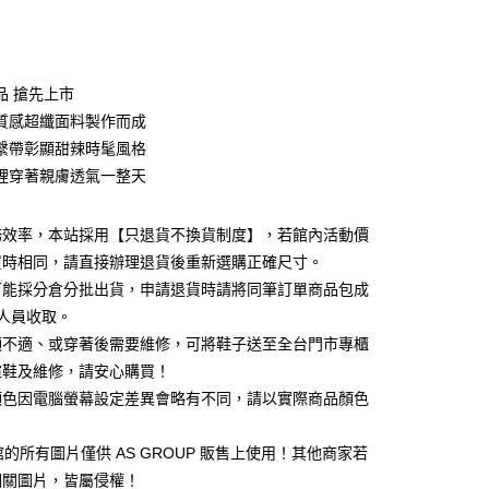
次付款
期付款
0 利率 每期
NT$893
21家銀行
品 搶先上市
0 利率 每期
NT$446
21家銀行
庫商業銀行
第一商業銀行
質感超纖面料製作而成
業銀行
彰化商業銀行
 0 利率 每期
NT$223
21家銀行
繫帶彰顯甜辣時髦風格
庫商業銀行
第一商業銀行
業儲蓄銀行
台北富邦商業銀行
業銀行
彰化商業銀行
裡穿著親膚透氣一整天
庫商業銀行
第一商業銀行
華商業銀行
兆豐國際商業銀行
業儲蓄銀行
台北富邦商業銀行
業銀行
彰化商業銀行
小企業銀行
台中商業銀行
華商業銀行
兆豐國際商業銀行
業儲蓄銀行
台北富邦商業銀行
台灣）商業銀行
華泰商業銀行
務效率，本站採用【只退貨不換貨制度】，若館內活動價
小企業銀行
台中商業銀行
華商業銀行
兆豐國際商業銀行
業銀行
遠東國際商業銀行
買時相同，請直接辦理退貨後重新選購正確尺寸。
台灣）商業銀行
華泰商業銀行
小企業銀行
台中商業銀行
業銀行
永豐商業銀行
業銀行
遠東國際商業銀行
可能採分倉分批出貨，申請退貨時請將同筆訂單商品包成
台灣）商業銀行
華泰商業銀行
業銀行
星展（台灣）商業銀行
業銀行
永豐商業銀行
人員收取。
業銀行
遠東國際商業銀行
際商業銀行
中國信託商業銀行
業銀行
星展（台灣）商業銀行
業銀行
永豐商業銀行
頭不適、或穿著後需要維修，可將鞋子送至全台門市專櫃
天信用卡公司
y
際商業銀行
中國信託商業銀行
業銀行
星展（台灣）商業銀行
楦鞋及維修，請安心購買！
天信用卡公司
際商業銀行
中國信託商業銀行
顏色因電腦螢幕設定差異會略有不同，請以實際商品顏色
天信用卡公司
1 館的所有圖片僅供 AS GROUP 販售上使用！其他商家若
相關圖片，皆屬侵權！