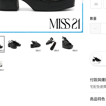
35
數量
付款與運
宅配免運
付款方式
商品特色