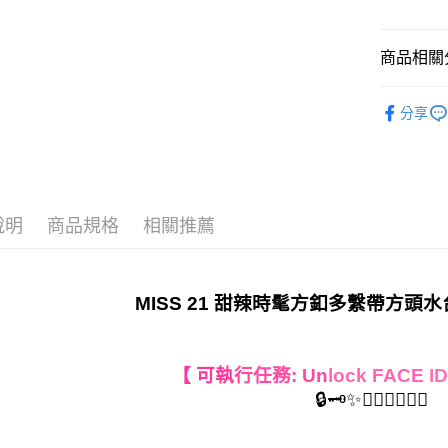
宅配
免運費
商品相關分
離島宅配
𝟐𝟔𝓢𝓢 
每筆NT$2
分享
人氣商品
國家/地區
顏色快速
款式快速
說明
商品規格
相關推薦
全站商品
跟高快速
𝐌𝐔𝐒𝐓 
MISS 21 甜辣時髦方釦多繫帶方
𝐄𝐃𝐈𝐓
【 可執
行任務: Un
lock FACE
I
🔒🗝️✨🤦‍♀️🙋‍♀️🤷‍♀️