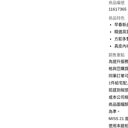
信用卡一
商品編號
11617365
信用卡分
商品特色
3 期 
早春新
6 期 
合作金
精選高
華南商
12 期
方釦多
合作金
上海商
華南商
真皮內
合作金
LINE Pay
國泰世
上海商
華南商
銷售重點
臺灣中
國泰世
Apple Pay
上海商
匯豐（
為提升服
臺灣中
國泰世
聯邦商
格與您購
匯豐（
街口支付
臺灣中
元大商
聯邦商
同筆訂單
匯豐（
玉山商
悠遊付
元大商
1件給宅配
聯邦商
台新國
玉山商
元大商
若感到楦
台灣樂
Google Pa
台新國
玉山商
或本公司
台灣樂
台新國
ATM付款
商品圖檔
台灣樂
為準。
MISS 2
運送方式
使用本館