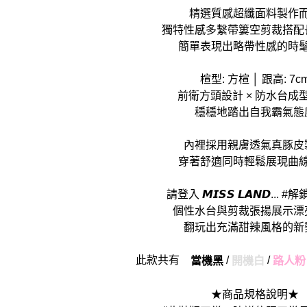
精選質感超纖面料製作
獨特性感多繫帶簍空剪裁搭配
簡單表現出略帶性感的時
楦型: 方楦 │ 跟高: 7c
前衛方頭設計 × 防水台成
穩穩地踏出自我霸氣態
內裡採用親膚透氣真豚皮
穿著舒適同時輕鬆展現曲
請登入 𝙈𝙄𝙎𝙎 𝙇𝘼𝙉𝘿...
個性水台與剪裁張揚展示漂
翻玩出充滿甜辣風格的新
此款共有
/
/
當機黑
開機白
路人粉
★商品規格說明★