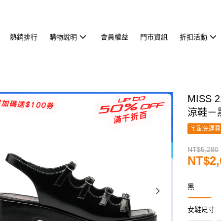
熱銷排行
購物說明
會員權益
門市資訊
折扣活動
MISS
涼鞋－
宅配免運費
NT$5,280
NT$2,
黑
女鞋尺寸