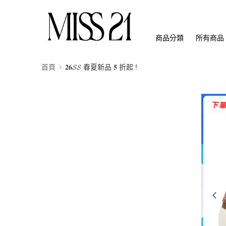
商品分類
所有商品
首頁
𝟐𝟔𝓢𝓢 春夏新品 𝟓 折起 !