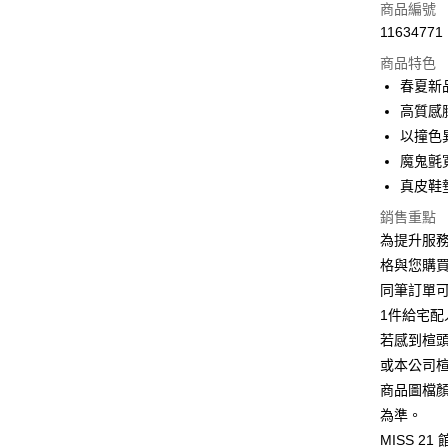
信用卡一
商品編號
11634771
信用卡分
商品特色
3 期 
春夏新
6 期 
合作金
高質感
華南商
12 期
以撞色
合作金
上海商
華南商
魔鬼氈
合作金
LINE Pay
國泰世
上海商
真皮鞋
華南商
臺灣中
國泰世
Apple Pay
上海商
匯豐（
銷售重點
臺灣中
國泰世
聯邦商
為提升服
匯豐（
街口支付
臺灣中
元大商
聯邦商
格與您購
匯豐（
玉山商
悠遊付
元大商
同筆訂單
聯邦商
台新國
玉山商
元大商
1件給宅配
台灣樂
Google Pa
台新國
玉山商
若感到楦
台灣樂
台新國
ATM付款
或本公司
台灣樂
商品圖檔
為準。
運送方式
MISS 2