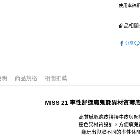
宅配
使用本館
免運費
離島宅配
商品相關分
每筆NT$2
𝟐𝟔𝓢𝓢 
國家/地區
分享
人氣商品
顏色快速
款式快速
說明
商品規格
相關推薦
全站商品
𝐌𝐔𝐒𝐓 
𝐌𝐔𝐒𝐓 
MISS 21 率性舒適魔鬼氈異材質
高質感豚麂皮拼接牛皮與超
撞色異材質設計 × 方便魔
翻玩出與眾不同的率性休