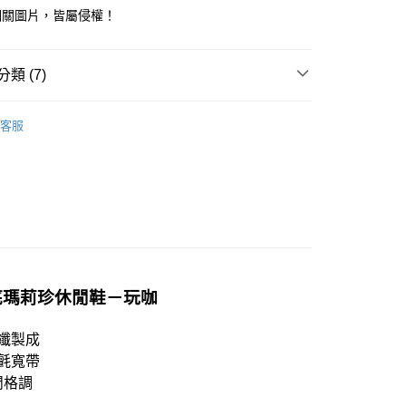
相關圖片，皆屬侵權！
類 (7)
80
春夏新品 𝟓 折起 !
配送
查看運費
客服
推薦
搜尋
棕咖色系
搜尋
休閒鞋
𝐇𝐀𝐕𝐄：熱搜穿搭
𝐌𝐚𝐫𝐲 𝐉𝐚𝐧𝐞-個性瑪莉珍
𝐇𝐀𝐕𝐄：熱搜穿搭
𝐑𝐞𝐭𝐫𝐨 𝐕𝐢𝐧𝐭𝐚𝐠𝐞-復古運動
薄底瑪莉珍休閒鞋－玩咖
纖製成
鬼氈寬帶
閒格調