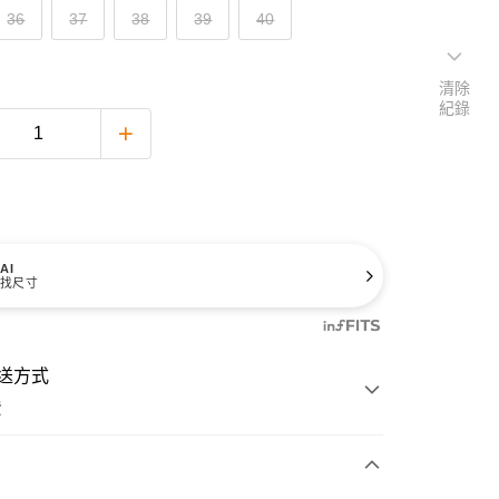
36
37
38
39
40
清除
紀錄
AI
找尺寸
送方式
費