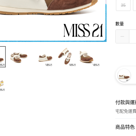
35
數量
付款與運
宅配免運
付款方式
商品特色