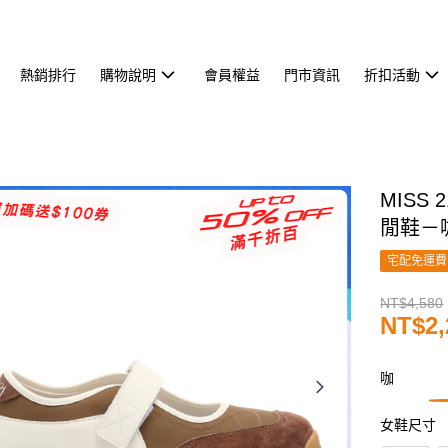
熱銷排行
購物說明
會員權益
門市資訊
折扣活動
MISS
閒鞋－
宅配免運費
NT$4,580
NT$2,
咖
女鞋尺寸