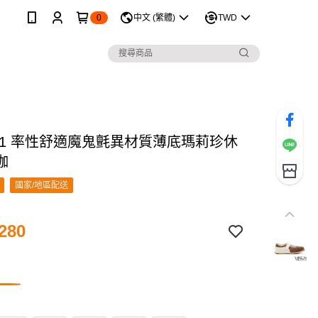
0
中文 (繁體)
TWD
 21 率性舒適魔鬼氈異材質薄底瑪莉珍休
咖
國家/地區配送
280