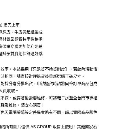
次付款
期付款
0 利率 每期
NT$760
21家銀行
品 搶先上市
0 利率 每期
NT$380
21家銀行
庫商業銀行
第一商業銀行
豚麂皮、牛皮與超纖製成
業銀行
彰化商業銀行
 0 利率 每期
NT$190
21家銀行
異材質彰顯獨特率性格調
庫商業銀行
第一商業銀行
業儲蓄銀行
台北富邦商業銀行
業銀行
彰化商業銀行
寬帶讓穿脫更加便利迅速
庫商業銀行
第一商業銀行
華商業銀行
兆豐國際商業銀行
業儲蓄銀行
台北富邦商業銀行
墊賦予雙腳絕佳舒適好感
業銀行
彰化商業銀行
小企業銀行
台中商業銀行
華商業銀行
兆豐國際商業銀行
業儲蓄銀行
台北富邦商業銀行
台灣）商業銀行
華泰商業銀行
小企業銀行
台中商業銀行
華商業銀行
兆豐國際商業銀行
業銀行
遠東國際商業銀行
務效率，本站採用【只退貨不換貨制度】，若館內活動價
台灣）商業銀行
華泰商業銀行
小企業銀行
台中商業銀行
業銀行
永豐商業銀行
業銀行
遠東國際商業銀行
買時相同，請直接辦理退貨後重新選購正確尺寸。
台灣）商業銀行
華泰商業銀行
業銀行
星展（台灣）商業銀行
業銀行
永豐商業銀行
可能採分倉分批出貨，申請退貨時請將同筆訂單商品包成
業銀行
遠東國際商業銀行
際商業銀行
中國信託商業銀行
業銀行
星展（台灣）商業銀行
業銀行
永豐商業銀行
人員收取。
天信用卡公司
y
際商業銀行
中國信託商業銀行
業銀行
星展（台灣）商業銀行
頭不適、或穿著後需要維修，可將鞋子送至全台門市專櫃
天信用卡公司
際商業銀行
中國信託商業銀行
楦鞋及維修，請安心購買！
天信用卡公司
顏色因電腦螢幕設定差異會略有不同，請以實際商品顏色
1 館的所有圖片僅供 AS GROUP 販售上使用！其他商家若