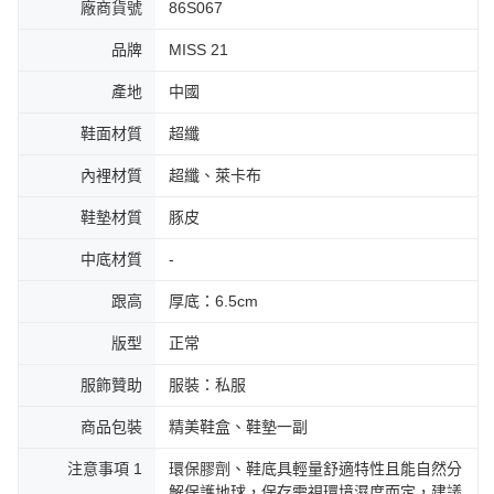
廠商貨號
86S067
品牌
MISS 21
產地
中國
鞋面材質
超纖
內裡材質
超纖、萊卡布
鞋墊材質
豚皮
中底材質
-
跟高
厚底：6.5cm
版型
正常
服飾贊助
服裝：私服
商品包裝
精美鞋盒、鞋墊一副
注意事項 1
環保膠劑、鞋底具輕量舒適特性且能自然分
解保護地球，保存需視環境濕度而定，建議