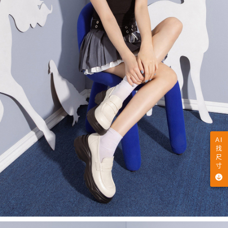
AI
找
尺
寸