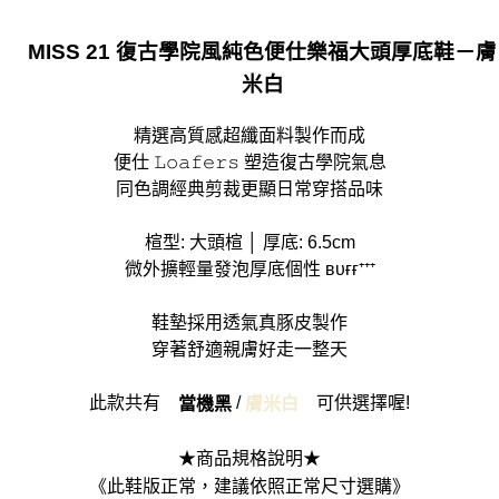
MISS 21 復古學院風純色便仕樂福大頭厚底鞋－膚
米白
精選高質感超纖面料製作而成
便仕 𝙻𝚘𝚊𝚏𝚎𝚛𝚜 塑造復古學院氣息
同色調經典剪裁更顯日常穿搭品味
楦型: 大頭楦 │ 厚底: 6.5cm
微外擴輕量發泡厚底個性 ʙᴜғғ⁺⁺⁺
鞋墊採用透氣真豚皮製作
穿著舒適親膚好走一整天
此款共有
/
可供選擇喔!
當機黑
膚米白
★商品規格說明★
《此鞋版正常，建議依照正常尺寸選購》