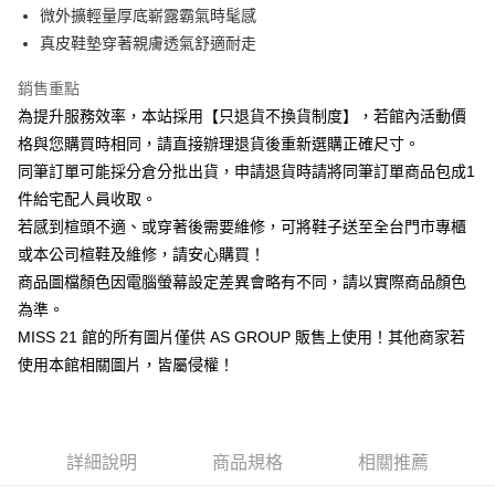
華南商業銀行
彰化商業銀行
臺灣中小企業銀行
台中商業銀行
微外擴輕量厚底嶄露霸氣時髦感
國泰世華商業銀行
兆豐國際商業銀行
Apple Pay
上海商業儲蓄銀行
台北富邦商業銀行
匯豐（台灣）商業銀行
華泰商業銀行
臺灣中小企業銀行
台中商業銀行
真皮鞋墊穿著親膚透氣舒適耐走
國泰世華商業銀行
兆豐國際商業銀行
聯邦商業銀行
遠東國際商業銀行
匯豐（台灣）商業銀行
華泰商業銀行
街口支付
臺灣中小企業銀行
台中商業銀行
元大商業銀行
永豐商業銀行
銷售重點
聯邦商業銀行
遠東國際商業銀行
匯豐（台灣）商業銀行
華泰商業銀行
玉山商業銀行
星展（台灣）商業銀行
悠遊付
元大商業銀行
永豐商業銀行
為提升服務效率，本站採用【只退貨不換貨制度】，若館內活動價
聯邦商業銀行
遠東國際商業銀行
台新國際商業銀行
中國信託商業銀行
玉山商業銀行
星展（台灣）商業銀行
格與您購買時相同，請直接辦理退貨後重新選購正確尺寸。
元大商業銀行
永豐商業銀行
台灣樂天信用卡公司
Google Pay
台新國際商業銀行
中國信託商業銀行
玉山商業銀行
星展（台灣）商業銀行
同筆訂單可能採分倉分批出貨，申請退貨時請將同筆訂單商品包成1
台灣樂天信用卡公司
台新國際商業銀行
中國信託商業銀行
ATM付款
件給宅配人員收取。
台灣樂天信用卡公司
若感到楦頭不適、或穿著後需要維修，可將鞋子送至全台門市專櫃
運送方式
或本公司楦鞋及維修，請安心購買！
宅配
商品圖檔顏色因電腦螢幕設定差異會略有不同，請以實際商品顏色
為準。
免運費
MISS 21 館的所有圖片僅供 AS GROUP 販售上使用！其他商家若
離島宅配
使用本館相關圖片，皆屬侵權！
每筆NT$280
國家/地區配送
查看運費
詳細說明
商品規格
相關推薦