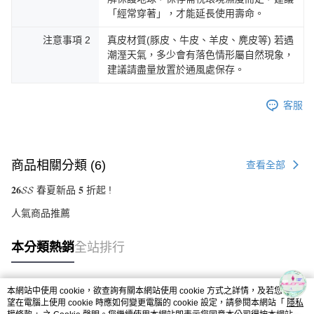
「經常穿著」，才能延長使用壽命。
注意事項 2
真皮材質(豚皮、牛皮、羊皮、麂皮等) 若遇
潮溼天氣，多少會有落色情形屬自然現象，
建議請盡量放置於通風處保存。
客服
商品相關分類 (6)
查看全部
𝟐𝟔𝓢𝓢 春夏新品 𝟓 折起 !
人氣商品推薦
本分類熱銷
全站排行
本網站中使用 cookie，欲查詢有關本網站使用 cookie 方式之詳情，及若您不希
熱門標籤
望在電腦上使用 cookie 時應如何變更電腦的 cookie 設定，請參閱本網站「
隱私