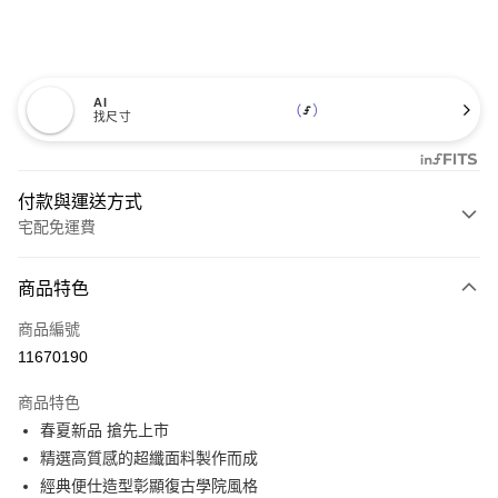
AI
找尺寸
付款與運送方式
宅配免運費
付款方式
商品特色
信用卡一次付款
商品編號
信用卡分期付款
11670190
3 期 0 利率 每期
NT$1,026
21家銀行
商品特色
6 期 0 利率 每期
NT$513
21家銀行
合作金庫商業銀行
第一商業銀行
春夏新品 搶先上市
華南商業銀行
彰化商業銀行
12 期 0 利率 每期
NT$256
21家銀行
合作金庫商業銀行
第一商業銀行
精選高質感的超纖面料製作而成
上海商業儲蓄銀行
台北富邦商業銀行
華南商業銀行
彰化商業銀行
合作金庫商業銀行
第一商業銀行
LINE Pay
國泰世華商業銀行
兆豐國際商業銀行
經典便仕造型彰顯復古學院風格
上海商業儲蓄銀行
台北富邦商業銀行