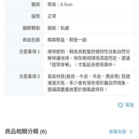
跟高
厚底：6.5cm
版型
正常
服飾贊助
服裝：私服
商品包裝
精美鞋盒、鞋墊一副
注意事項 1
環保膠劑、鞋底具輕量舒適特性且能自然分
解保護地球，保存需視環境濕度而定，建議
「經常穿著」，才能延長使用壽命。
注意事項 2
真皮材質(豚皮、牛皮、羊皮、麂皮等) 若遇
潮溼天氣，多少會有落色情形屬自然現象，
建議請盡量放置於通風處保存。
客服
商品相關分類 (6)
查看全部