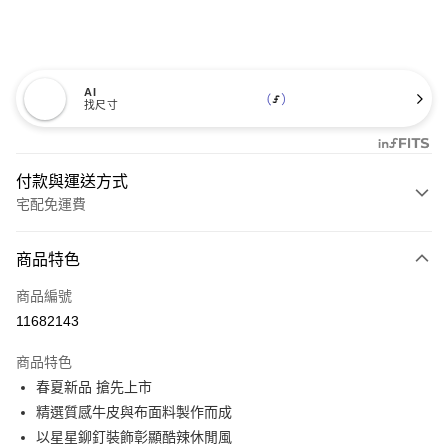
AI
找尺寸
付款與運送方式
宅配免運費
付款方式
商品特色
信用卡一次付款
商品編號
信用卡分期付款
11682143
3 期 0 利率 每期
NT$893
21家銀行
商品特色
6 期 0 利率 每期
NT$446
21家銀行
合作金庫商業銀行
第一商業銀行
春夏新品 搶先上市
華南商業銀行
彰化商業銀行
12 期 0 利率 每期
NT$223
21家銀行
合作金庫商業銀行
第一商業銀行
精選質感牛皮與布面料製作而成
上海商業儲蓄銀行
台北富邦商業銀行
華南商業銀行
彰化商業銀行
合作金庫商業銀行
第一商業銀行
LINE Pay
國泰世華商業銀行
兆豐國際商業銀行
以星星鉚釘裝飾彰顯酷辣休閒風
上海商業儲蓄銀行
台北富邦商業銀行