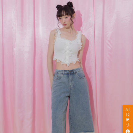
AI
找
尺
寸