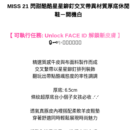
MISS 21 閃甜酷酷星星鉚釘交叉帶異材質厚底休閒
鞋－開機白
【 可執
行任務: Un
lock FACE
ID 解鎖新
皮膚 】
🔒🗝️✨🤦‍♀️🙋‍♀️🤷‍♀️
精選質感牛皮與布面料製作而成
交叉繫帶以星星鉚釘排列裝飾
翻玩出帶點酷颯態度的率性調調
厚底: 6.5cm
條紋超厚底台小個子女孩必收 .ᐟ.ᐟ
透氣真豚皮內裡搭配柔軟羊皮鞋墊
穿著舒適同時輕鬆展現時尚魅力