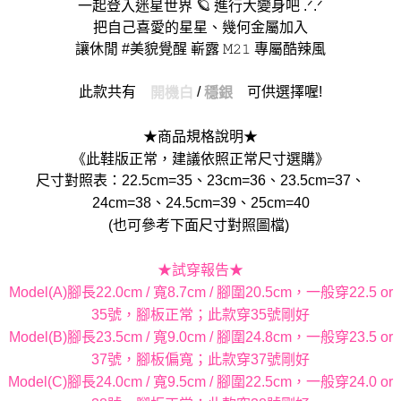
一起登入迷星世界 🪐 進行大變身吧 .ᐟ.ᐟ
把自己喜愛的星星、幾何金屬加入
讓休閒 #美貌覺醒 嶄露 𝙼𝟸𝟷 專屬酷辣風
此款共有
/
可供選擇喔!
開機白
穩銀
★商品規格說明★
《此鞋版正常，建議依照正常尺寸選購》
尺寸對照表：22.5cm=35、23cm=36、23.5cm=37、
24cm=38、24.5cm=39、25cm=40
(也可參考下面尺寸對照圖檔)
★試穿報告★
Model(A)腳長22.0cm / 寬8.7cm / 腳圍20.5cm，一般穿22.5 or
35號，腳板正常；此款穿35號剛好
Model(B)腳長23.5cm / 寬9.0cm / 腳圍24.8cm，一般穿23.5 or
37號，腳板偏寬；此款穿37號剛好
Model(C)腳長24.0cm / 寬9.5cm / 腳圍22.5cm，一般穿24.0 or