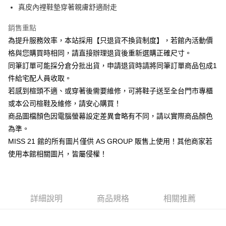
華南商業銀行
彰化商業銀行
臺灣中小企業銀行
台中商業銀行
真皮內裡鞋墊穿著親膚舒適耐走
國泰世華商業銀行
兆豐國際商業銀行
Apple Pay
上海商業儲蓄銀行
台北富邦商業銀行
匯豐（台灣）商業銀行
華泰商業銀行
臺灣中小企業銀行
台中商業銀行
國泰世華商業銀行
兆豐國際商業銀行
聯邦商業銀行
遠東國際商業銀行
銷售重點
匯豐（台灣）商業銀行
華泰商業銀行
街口支付
臺灣中小企業銀行
台中商業銀行
元大商業銀行
永豐商業銀行
為提升服務效率，本站採用【只退貨不換貨制度】，若館內活動價
聯邦商業銀行
遠東國際商業銀行
匯豐（台灣）商業銀行
華泰商業銀行
玉山商業銀行
星展（台灣）商業銀行
悠遊付
元大商業銀行
永豐商業銀行
格與您購買時相同，請直接辦理退貨後重新選購正確尺寸。
聯邦商業銀行
遠東國際商業銀行
台新國際商業銀行
中國信託商業銀行
玉山商業銀行
星展（台灣）商業銀行
同筆訂單可能採分倉分批出貨，申請退貨時請將同筆訂單商品包成1
元大商業銀行
永豐商業銀行
台灣樂天信用卡公司
Google Pay
台新國際商業銀行
中國信託商業銀行
玉山商業銀行
星展（台灣）商業銀行
件給宅配人員收取。
台灣樂天信用卡公司
台新國際商業銀行
中國信託商業銀行
ATM付款
若感到楦頭不適、或穿著後需要維修，可將鞋子送至全台門市專櫃
台灣樂天信用卡公司
或本公司楦鞋及維修，請安心購買！
運送方式
商品圖檔顏色因電腦螢幕設定差異會略有不同，請以實際商品顏色
宅配
為準。
MISS 21 館的所有圖片僅供 AS GROUP 販售上使用！其他商家若
免運費
使用本館相關圖片，皆屬侵權！
離島宅配
每筆NT$280
國家/地區配送
查看運費
詳細說明
商品規格
相關推薦