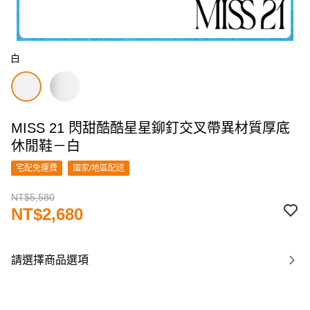
白
MISS 21 閃甜酷酷星星鉚釘交叉帶異材質厚底
休閒鞋－白
宅配免運費
國家/地區配送
NT$5,580
NT$2,680
請選擇商品選項