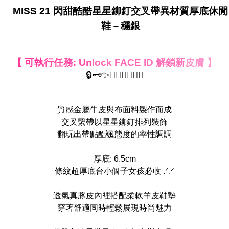
MISS 21 閃甜酷酷星星鉚釘交叉帶異材質厚底休閒
鞋－穩銀
【 可執
行任務: Un
lock FACE
ID 解鎖新
皮膚 】
🔒🗝️✨🤦‍♀️🙋‍♀️🤷‍♀️
質感金屬牛皮與布面料製作而成
交叉繫帶以星星鉚釘排列裝飾
翻玩出帶點酷颯態度的率性調調
厚底: 6.5cm
條紋超厚底台小個子女孩必收 .ᐟ.ᐟ
透氣真豚皮內裡搭配柔軟羊皮鞋墊
穿著舒適同時輕鬆展現時尚魅力