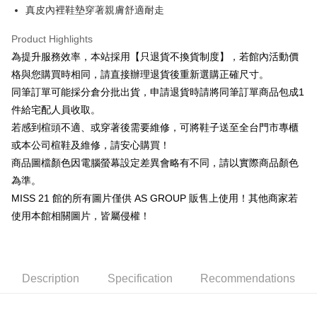
Cathay United Bank
Mega International Commercial
Savings Bank
真皮內裡鞋墊穿著親膚舒適耐走
Apple Pay
The Shanghai Commercial &
Taipei Fubon Commercial Bank
Bank
Cathay United Bank
Mega International Commercial
Savings Bank
Taiwan Business Bank
Taichung Commercial Bank
Product Highlights
Bank
JKOPAY
Cathay United Bank
Mega International Commercial
HSBC Bank (Taiwan) Limited
Hwatai Bank
Taiwan Business Bank
Taichung Commercial Bank
為提升服務效率，本站採用【只退貨不換貨制度】，若館內活動價
Bank
Union Bank of Taiwan
Far Eastern International Bank
Easy Wallet
HSBC Bank (Taiwan) Limited
Hwatai Bank
格與您購買時相同，請直接辦理退貨後重新選購正確尺寸。
Taiwan Business Bank
Taichung Commercial Bank
Yuanta Commercial Bank
Bank SinoPac
Union Bank of Taiwan
Far Eastern International Bank
HSBC Bank (Taiwan) Limited
Hwatai Bank
同筆訂單可能採分倉分批出貨，申請退貨時請將同筆訂單商品包成1
E.SUN Commercial Bank
DBS Bank
Google Pay
Yuanta Commercial Bank
Bank SinoPac
Union Bank of Taiwan
Far Eastern International Bank
Taishin International Bank
CTBC Bank
件給宅配人員收取。
E.SUN Commercial Bank
DBS Bank
Yuanta Commercial Bank
Bank SinoPac
ATM Transfer
Taiwan Rakuten Card, Inc.
若感到楦頭不適、或穿著後需要維修，可將鞋子送至全台門市專櫃
Taishin International Bank
CTBC Bank
E.SUN Commercial Bank
DBS Bank
Taiwan Rakuten Card, Inc.
或本公司楦鞋及維修，請安心購買！
Taishin International Bank
CTBC Bank
Shipping Method
商品圖檔顏色因電腦螢幕設定差異會略有不同，請以實際商品顏色
Taiwan Rakuten Card, Inc.
宅配
為準。
Free shipping
MISS 21 館的所有圖片僅供 AS GROUP 販售上使用！其他商家若
使用本館相關圖片，皆屬侵權！
離島宅配
NT$280/order
國家/地區配送
Shipping Rates
Description
Specification
Recommendations