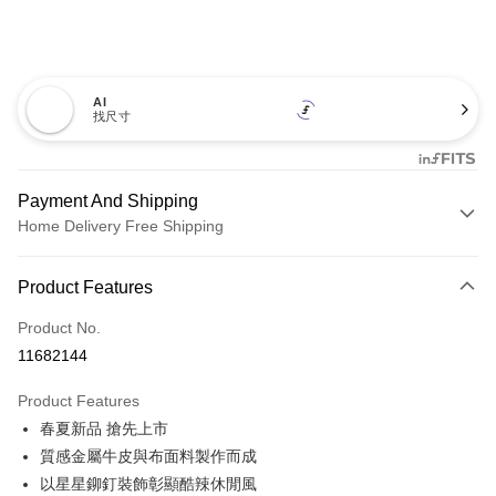
AI
找尺寸
Payment And Shipping
Home Delivery Free Shipping
Payment Method
Product Features
Credit Card (Full Payment)
Product No.
Credit Card Installments
11682144
0% for 3 months
NT$893
/month
21 Banks
Product Features
0% for 6 months
NT$446
/month
21 Banks
Taiwan Cooperative Bank
First Commercial Bank
春夏新品 搶先上市
Hua Nan Commercial Bank
Chang Hwa Commercial Bank
0% for 12 months
NT$223
/month
21 Banks
Taiwan Cooperative Bank
First Commercial Bank
The Shanghai Commercial &
Taipei Fubon Commercial Bank
質感金屬牛皮與布面料製作而成
Hua Nan Commercial Bank
Chang Hwa Commercial Bank
Taiwan Cooperative Bank
First Commercial Bank
LINE Pay
Savings Bank
以星星鉚釘裝飾彰顯酷辣休閒風
The Shanghai Commercial &
Taipei Fubon Commercial Bank
Hua Nan Commercial Bank
Chang Hwa Commercial Bank