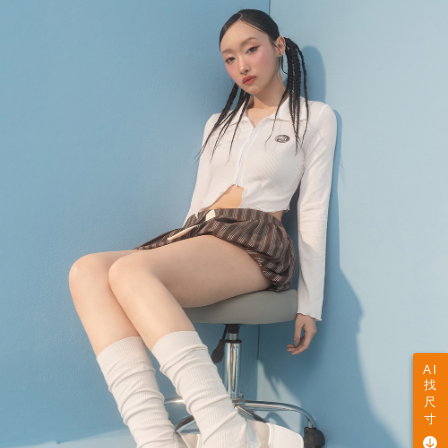
AI
找
尺
寸