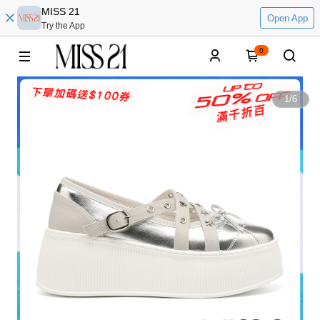
MISS 21
Open App
Try the App
0
1
/
6