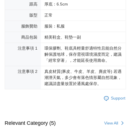
跟高
厚底：6.5cm
版型
正常
服飾贊助
服裝：私服
商品包裝
精美鞋盒、鞋墊一副
注意事項 1
環保膠劑、鞋底具輕量舒適特性且能自然分
解保護地球，保存需視環境濕度而定，建議
「經常穿著」，才能延長使用壽命。
注意事項 2
真皮材質(豚皮、牛皮、羊皮、麂皮等) 若遇
潮溼天氣，多少會有落色情形屬自然現象，
建議請盡量放置於通風處保存。
Support
Relevant Category (5)
View All