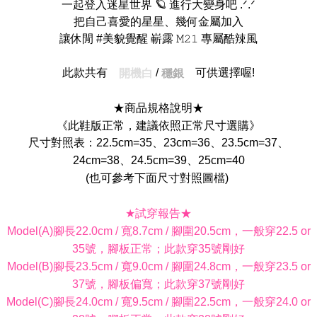
一起登入迷星世界 🪐 進行大變身吧 .ᐟ.ᐟ
把自己喜愛的星星、幾何金屬加入
讓休閒 #美貌覺醒 嶄露 𝙼𝟸𝟷 專屬酷辣風
此款共有
/
可供選擇喔!
開機白
穩銀
★商品規格說明★
《此鞋版正常，建議依照正常尺寸選購》
尺寸對照表：22.5cm=35、23cm=36、23.5cm=37、
24cm=38、24.5cm=39、25cm=40
(也可參考下面尺寸對照圖檔)
★試穿報告★
Model(A)腳長22.0cm / 寬8.7cm / 腳圍20.5cm，一般穿22.5 or
35號，腳板正常；此款穿35號剛好
Model(B)腳長23.5cm / 寬9.0cm / 腳圍24.8cm，一般穿23.5 or
37號，腳板偏寬；此款穿37號剛好
Model(C)腳長24.0cm / 寬9.5cm / 腳圍22.5cm，一般穿24.0 or