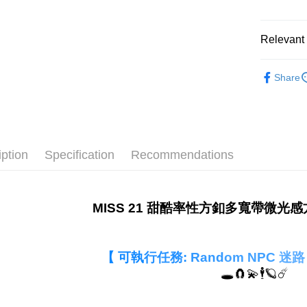
宅配
Free shipp
Relevant 
離島宅配
NT$280/or
𝟐𝟔𝓢𝓢 
Share
顏色快速
國家/地區
款式快速
款式快速
iption
Specification
Recommendations
全站商品
跟高快速
𝐌𝐔𝐒𝐓 
MISS 21 甜酷率性方釦多寬帶微
𝐄𝐃𝐈𝐓
【 可執
行任務:
Rand
om NPC
迷路
🕳️🧲💫🕴️🪐☄️