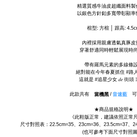
精選質感牛油皮超纖面料製
以銀色方針釦多寬帶彰顯率
楦型: 方楦 │ 跟高: 4.5
內裡採用親膚透氣真豚皮
穿著舒適同時輕鬆展現時
帶有羅馬元素的多線條
絕對能在今年春夏抓住 #路人粉 
這就是 #追星少女 𝑑𝑒 街頭 𝙻
此款共有
/
可
當機黑
音速藍
★商品規格說明★
《此鞋版正常，建議依照正常
尺寸對照表：22.5cm=35、23cm=36、23.5cm=37、24
(也可參考下面尺寸對照圖