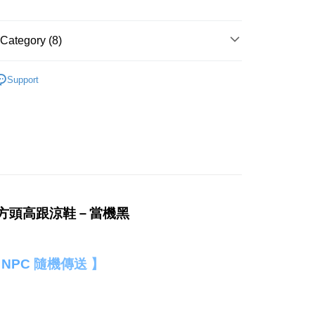
ing
Category (8)
der
春夏新品 𝟓 折起 !
Support
搜尋
黑色系
配送
Shipping Rates
搜尋
跟鞋
搜尋
涼鞋 、拖鞋
搜尋
高跟
𝐇𝐀𝐕𝐄：熱搜穿搭
𝐀𝐥𝐥 𝐁𝐥𝐚𝐜𝐤-暗黑少女
光感方頭高跟涼鞋－當機黑
：主題系列
ℛ𝒶𝓃𝒹𝑜𝓂 迷路 𝒩𝒫𝒞 隨機傳送🧲
 NPC
隨機傳送 】