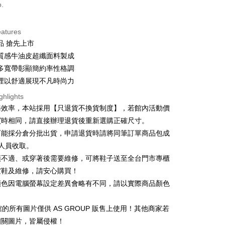
d (Full Payment)
o.
d Installments
eatures
 3 months
NT$860
/month
21 Banks
品 搶先上市
 6 months
NT$430
/month
21 Banks
Cooperative Bank
First Commercial Bank
質感牛油皮超纖面料製成
n Commercial Bank
Chang Hwa Commercial Bank
 12 months
NT$215
/month
21 Banks
Cooperative Bank
First Commercial Bank
多寬帶彰顯簡約率性格調
anghai Commercial &
Taipei Fubon Commercial Bank
n Commercial Bank
Chang Hwa Commercial Bank
裡以舒適展現不凡時尚力
Cooperative Bank
First Commercial Bank
s Bank
anghai Commercial &
Taipei Fubon Commercial Bank
n Commercial Bank
Chang Hwa Commercial Bank
United Bank
Mega International Commercial
ghlights
s Bank
anghai Commercial &
Taipei Fubon Commercial Bank
Bank
務效率，本站採用【只退貨不換貨制度】，若館內活動價
United Bank
Mega International Commercial
s Bank
Business Bank
Taichung Commercial Bank
Bank
買時相同，請直接辦理退貨後重新選購正確尺寸。
United Bank
Mega International Commercial
nk (Taiwan) Limited
Hwatai Bank
Business Bank
Taichung Commercial Bank
可能採分倉分批出貨，申請退貨時請將同筆訂單商品包成
Bank
ank of Taiwan
Far Eastern International Bank
t
nk (Taiwan) Limited
Hwatai Bank
Business Bank
Taichung Commercial Bank
人員收取。
 Commercial Bank
Bank SinoPac
ank of Taiwan
Far Eastern International Bank
nk (Taiwan) Limited
Hwatai Bank
Commercial Bank
DBS Bank
y
頭不適、或穿著後需要維修，可將鞋子送至全台門市專櫃
 Commercial Bank
Bank SinoPac
ank of Taiwan
Far Eastern International Bank
International Bank
CTBC Bank
楦鞋及維修，請安心購買！
Commercial Bank
DBS Bank
 Commercial Bank
Bank SinoPac
fer
Rakuten Card, Inc.
International Bank
CTBC Bank
顏色因電腦螢幕設定差異會略有不同，請以實際商品顏色
Commercial Bank
DBS Bank
Rakuten Card, Inc.
International Bank
CTBC Bank
 Method
Rakuten Card, Inc.
1 館的所有圖片僅供 AS GROUP 販售上使用！其他商家若
相關圖片，皆屬侵權！