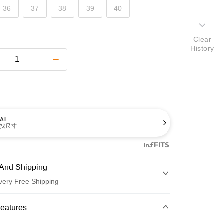
36
37
38
39
40
Clear
History
AI
找尺寸
And Shipping
very Free Shipping
 Method
Features