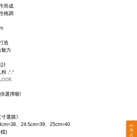
作而成
性格調
cm
打造
尚魅力
設計
.ᐟ.ᐟ
𝙾𝙺
供選擇喔!
尺寸選購》
cm=38、24.5cm=39、25cm=40
AI
找
檔)
尺