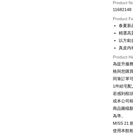
Credit Car
Product N
11682148
Credit Car
Product F
0% for
春夏新
0% for
Taiwan 
精選高
Hua Na
0% for
Taiwan 
以方釦
The Sh
Hua Na
真皮內
Taiwan 
LINE Pay
Saving
The Sh
Hua Na
Cathay 
Product Hi
Saving
Apple Pay
The Sh
為提升服
Cathay 
Saving
Taiwan 
格與您購
JKOPAY
Cathay 
HSBC Ba
Taiwan 
同筆訂單
Union B
Easy Walle
HSBC Ba
Taiwan 
1件給宅配
Yuanta
Union B
HSBC Ba
E.SUN 
Google Pa
若感到楦
Yuanta
Union B
Taishin 
或本公司
E.SUN 
Yuanta
ATM Trans
Taiwan 
Taishin 
商品圖檔
E.SUN 
Taiwan 
為準。
Taishin 
Shipping
Taiwan 
MISS 2
使用本館