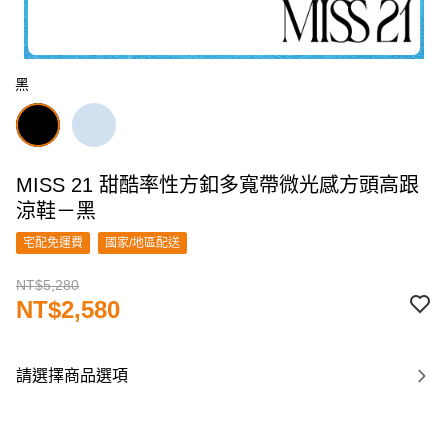
黑
MISS 21 甜酷率性方釦多寬帶微光感方頭高跟
涼鞋－黑
宅配免運費
國家/地區配送
NT$5,280
NT$2,580
請選擇商品選項