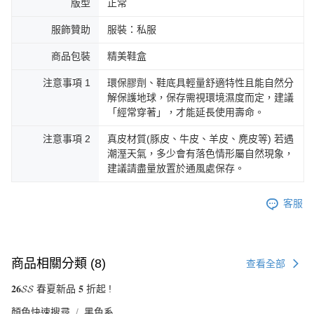
版型
正常
服飾贊助
服裝：私服
商品包裝
精美鞋盒
注意事項 1
環保膠劑、鞋底具輕量舒適特性且能自然分
解保護地球，保存需視環境濕度而定，建議
「經常穿著」，才能延長使用壽命。
注意事項 2
真皮材質(豚皮、牛皮、羊皮、麂皮等) 若遇
潮溼天氣，多少會有落色情形屬自然現象，
建議請盡量放置於通風處保存。
客服
商品相關分類 (8)
查看全部
𝟐𝟔𝓢𝓢 春夏新品 𝟓 折起 !
顏色快速搜尋
黑色系