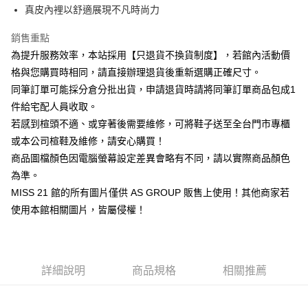
華南商業銀行
彰化商業銀行
臺灣中小企業銀行
台中商業銀行
真皮內裡以舒適展現不凡時尚力
國泰世華商業銀行
兆豐國際商業銀行
Apple Pay
上海商業儲蓄銀行
台北富邦商業銀行
匯豐（台灣）商業銀行
華泰商業銀行
臺灣中小企業銀行
台中商業銀行
國泰世華商業銀行
兆豐國際商業銀行
聯邦商業銀行
遠東國際商業銀行
銷售重點
匯豐（台灣）商業銀行
華泰商業銀行
街口支付
臺灣中小企業銀行
台中商業銀行
元大商業銀行
永豐商業銀行
為提升服務效率，本站採用【只退貨不換貨制度】，若館內活動價
聯邦商業銀行
遠東國際商業銀行
匯豐（台灣）商業銀行
華泰商業銀行
玉山商業銀行
星展（台灣）商業銀行
悠遊付
元大商業銀行
永豐商業銀行
格與您購買時相同，請直接辦理退貨後重新選購正確尺寸。
聯邦商業銀行
遠東國際商業銀行
台新國際商業銀行
中國信託商業銀行
玉山商業銀行
星展（台灣）商業銀行
同筆訂單可能採分倉分批出貨，申請退貨時請將同筆訂單商品包成1
元大商業銀行
永豐商業銀行
台灣樂天信用卡公司
Google Pay
台新國際商業銀行
中國信託商業銀行
玉山商業銀行
星展（台灣）商業銀行
件給宅配人員收取。
台灣樂天信用卡公司
台新國際商業銀行
中國信託商業銀行
ATM付款
若感到楦頭不適、或穿著後需要維修，可將鞋子送至全台門市專櫃
台灣樂天信用卡公司
或本公司楦鞋及維修，請安心購買！
運送方式
商品圖檔顏色因電腦螢幕設定差異會略有不同，請以實際商品顏色
宅配
為準。
MISS 21 館的所有圖片僅供 AS GROUP 販售上使用！其他商家若
免運費
使用本館相關圖片，皆屬侵權！
離島宅配
每筆NT$280
國家/地區配送
查看運費
詳細說明
商品規格
相關推薦