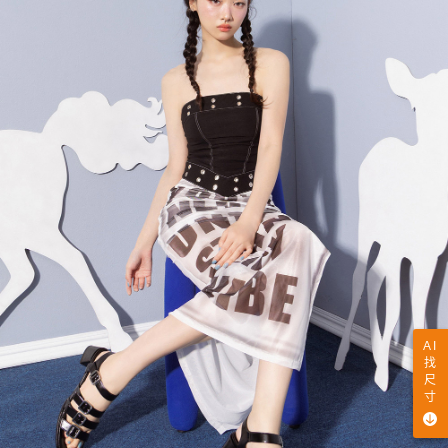
AI
找
尺
寸