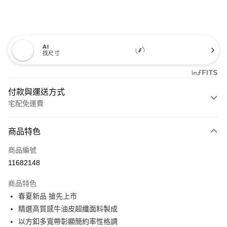
AI
找尺寸
付款與運送方式
宅配免運費
付款方式
商品特色
信用卡一次付款
商品編號
信用卡分期付款
11682148
3 期 0 利率 每期
NT$860
21家銀行
商品特色
6 期 0 利率 每期
NT$430
21家銀行
合作金庫商業銀行
第一商業銀行
春夏新品 搶先上市
華南商業銀行
彰化商業銀行
12 期 0 利率 每期
NT$215
21家銀行
合作金庫商業銀行
第一商業銀行
精選高質感牛油皮超纖面料製成
上海商業儲蓄銀行
台北富邦商業銀行
華南商業銀行
彰化商業銀行
合作金庫商業銀行
第一商業銀行
LINE Pay
國泰世華商業銀行
兆豐國際商業銀行
以方釦多寬帶彰顯簡約率性格調
上海商業儲蓄銀行
台北富邦商業銀行