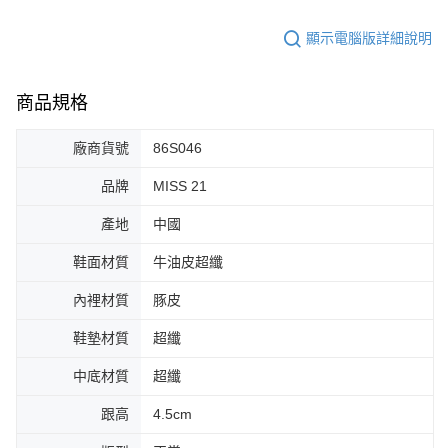
顯示電腦版詳細說明
商品規格
廠商貨號
86S046
品牌
MISS 21
產地
中國
鞋面材質
牛油皮超纖
內裡材質
豚皮
鞋墊材質
超纖
中底材質
超纖
跟高
4.5cm