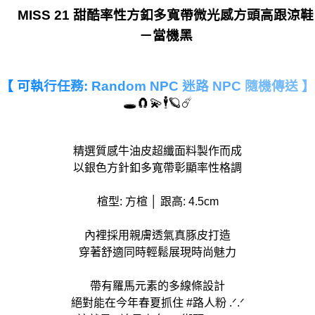
MISS 21 甜酷率性方釦多寬帶微光感方頭高跟涼鞋
－當機黑
【 可執
行任務:
Rand
om NPC
迷路 NPC
隨機傳送 】
🕳️🧲💫🕴️🪐☄️
精選質感牛油皮超纖面料製作而成
以銀色方針釦多寬帶彰顯率性格調
楦型: 方楦 │ 跟高: 4.5cm
內裡採用親膚透氣真豚皮打造
穿著舒適同時輕鬆展現時尚魅力
帶有羅馬元素的多線條設計
絕對能在今年春夏抓住 #路人粉 .ᐟ.ᐟ