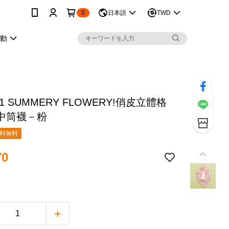
0
日本語
TWD
活動
 21 SUMMERY FLOWERY!俏皮立體格
中筒襪－粉
料無料
70