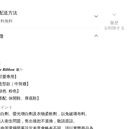
配送方法
送料無料
履歴
を削除する
方法
徴
カード1回払い
トカード分割払い
徴
い、金利0、毎回
NT$156
21行の銀行
 𝑹𝒊𝒃𝒃𝒐𝒏 🎀✨
い、金利0、毎回
NT$78
21行の銀行
庫商業銀行
第一商業銀行
可愛專用】
業銀行
彰化商業銀行
払い、金利0、毎回
NT$39
21行の銀行
庫商業銀行
第一商業銀行
造型款｜中筒襪】
業儲蓄銀行
台北富邦商業銀行
業銀行
彰化商業銀行
顏色: 粉色】
庫商業銀行
第一商業銀行
華商業銀行
兆豐國際商業銀行
業儲蓄銀行
台北富邦商業銀行
業銀行
彰化商業銀行
搭配: 休閒鞋、厚底鞋】
小企業銀行
台中商業銀行
華商業銀行
兆豐國際商業銀行
業儲蓄銀行
台北富邦商業銀行
(台湾)商業銀行
華泰商業銀行
ポイント
小企業銀行
台中商業銀行
華商業銀行
兆豐國際商業銀行
業銀行
遠東国際商業銀行
漂白劑、螢光增白劑及衣物柔軟劑，以免破壞布料。
(台湾)商業銀行
華泰商業銀行
小企業銀行
台中商業銀行
業銀行
永豐商業銀行
業銀行
遠東国際商業銀行
個人衛生問題，售出後恕不退換，敬請原諒。
(台湾)商業銀行
華泰商業銀行
業銀行
星展(台湾)商業銀行
t
業銀行
永豐商業銀行
顏色因電腦螢幕設定差異會略有不同，請以實際商品為
業銀行
遠東国際商業銀行