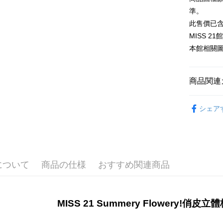
台新國
玉山商
元大商
準。
台湾楽
Google Pa
台新國
玉山商
此售價已
台湾楽
台新國
ATM払い
MISS 
台湾楽
本館相關
配送方法
宅配
商品関連
送料無料
𝐌𝟐𝟏-𝐒𝐞
シェア
について
商品の仕様
おすすめ関連商品
MISS 21 Summery Flowery!