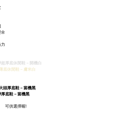
它
襪
🌼
尚力
綁帶超厚底休閒鞋－開機白
綁帶薄底休閒鞋－膚米白
莉珍大頭厚底鞋－當機黑
綁帶厚底鞋－當機黑
可供選擇喔!
藍