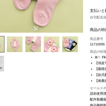
支払いと
自宅配送
お支払い
商品の特
クレジット
商品番号
11710095
クレジッ
商品の特
3回払
🎀✨ 𝑻𝒉
6回払
合作金
【俏皮
華南商
12回
合作金
【吸睛
上海商
華南商
【款式
合作金
LINE Pay
国泰世
上海商
華南商
【推薦
台湾中
国泰世
Apple Pay
上海商
HSBC
セールス
台湾中
国泰世
聯邦商
請勿使用
HSBC
JKOPAY
台湾中
元大商
聯邦商
配件類屬
HSBC
玉山商
Easy Walle
元大商
商品圖檔
聯邦商