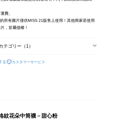
際商業銀行
中国信託商業銀行
業銀行
星展(台湾)商業銀行
業銀行
永豐商業銀行
天クレジットカード会社
y
際商業銀行
中国信託商業銀行
業銀行
星展(台湾)商業銀行
含運費。
天クレジットカード会社
際商業銀行
中国信託商業銀行
21館的所有圖片僅供MISS 21販售上使用！其他商家若使用
天クレジットカード会社
圖片，皆屬侵權！
カテゴリー（1）
𝐞𝐜𝐭 : 襪子配件類
する
カスタマーサービス
俏皮立體格紋花朵中筒襪－甜心粉