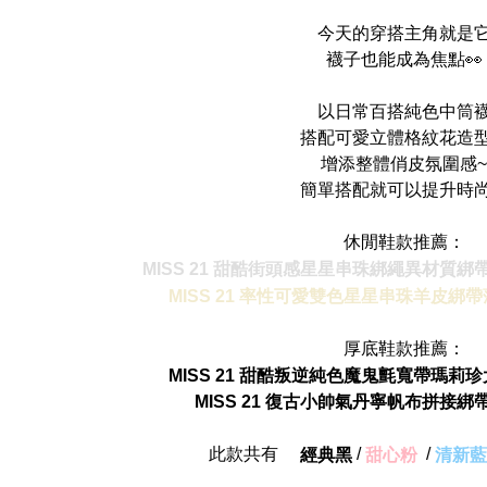
今天的穿搭主角就是
襪子也能成為焦點👀
以日常百搭純色中筒
搭配可愛立體格紋花造型
增添整體俏皮氛圍感~
簡單搭配就可以提升時
休閒鞋款推薦：
MISS 21 甜酷街頭感星星串珠綁繩異材質
MISS 21 率性可愛雙色星星串珠羊皮
厚底鞋款推薦：
MISS 21 甜酷叛逆純色魔鬼氈寬帶瑪
MISS 21 復古小帥氣丹寧帆布拼接
此款共有
/
/
經典黑
甜心粉
清新