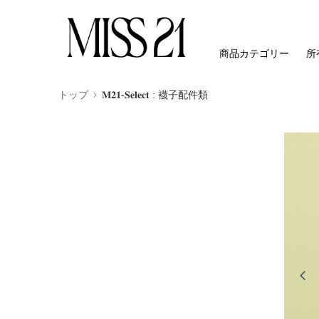
商品カテゴリー
所
トップ
𝐌𝟐𝟏-𝐒𝐞𝐥𝐞𝐜𝐭 : 襪子配件類