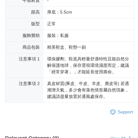
中底材質
-
跟高
厚底：5.5cm
版型
正常
服飾贊助
服裝：私服
商品包裝
精美鞋盒、鞋墊一副
注意事項 1
環保膠劑、鞋底具輕量舒適特性且能自然分
解保護地球，保存需視環境濕度而定，建議
「經常穿著」，才能延長使用壽命。
注意事項 2
真皮材質(豚皮、牛皮、羊皮、麂皮等) 若遇
潮溼天氣，多少會有落色情形屬自然現象，
建議請盡量放置於通風處保存。
Support