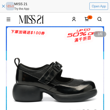
MISS 21
Open App
Try the App
0
1
/
6