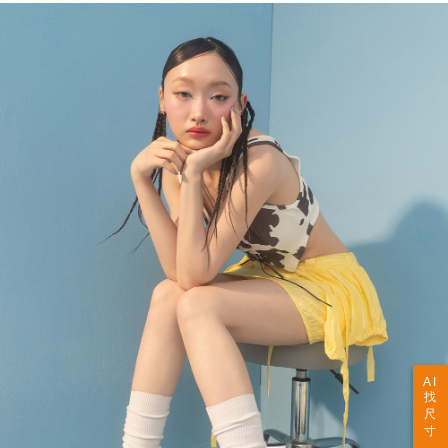
AI
找
尺
寸