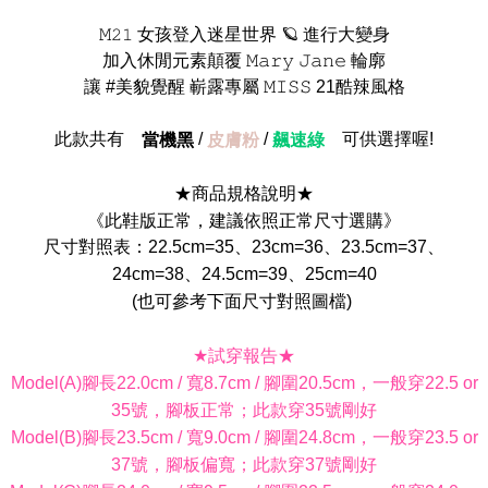
𝙼𝟸𝟷 女孩登入迷星世界 🪐 進行大變身
加入休閒元素顛覆 𝙼𝚊𝚛𝚢 𝙹𝚊𝚗𝚎 輪廓
讓 #美貌覺醒 嶄露專屬 𝙼𝙸𝚂𝚂 21酷辣風格
此款共有
/
/
可供選擇喔!
當機黑
皮膚粉
飆速綠
★商品規格說明★
《此鞋版正常，建議依照正常尺寸選購》
尺寸對照表：22.5cm=35、23cm=36、23.5cm=37、
24cm=38、24.5cm=39、25cm=40
(也可參考下面尺寸對照圖檔)
★試穿報告★
Model(A)腳長22.0cm / 寬8.7cm / 腳圍20.5cm，一般穿22.5 or
35號，腳板正常；此款穿35號剛好
Model(B)腳長23.5cm / 寬9.0cm / 腳圍24.8cm，一般穿23.5 or
37號，腳板偏寬；此款穿37號剛好