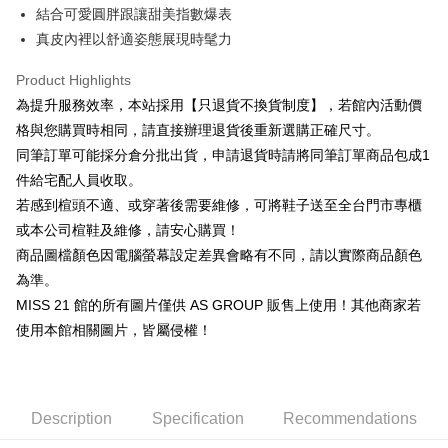
Cathay United Bank
Mega International Commercial
Savings Bank
結合可愛圓胖跟讓甜美指數爆表
Apple Pay
The Shanghai Commercial &
Taipei Fubon Commercial Bank
Bank
Cathay United Bank
Mega International Commercial
真皮內裡以舒適姿態展現時髦力
Savings Bank
Taiwan Business Bank
Taichung Commercial Bank
Bank
JKOPAY
Cathay United Bank
Mega International Commercial
HSBC Bank (Taiwan) Limited
Hwatai Bank
Taiwan Business Bank
Taichung Commercial Bank
Product Highlights
Bank
Union Bank of Taiwan
Far Eastern International Bank
Easy Wallet
HSBC Bank (Taiwan) Limited
Hwatai Bank
為提升服務效率，本站採用【只退貨不換貨制度】，若館內活動價
Taiwan Business Bank
Taichung Commercial Bank
Yuanta Commercial Bank
Bank SinoPac
Union Bank of Taiwan
Far Eastern International Bank
HSBC Bank (Taiwan) Limited
Hwatai Bank
格與您購買時相同，請直接辦理退貨後重新選購正確尺寸。
E.SUN Commercial Bank
DBS Bank
Google Pay
Yuanta Commercial Bank
Bank SinoPac
Union Bank of Taiwan
Far Eastern International Bank
Taishin International Bank
CTBC Bank
同筆訂單可能採分倉分批出貨，申請退貨時請將同筆訂單商品包成1
E.SUN Commercial Bank
DBS Bank
Yuanta Commercial Bank
Bank SinoPac
ATM Transfer
Taiwan Rakuten Card, Inc.
件給宅配人員收取。
Taishin International Bank
CTBC Bank
E.SUN Commercial Bank
DBS Bank
Taiwan Rakuten Card, Inc.
若感到楦頭不適、或穿著後需要維修，可將鞋子送至全台門市專櫃
Taishin International Bank
CTBC Bank
Shipping Method
或本公司楦鞋及維修，請安心購買！
Taiwan Rakuten Card, Inc.
宅配
商品圖檔顏色因電腦螢幕設定差異會略有不同，請以實際商品顏色
Free shipping
為準。
MISS 21 館的所有圖片僅供 AS GROUP 販售上使用！其他商家若
離島宅配
使用本館相關圖片，皆屬侵權！
NT$280/order
國家/地區配送
Shipping Rates
Description
Specification
Recommendations