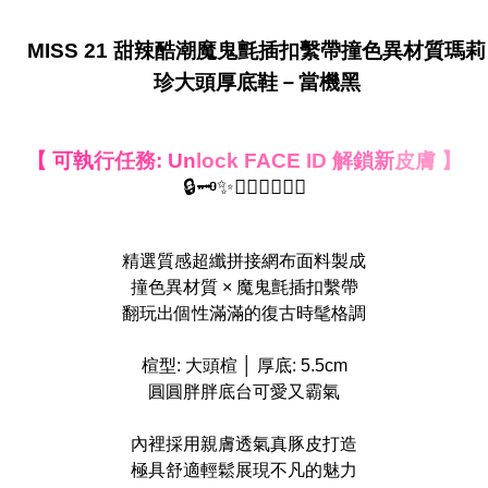
MISS 21 甜辣酷潮魔鬼氈插扣繫帶撞色異材質瑪莉
珍大頭厚底鞋－當機黑
【 可執
行任務: Un
lock FACE
ID 解鎖新
皮膚 】
🔒🗝️✨🤦‍♀️🙋‍♀️🤷‍♀️
精選質感超纖拼接網布面料製成
撞色異材質 × 魔鬼氈插扣繫帶
翻玩出個性滿滿的復古時髦格調
楦型: 大頭楦 │ 厚底: 5.5cm
圓圓胖胖底台可愛又霸氣
內裡採用親膚透氣真豚皮打造
極具舒適輕鬆展現不凡的魅力