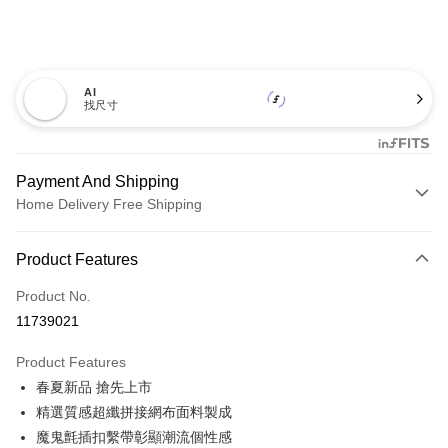
AI
找尺寸
Payment And Shipping
Home Delivery Free Shipping
Payment Method
Product Features
Credit Card (Full Payment)
Product No.
Credit Card Installments
11739021
0% for 3 months
NT$893
/month
21 Banks
Product Features
0% for 6 months
NT$446
/month
21 Banks
Taiwan Cooperative Bank
First Commercial Bank
春夏新品 搶先上市
Hua Nan Commercial Bank
Chang Hwa Commercial Bank
0% for 12 months
NT$223
/month
21 Banks
Taiwan Cooperative Bank
First Commercial Bank
The Shanghai Commercial &
Taipei Fubon Commercial Bank
精選質感超纖拼接網布面料製成
Hua Nan Commercial Bank
Chang Hwa Commercial Bank
Taiwan Cooperative Bank
First Commercial Bank
LINE Pay
Savings Bank
魔鬼氈插扣繫帶彰顯潮流個性感
The Shanghai Commercial &
Taipei Fubon Commercial Bank
Hua Nan Commercial Bank
Chang Hwa Commercial Bank