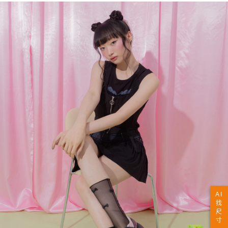
AI
找
尺
寸