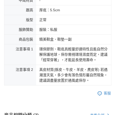
中底材質
-
跟高
厚底：5.5cm
版型
正常
服飾贊助
服裝：私服
商品包裝
精美鞋盒、鞋墊一副
注意事項 1
環保膠劑、鞋底具輕量舒適特性且能自然分
解保護地球，保存需視環境濕度而定，建議
「經常穿著」，才能延長使用壽命。
注意事項 2
真皮材質(豚皮、牛皮、羊皮、麂皮等) 若遇
潮溼天氣，多少會有落色情形屬自然現象，
建議請盡量放置於通風處保存。
客服