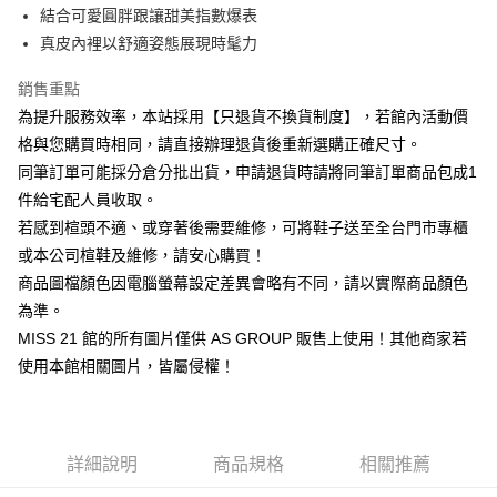
華南商業銀行
彰化商業銀行
臺灣中小企業銀行
台中商業銀行
結合可愛圓胖跟讓甜美指數爆表
國泰世華商業銀行
兆豐國際商業銀行
Apple Pay
上海商業儲蓄銀行
台北富邦商業銀行
匯豐（台灣）商業銀行
華泰商業銀行
臺灣中小企業銀行
台中商業銀行
真皮內裡以舒適姿態展現時髦力
國泰世華商業銀行
兆豐國際商業銀行
聯邦商業銀行
遠東國際商業銀行
匯豐（台灣）商業銀行
華泰商業銀行
街口支付
臺灣中小企業銀行
台中商業銀行
元大商業銀行
永豐商業銀行
銷售重點
聯邦商業銀行
遠東國際商業銀行
匯豐（台灣）商業銀行
華泰商業銀行
玉山商業銀行
星展（台灣）商業銀行
悠遊付
元大商業銀行
永豐商業銀行
為提升服務效率，本站採用【只退貨不換貨制度】，若館內活動價
聯邦商業銀行
遠東國際商業銀行
台新國際商業銀行
中國信託商業銀行
玉山商業銀行
星展（台灣）商業銀行
格與您購買時相同，請直接辦理退貨後重新選購正確尺寸。
元大商業銀行
永豐商業銀行
台灣樂天信用卡公司
Google Pay
台新國際商業銀行
中國信託商業銀行
玉山商業銀行
星展（台灣）商業銀行
同筆訂單可能採分倉分批出貨，申請退貨時請將同筆訂單商品包成1
台灣樂天信用卡公司
台新國際商業銀行
中國信託商業銀行
ATM付款
件給宅配人員收取。
台灣樂天信用卡公司
若感到楦頭不適、或穿著後需要維修，可將鞋子送至全台門市專櫃
運送方式
或本公司楦鞋及維修，請安心購買！
宅配
商品圖檔顏色因電腦螢幕設定差異會略有不同，請以實際商品顏色
為準。
免運費
MISS 21 館的所有圖片僅供 AS GROUP 販售上使用！其他商家若
離島宅配
使用本館相關圖片，皆屬侵權！
每筆NT$280
國家/地區配送
查看運費
詳細說明
商品規格
相關推薦