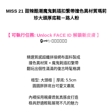
MISS 21 甜辣酷潮魔鬼氈插扣繫帶撞色異材質瑪莉
珍大頭厚底鞋－路人粉
【 可執
行任務: Un
lock FACE
ID 解鎖新
皮膚 】
🔒🗝️✨🤦‍♀️🙋‍♀️🤷‍♀️
精選質感超纖拼接網布面料製成
撞色異材質 × 魔鬼氈插扣繫帶
翻玩出個性滿滿的復古時髦格調
楦型: 大頭楦 │ 厚底: 5.5cm
圓圓胖胖底台可愛又霸氣
內裡採用親膚透氣真豚皮打造
極具舒適輕鬆展現不凡的魅力