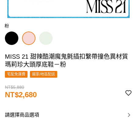
粉
MISS 21 甜辣酷潮魔鬼氈插扣繫帶撞色異材質
瑪莉珍大頭厚底鞋－粉
宅配免運費
國家/地區配送
NT$5,880
NT$2,680
請選擇商品選項