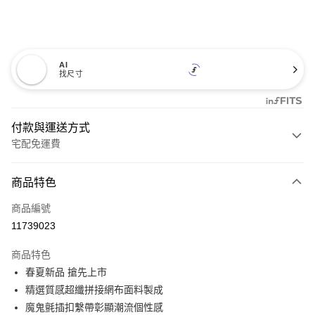
AI
找尺寸
付款與運送方式
宅配免運費
付款方式
商品特色
信用卡一次付款
商品編號
信用卡分期付款
11739023
3 期 0 利率 每期
NT$893
21家銀行
商品特色
6 期 0 利率 每期
NT$446
21家銀行
合作金庫商業銀行
第一商業銀行
春夏新品 搶先上市
華南商業銀行
彰化商業銀行
12 期 0 利率 每期
NT$223
21家銀行
合作金庫商業銀行
第一商業銀行
精選質感超纖拼接網布面料製成
上海商業儲蓄銀行
台北富邦商業銀行
華南商業銀行
彰化商業銀行
合作金庫商業銀行
第一商業銀行
LINE Pay
國泰世華商業銀行
兆豐國際商業銀行
魔鬼氈插扣繫帶彰顯潮流個性感
上海商業儲蓄銀行
台北富邦商業銀行