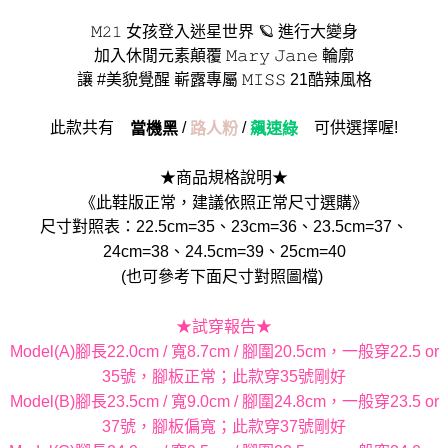
𝙼𝟸𝟷 女孩登入迷星世界 🪐 進行大變身
加入休閒元素顛覆 𝙼𝚊𝚛𝚢 𝙹𝚊𝚗𝚎 輪廓
讓 #美貌覺醒 嶄露專屬 𝙼𝙸𝚂𝚂 21酷辣風格
此款共有
/
/
可供選擇喔!
當機黑
路人粉
飆速綠
★商品規格說明★
《此鞋版正常，建議依照正常尺寸選購》
尺寸對照表：22.5cm=35、23cm=36、23.5cm=37、
24cm=38、24.5cm=39、25cm=40
(也可參考下面尺寸對照圖檔)
★試穿報告★
Model(A)腳長22.0cm / 寬8.7cm / 腳圍20.5cm，一般穿22.5 or
35號，腳板正常；此款穿35號剛好
Model(B)腳長23.5cm / 寬9.0cm / 腳圍24.8cm，一般穿23.5 or
37號，腳板偏寬；此款穿37號剛好