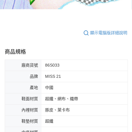
顯示電腦版詳細說明
商品規格
廠商貨號
86S033
品牌
MISS 21
產地
中國
鞋面材質
超纖、網布、織帶
內裡材質
豚皮、萊卡布
鞋墊材質
超纖