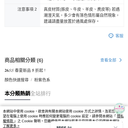
注意事項 2
真皮材質(豚皮、牛皮、羊皮、麂皮等) 若遇
潮溼天氣，多少會有落色情形屬自然現象，
建議請盡量放置於通風處保存。
客服
商品相關分類 (6)
查看全部
𝟐𝟔𝓢𝓢 春夏新品 𝟓 折起 !
顏色快速搜尋
粉紫色系
本分類熱銷
全站排行
本網站中使用 cookie，欲查詢有關本網站使用 cookie 方式之詳情，及若您不希
熱門標籤
望在電腦上使用 cookie 時應如何變更電腦的 cookie 設定，請參閱本網站「
隱私
權條款
」之 Cookie 聲明。您繼續使用本網站即表示您同意本公司得按本網站使
用條款之 Cookie 聲明使用 cookie。
了解更多 >
MISS 21