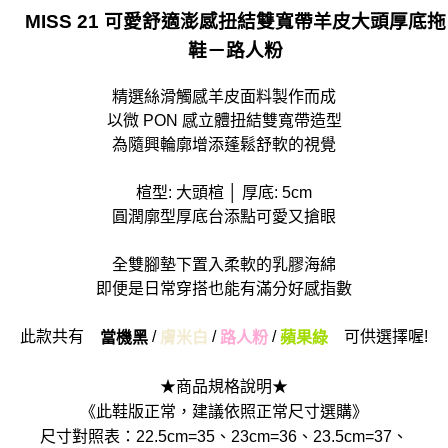
MISS 21 可愛舒適澎感扭結雙寬帶羊皮大頭厚底拖
鞋－路人粉
精選絲滑觸感羊皮面料製作而成
以微 PON 感立體扭結雙寬帶造型
為隨興輪廓增添蓬鬆舒軟的視覺
楦型: 大頭楦 │ 厚底: 5cm
圓潤廓型厚底台添點可愛又搶眼
全雙腳墊下置入柔軟的乳膠海綿
即便是日常穿搭也能有滿分好感指數
此款共有
/
/
/
可供選擇喔!
當機黑
膚米白
路人粉
蘋果綠
★商品規格說明★
《此鞋版正常，建議依照正常尺寸選購》
尺寸對照表：22.5cm=35、23cm=36、23.5cm=37、