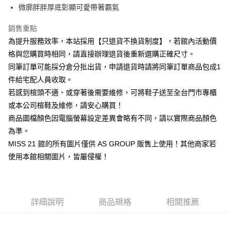
華南商業銀行
彰化商業銀行
臺灣中小企業銀行
台中商業銀行
微廓胖胖厚底彰顯可愛帶著霸氣
國泰世華商業銀行
兆豐國際商業銀行
Apple Pay
上海商業儲蓄銀行
台北富邦商業銀行
匯豐（台灣）商業銀行
華泰商業銀行
臺灣中小企業銀行
台中商業銀行
國泰世華商業銀行
兆豐國際商業銀行
聯邦商業銀行
遠東國際商業銀行
銷售重點
匯豐（台灣）商業銀行
華泰商業銀行
街口支付
臺灣中小企業銀行
台中商業銀行
元大商業銀行
永豐商業銀行
為提升服務效率，本站採用【只退貨不換貨制度】，若館內活動價
聯邦商業銀行
遠東國際商業銀行
匯豐（台灣）商業銀行
華泰商業銀行
玉山商業銀行
星展（台灣）商業銀行
悠遊付
元大商業銀行
永豐商業銀行
格與您購買時相同，請直接辦理退貨後重新選購正確尺寸。
聯邦商業銀行
遠東國際商業銀行
台新國際商業銀行
中國信託商業銀行
玉山商業銀行
星展（台灣）商業銀行
同筆訂單可能採分倉分批出貨，申請退貨時請將同筆訂單商品包成1
元大商業銀行
永豐商業銀行
台灣樂天信用卡公司
Google Pay
台新國際商業銀行
中國信託商業銀行
玉山商業銀行
星展（台灣）商業銀行
件給宅配人員收取。
台灣樂天信用卡公司
台新國際商業銀行
中國信託商業銀行
ATM付款
若感到楦頭不適、或穿著後需要維修，可將鞋子送至全台門市專櫃
台灣樂天信用卡公司
或本公司楦鞋及維修，請安心購買！
運送方式
商品圖檔顏色因電腦螢幕設定差異會略有不同，請以實際商品顏色
宅配
為準。
MISS 21 館的所有圖片僅供 AS GROUP 販售上使用！其他商家若
免運費
使用本館相關圖片，皆屬侵權！
離島宅配
每筆NT$280
國家/地區配送
查看運費
詳細說明
商品規格
相關推薦