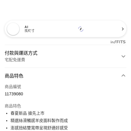
AI
找尺寸
付款與運送方式
宅配免運費
付款方式
商品特色
信用卡一次付款
商品編號
信用卡分期付款
11739080
3 期 0 利率 每期
NT$993
21家銀行
商品特色
6 期 0 利率 每期
NT$496
21家銀行
合作金庫商業銀行
第一商業銀行
春夏新品 搶先上市
華南商業銀行
彰化商業銀行
12 期 0 利率 每期
NT$248
21家銀行
合作金庫商業銀行
第一商業銀行
精選絲滑觸感羊皮面料製作而成
上海商業儲蓄銀行
台北富邦商業銀行
華南商業銀行
彰化商業銀行
合作金庫商業銀行
第一商業銀行
LINE Pay
國泰世華商業銀行
兆豐國際商業銀行
澎感扭結雙寬帶呈現舒適好感受
上海商業儲蓄銀行
台北富邦商業銀行