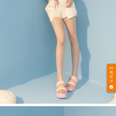
AI
找
尺
寸