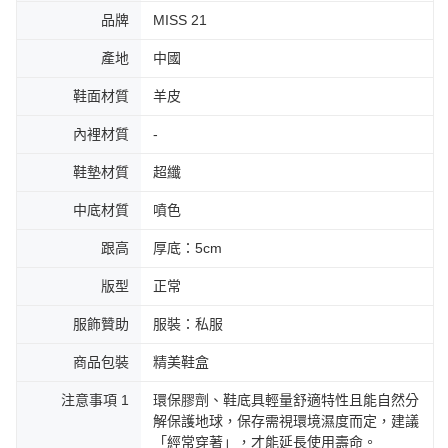
品牌
MISS 21
產地
中國
鞋面材質
羊皮
內裡材質
-
鞋墊材質
超纖
中底材質
噴色
跟高
厚底：5cm
版型
正常
服飾贊助
服裝：私服
商品包裝
精美鞋盒
注意事項 1
環保膠劑、鞋底具輕量舒適特性且能自然分
解保護地球，保存需視環境濕度而定，建議
「經常穿著」，才能延長使用壽命。