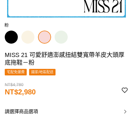
粉
MISS 21 可愛舒適澎感扭結雙寬帶羊皮大頭厚
底拖鞋－粉
宅配免運費
國家/地區配送
NT$4,780
NT$2,980
請選擇商品選項