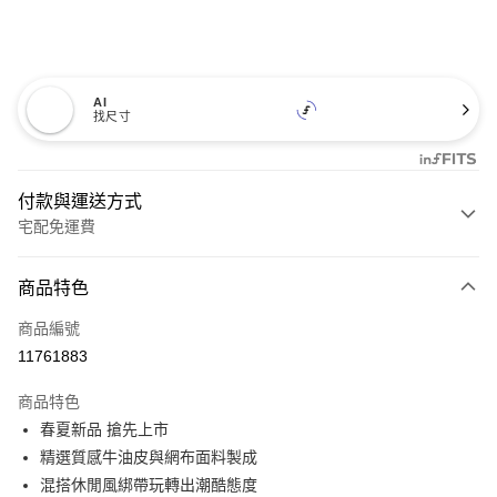
AI
找尺寸
付款與運送方式
宅配免運費
付款方式
商品特色
信用卡一次付款
商品編號
信用卡分期付款
11761883
3 期 0 利率 每期
NT$946
21家銀行
商品特色
6 期 0 利率 每期
NT$473
21家銀行
合作金庫商業銀行
第一商業銀行
春夏新品 搶先上市
華南商業銀行
彰化商業銀行
12 期 0 利率 每期
NT$236
21家銀行
合作金庫商業銀行
第一商業銀行
精選質感牛油皮與網布面料製成
上海商業儲蓄銀行
台北富邦商業銀行
華南商業銀行
彰化商業銀行
合作金庫商業銀行
第一商業銀行
LINE Pay
國泰世華商業銀行
兆豐國際商業銀行
混搭休閒風綁帶玩轉出潮酷態度
上海商業儲蓄銀行
台北富邦商業銀行