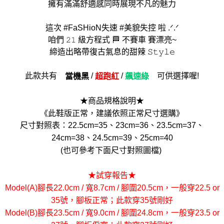
擁有滿滿舒適感同時展現不凡的魅力
這次 #FaSHioN失速 #美貌失控 啦 .ᐟ.ᐟ
咱們 𝟸𝟷 級方程式 🏁 不賽車 賽漂亮~
締造出略帶復古氣息的甜辣 𝚂𝚝𝚢𝚕𝚎
此款共有
/
/
可供選擇喔!
當機黑
超跑紅
飆速綠
★商品規格說明★
《此鞋版正常，建議依照正常尺寸選購》
尺寸對照表：22.5cm=35、23cm=36、23.5cm=37、
24cm=38、24.5cm=39、25cm=40
(也可參考下面尺寸對照圖檔)
★試穿報告★
Model(A)腳長22.0cm / 寬8.7cm / 腳圍20.5cm，一般穿22.5 or
35號，腳板正常；此款穿35號剛好
Model(B)腳長23.5cm / 寬9.0cm / 腳圍24.8cm，一般穿23.5 or