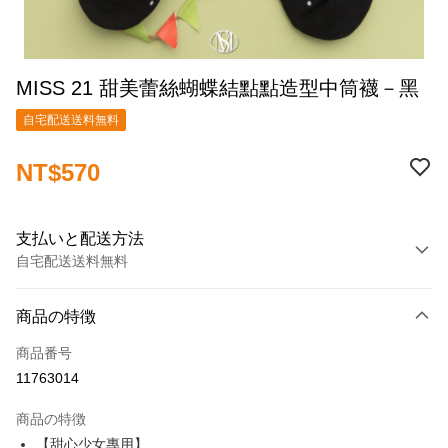
MISS 21 甜美蕾絲蝴蝶結點點造型中筒襪－黑
自宅配送送料無料
NT$570
支払いと配送方法
自宅配送送料無料
お支払い方法
商品の特徴
クレジットカード1回払い
商品番号
クレジットカード分割払い
11763014
3回払い、金利0、毎回
NT$190
21行の銀行
商品の特徴
6回払い、金利0、毎回
NT$95
21行の銀行
合作金庫商業銀行
第一商業銀行
【甜心少女專用】