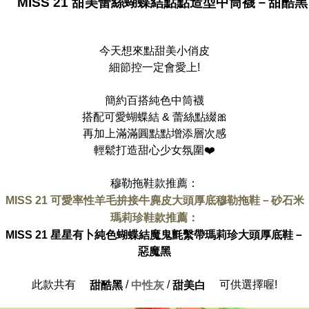
MISS 21 甜美蕾絲蝴蝶結點點造型中筒襪－甜酷黑
今天想來點甜美小俏皮
細節控一定會愛上!
簡約百搭純色中筒襪
搭配可愛蝴蝶結 & 蕾絲點綴🎀
再加上滿滿圓點點增添層次感
輕鬆打造甜心少女氛圍❤️
穆勒拖鞋款推薦：
MISS 21 可愛率性羊毛拚接牛麂皮大頭厚底穆勒拖鞋－砂石米
瑪莉珍鞋款推薦：
MISS 21 星星有卜純色蝴蝶結魔鬼氈繫帶瑪莉珍大頭厚底鞋－
惡魔黑
此款共有
/
/
可供選擇喔!
甜酷黑
中性灰
甜美白