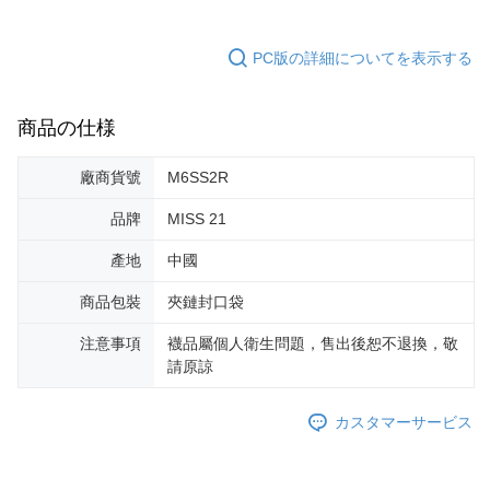
PC版の詳細についてを表示する
商品の仕様
廠商貨號
M6SS2R
品牌
MISS 21
產地
中國
商品包裝
夾鏈封口袋
注意事項
襪品屬個人衛生問題，售出後恕不退換，敬
請原諒
カスタマーサービス