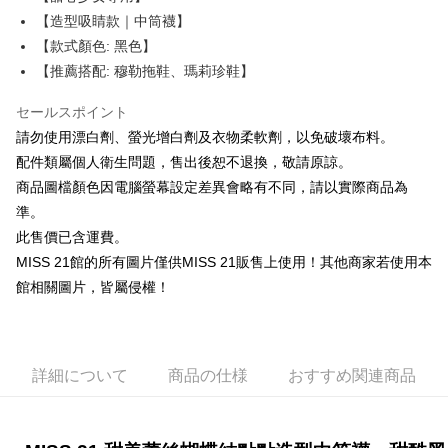
華南商業銀行
彰化商業銀行
12回払い、金利0、毎回
NT$47
21行の銀行
合作金庫商業銀行
第一商業銀行
【造型吸睛款｜中筒襪】
上海商業儲蓄銀行
台北富邦商業銀行
華南商業銀行
彰化商業銀行
合作金庫商業銀行
第一商業銀行
LINE Pay
国泰世華商業銀行
兆豐國際商業銀行
【款式顏色: 黑色】
上海商業儲蓄銀行
台北富邦商業銀行
華南商業銀行
彰化商業銀行
台湾中小企業銀行
台中商業銀行
【推薦搭配: 穆勒拖鞋、瑪莉珍鞋】
国泰世華商業銀行
兆豐國際商業銀行
Apple Pay
上海商業儲蓄銀行
台北富邦商業銀行
HSBC(台湾)商業銀行
華泰商業銀行
台湾中小企業銀行
台中商業銀行
国泰世華商業銀行
兆豐國際商業銀行
聯邦商業銀行
遠東国際商業銀行
セールスポイント
HSBC(台湾)商業銀行
華泰商業銀行
JKOPAY
台湾中小企業銀行
台中商業銀行
元大商業銀行
永豐商業銀行
聯邦商業銀行
遠東国際商業銀行
請勿使用漂白劑、螢光增白劑及衣物柔軟劑，以免破壞布料。
HSBC(台湾)商業銀行
華泰商業銀行
玉山商業銀行
星展(台湾)商業銀行
Easy Wallet
元大商業銀行
永豐商業銀行
配件類屬個人衛生問題，售出後恕不退換，敬請原諒。
聯邦商業銀行
遠東国際商業銀行
台新國際商業銀行
中国信託商業銀行
玉山商業銀行
星展(台湾)商業銀行
元大商業銀行
永豐商業銀行
商品圖檔顏色因電腦螢幕設定差異會略有不同，請以實際商品為
台湾楽天クレジットカード会社
Google Pay
台新國際商業銀行
中国信託商業銀行
玉山商業銀行
星展(台湾)商業銀行
準。
台湾楽天クレジットカード会社
台新國際商業銀行
中国信託商業銀行
ATM払い
此售價已含運費。
台湾楽天クレジットカード会社
MISS 21館的所有圖片僅供MISS 21販售上使用！其他商家若使用本
配送方法
館相關圖片，皆屬侵權！
宅配
送料無料
詳細について
商品の仕様
おすすめ関連商品