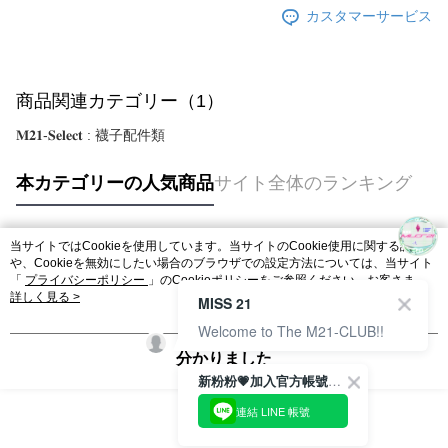
カスタマーサービス
商品関連カテゴリー（1）
𝐌𝟐𝟏-𝐒𝐞𝐥𝐞𝐜𝐭 : 襪子配件類
本カテゴリーの人気商品
サイト全体のランキング
当サイトではCookieを使用しています。当サイトのCookie使用に関する詳細
人気タグ
や、Cookieを無効にしたい場合のブラウザでの設定方法については、当サイト
「
プライバシーポリシー
」のCookieポリシーをご参照ください。お客さま
が、当サイトを引き続き使用される場合、当社がサイト利用規約のCookieポリ
詳しく見る >
MISS 21
シーに基づいてCookieを使用することに同意したものとみなします。
Welcome to The M21-CLUB!!
分かりました
新粉粉💗加入官方帳號綁定會員成功拿✨$100優惠券✨
連結 LINE 帳號