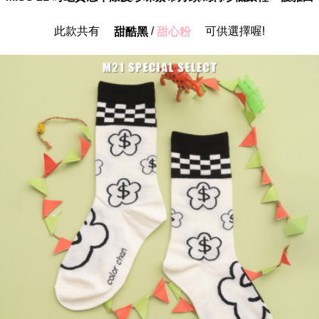
此款共有
/
可供選擇喔!
甜酷黑
甜心粉