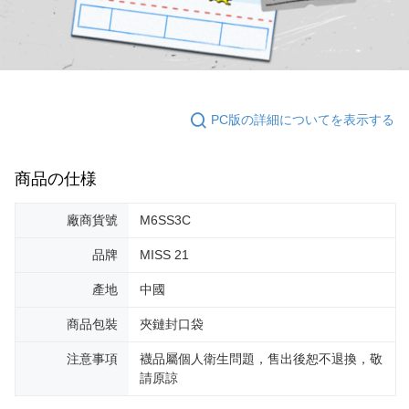
PC版の詳細についてを表示する
商品の仕様
廠商貨號
M6SS3C
品牌
MISS 21
產地
中國
商品包裝
夾鏈封口袋
注意事項
襪品屬個人衛生問題，售出後恕不退換，敬
請原諒