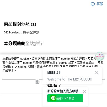
客服
商品相關分類 (1)
𝐌𝟐𝟏-𝐒𝐞𝐥𝐞𝐜𝐭 : 襪子配件類
本分類熱銷
全站排行
本網站中使用 cookie，欲查詢有關本網站使用 cookie 方式之詳情，及若您不希
熱門標籤
望在電腦上使用 cookie 時應如何變更電腦的 cookie 設定，請參閱本網站「
隱私
權條款
」之 Cookie 聲明。您繼續使用本網站即表示您同意本公司得按本網站使
用條款之 Cookie 聲明使用 cookie。
了解更多 >
MISS 21
Welcome to The M21-CLUB!!
我知道了
新粉粉💗加入官方帳號綁定會員成功拿✨$100優惠券✨
連結 LINE 帳號