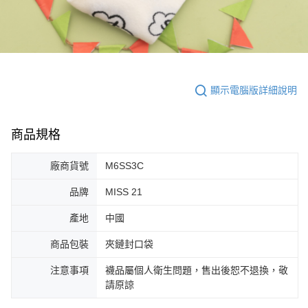
顯示電腦版詳細說明
商品規格
廠商貨號
M6SS3C
品牌
MISS 21
產地
中國
商品包裝
夾鏈封口袋
注意事項
襪品屬個人衛生問題，售出後恕不退換，敬
請原諒