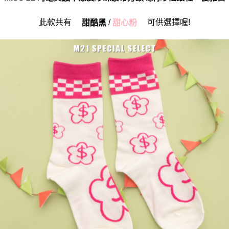
此款共有
/
可供選擇喔!
甜酷黑
甜心粉