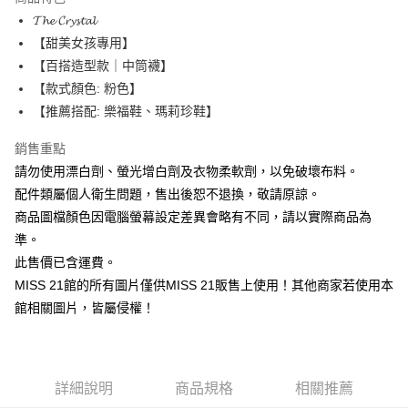
6 期 0 利率 每期
NT$78
21家銀行
合作金庫商業銀行
第一商業銀行
𝓣𝓱𝓮 𝓒𝓻𝔂𝓼𝓽𝓪𝓵
華南商業銀行
彰化商業銀行
12 期 0 利率 每期
NT$39
21家銀行
合作金庫商業銀行
第一商業銀行
【甜美女孩專用】
上海商業儲蓄銀行
台北富邦商業銀行
華南商業銀行
彰化商業銀行
合作金庫商業銀行
第一商業銀行
LINE Pay
國泰世華商業銀行
兆豐國際商業銀行
【百搭造型款｜中筒襪】
上海商業儲蓄銀行
台北富邦商業銀行
華南商業銀行
彰化商業銀行
臺灣中小企業銀行
台中商業銀行
【款式顏色: 粉色】
國泰世華商業銀行
兆豐國際商業銀行
Apple Pay
上海商業儲蓄銀行
台北富邦商業銀行
匯豐（台灣）商業銀行
華泰商業銀行
臺灣中小企業銀行
台中商業銀行
【推薦搭配: 樂福鞋、瑪莉珍鞋】
國泰世華商業銀行
兆豐國際商業銀行
聯邦商業銀行
遠東國際商業銀行
匯豐（台灣）商業銀行
華泰商業銀行
街口支付
臺灣中小企業銀行
台中商業銀行
元大商業銀行
永豐商業銀行
銷售重點
聯邦商業銀行
遠東國際商業銀行
匯豐（台灣）商業銀行
華泰商業銀行
玉山商業銀行
星展（台灣）商業銀行
悠遊付
元大商業銀行
永豐商業銀行
請勿使用漂白劑、螢光增白劑及衣物柔軟劑，以免破壞布料。
聯邦商業銀行
遠東國際商業銀行
台新國際商業銀行
中國信託商業銀行
玉山商業銀行
星展（台灣）商業銀行
配件類屬個人衛生問題，售出後恕不退換，敬請原諒。
元大商業銀行
永豐商業銀行
台灣樂天信用卡公司
Google Pay
台新國際商業銀行
中國信託商業銀行
玉山商業銀行
星展（台灣）商業銀行
商品圖檔顏色因電腦螢幕設定差異會略有不同，請以實際商品為
台灣樂天信用卡公司
台新國際商業銀行
中國信託商業銀行
ATM付款
準。
台灣樂天信用卡公司
此售價已含運費。
運送方式
MISS 21館的所有圖片僅供MISS 21販售上使用！其他商家若使用本
宅配
館相關圖片，皆屬侵權！
免運費
詳細說明
商品規格
相關推薦