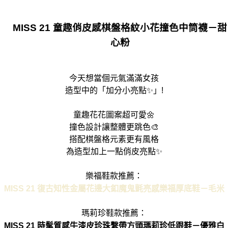
MISS 21 童趣俏皮感棋盤格紋小花撞色中筒襪－甜
心粉
今天想當個元氣滿滿女孩
造型中的「加分小亮點✨」!
童趣花花圖案超可愛🌼
撞色設計讓整體更跳色🎨
搭配棋盤格元素更有風格
為造型加上一點俏皮亮點✨
樂福鞋款推薦：
MISS 21 復古知性金屬花邊大釦魔鬼氈亮感樂福厚底鞋－毛米
瑪莉珍鞋款推薦：
MISS 21 時髦質感牛漆皮珍珠繫帶方頭瑪莉珍低跟鞋－優雅白