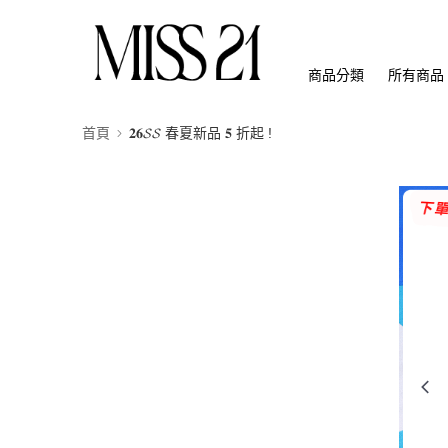
商品分類
所有商品
首頁
𝟐𝟔𝓢𝓢 春夏新品 𝟓 折起 !