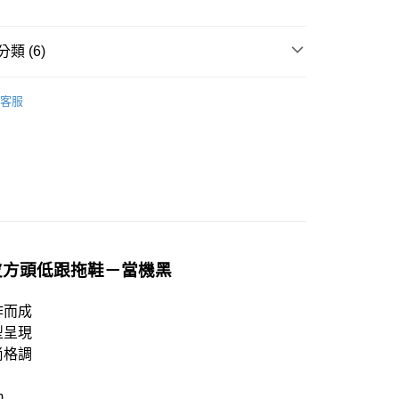
類 (6)
春夏新品 𝟓 折起 !
80
客服
搜尋
黑色系
配送
查看運費
搜尋
涼鞋 、拖鞋
搜尋
中低跟
𝐇𝐀𝐕𝐄：熱搜穿搭
𝐀𝐥𝐥 𝐁𝐥𝐚𝐜𝐤-暗黑少女
漆皮方頭低跟拖鞋－當機黑
作而成
型呈現
尚格調
m