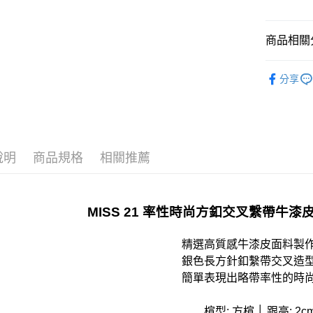
宅配
免運費
商品相關分
離島宅配
𝟐𝟔𝓢𝓢 
每筆NT$2
分享
顏色快速
國家/地區
款式快速
全站商品
說明
商品規格
相關推薦
跟高快速
𝐌𝐔𝐒𝐓 
MISS 21 率性時尚方釦交叉繫帶牛
精選高質感牛漆皮面料製
銀色長方針釦繫帶交叉造
簡單表現出略帶率性的時
楦型: 方楦 │ 跟高: 2c