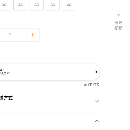
36
37
38
39
40
清除
紀錄
AI
找尺寸
送方式
費