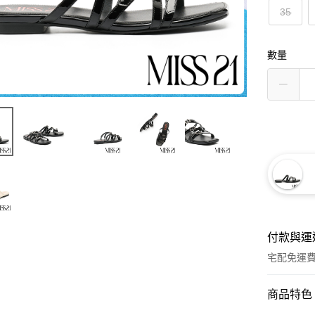
35
數量
付款與運
宅配免運
付款方式
商品特色