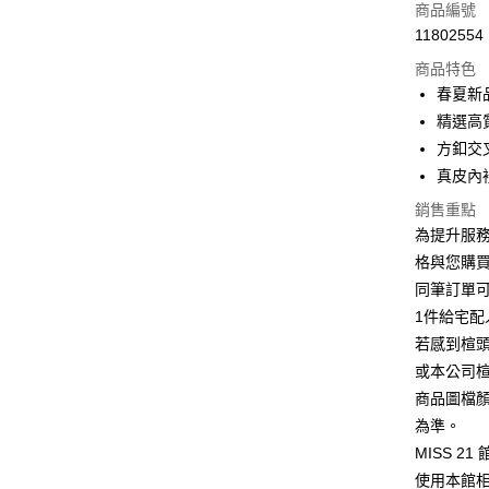
信用卡一
商品編號
11802554
信用卡分
商品特色
3 期 
春夏新
6 期 
合作金
精選高
華南商
12 期
方釦交
合作金
上海商
華南商
真皮內
合作金
LINE Pay
國泰世
上海商
華南商
銷售重點
臺灣中
國泰世
Apple Pay
上海商
匯豐（
為提升服
臺灣中
國泰世
聯邦商
格與您購
匯豐（
街口支付
臺灣中
元大商
聯邦商
同筆訂單
匯豐（
玉山商
悠遊付
元大商
1件給宅配
聯邦商
台新國
玉山商
元大商
若感到楦
台灣樂
Google Pa
台新國
玉山商
或本公司
台灣樂
台新國
ATM付款
商品圖檔
台灣樂
為準。
MISS 2
運送方式
使用本館