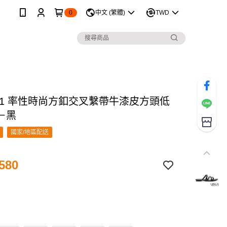
0
中文 (繁體)
TWD
 21 率性時尚方釦交叉繫帶牛漆皮方頭低
－黑
國家/地區配送
580