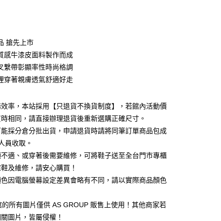
次付款
期付款
0 利率 每期
NT$860
21家銀行
品 搶先上市
0 利率 每期
NT$430
21家銀行
庫商業銀行
第一商業銀行
質感牛漆皮面料製作而成
業銀行
彰化商業銀行
 0 利率 每期
NT$215
21家銀行
叉繫帶彰顯率性時尚格調
庫商業銀行
第一商業銀行
業儲蓄銀行
台北富邦商業銀行
業銀行
彰化商業銀行
裡穿著親膚透氣舒適好走
庫商業銀行
第一商業銀行
華商業銀行
兆豐國際商業銀行
業儲蓄銀行
台北富邦商業銀行
業銀行
彰化商業銀行
小企業銀行
台中商業銀行
華商業銀行
兆豐國際商業銀行
業儲蓄銀行
台北富邦商業銀行
台灣）商業銀行
華泰商業銀行
務效率，本站採用【只退貨不換貨制度】，若館內活動價
小企業銀行
台中商業銀行
華商業銀行
兆豐國際商業銀行
業銀行
遠東國際商業銀行
買時相同，請直接辦理退貨後重新選購正確尺寸。
台灣）商業銀行
華泰商業銀行
小企業銀行
台中商業銀行
業銀行
永豐商業銀行
業銀行
遠東國際商業銀行
可能採分倉分批出貨，申請退貨時請將同筆訂單商品包成
台灣）商業銀行
華泰商業銀行
業銀行
星展（台灣）商業銀行
業銀行
永豐商業銀行
人員收取。
業銀行
遠東國際商業銀行
際商業銀行
中國信託商業銀行
業銀行
星展（台灣）商業銀行
業銀行
永豐商業銀行
頭不適、或穿著後需要維修，可將鞋子送至全台門市專櫃
天信用卡公司
y
際商業銀行
中國信託商業銀行
業銀行
星展（台灣）商業銀行
楦鞋及維修，請安心購買！
天信用卡公司
際商業銀行
中國信託商業銀行
顏色因電腦螢幕設定差異會略有不同，請以實際商品顏色
天信用卡公司
1 館的所有圖片僅供 AS GROUP 販售上使用！其他商家若
相關圖片，皆屬侵權！