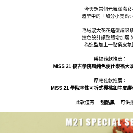
今天想當個元氣滿滿女
造型中的「加分小亮點✨
毛絨感大花花造型超吸睛
撞色設計讓整體增加層
為造型加上一點俏皮氛
樂福鞋款推薦：
MISS 21 復古學院風純色便仕樂福
厚底鞋款推薦：
MISS 21 學院率性可拆式櫻桃釦牛皮
此款僅有
可供選
甜酷黑