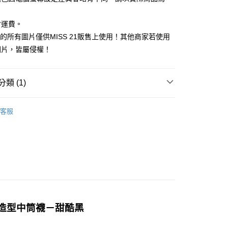
際商業銀行
中國信託商業銀行
業銀行
星展（台灣）商業銀行
業銀行
永豐商業銀行
天信用卡公司
y
際商業銀行
中國信託商業銀行
業銀行
星展（台灣）商業銀行
含運費。
天信用卡公司
際商業銀行
中國信託商業銀行
21館的所有圖片僅供MISS 21販售上使用！其他商家若使用
天信用卡公司
圖片，皆屬侵權！
類 (1)
𝐞𝐜𝐭 : 襪子配件類
客服
花花造型中筒襪－甜酷黑