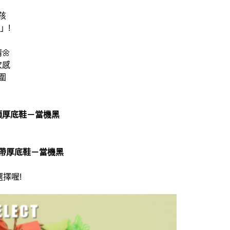
孩
」!
🌼
次感
圍
大頭厚底鞋－當機黑
綁帶厚底鞋－當機黑
擇喔!