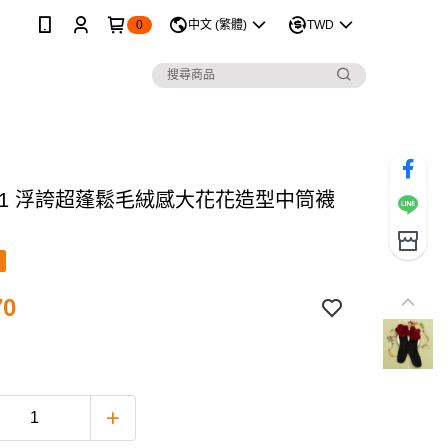
0
中文 (繁體)
TWD
 21 浮誇超蓬鬆毛絨感大花花造型中筒襪
70