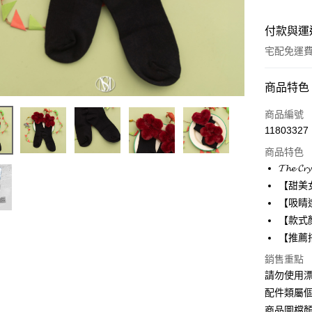
付款與運
宅配免運
付款方式
商品特色
信用卡一
商品編號
11803327
信用卡分
商品特色
3 期 
𝓣𝓱𝓮 𝓒𝓻𝔂
6 期 
合作金
【甜美
華南商
12 期
【吸睛
合作金
上海商
華南商
【款式
合作金
LINE Pay
國泰世
上海商
【推薦
華南商
臺灣中
國泰世
Apple Pay
上海商
匯豐（
銷售重點
臺灣中
國泰世
聯邦商
請勿使用
匯豐（
街口支付
臺灣中
元大商
聯邦商
配件類屬
匯豐（
玉山商
悠遊付
元大商
商品圖檔
聯邦商