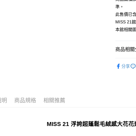
台新國
玉山商
元大商
準。
台灣樂
Google Pa
台新國
玉山商
此售價已
台灣樂
台新國
ATM付款
MISS 
台灣樂
本館相關
運送方式
商品相關分
宅配
免運費
𝐌𝟐𝟏-𝐒𝐞
分享
說明
商品規格
相關推薦
MISS 21 浮誇超蓬鬆毛絨感大