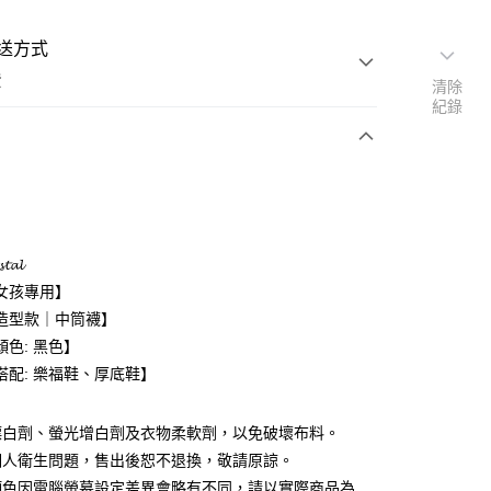
送方式
費
清除
紀錄
次付款
期付款
0 利率 每期
NT$190
21家銀行
𝓽𝓪𝓵
0 利率 每期
NT$95
21家銀行
庫商業銀行
第一商業銀行
女孩專用】
業銀行
彰化商業銀行
 0 利率 每期
NT$47
21家銀行
造型款｜中筒襪】
庫商業銀行
第一商業銀行
業儲蓄銀行
台北富邦商業銀行
業銀行
彰化商業銀行
顏色: 黑色】
庫商業銀行
第一商業銀行
華商業銀行
兆豐國際商業銀行
業儲蓄銀行
台北富邦商業銀行
搭配: 樂福鞋、厚底鞋】
業銀行
彰化商業銀行
小企業銀行
台中商業銀行
華商業銀行
兆豐國際商業銀行
業儲蓄銀行
台北富邦商業銀行
台灣）商業銀行
華泰商業銀行
小企業銀行
台中商業銀行
華商業銀行
兆豐國際商業銀行
業銀行
遠東國際商業銀行
漂白劑、螢光增白劑及衣物柔軟劑，以免破壞布料。
台灣）商業銀行
華泰商業銀行
小企業銀行
台中商業銀行
業銀行
永豐商業銀行
業銀行
遠東國際商業銀行
個人衛生問題，售出後恕不退換，敬請原諒。
台灣）商業銀行
華泰商業銀行
業銀行
星展（台灣）商業銀行
業銀行
永豐商業銀行
顏色因電腦螢幕設定差異會略有不同，請以實際商品為
業銀行
遠東國際商業銀行