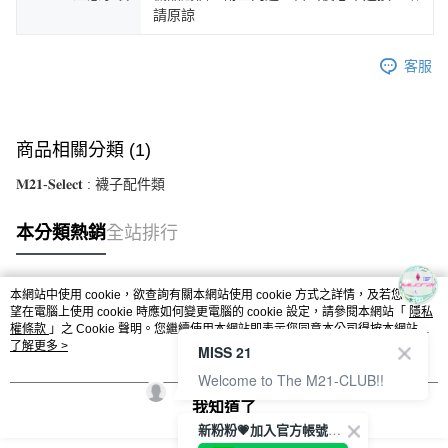
請原諒
客服
商品相關分類 (1)
𝐌𝟐𝟏-𝐒𝐞𝐥𝐞𝐜𝐭 : 襪子配件類
本分類熱銷
全站排行
本網站中使用 cookie，欲查詢有關本網站使用 cookie 方式之詳情，及若您不希
熱門標籤
望在電腦上使用 cookie 時應如何變更電腦的 cookie 設定，請參閱本網站「
隱私
權條款
」之 Cookie 聲明。您繼續使用本網站即表示您同意本公司得按本網站使
用條款之 Cookie 聲明使用 cookie。
了解更多 >
MISS 21
Welcome to The M21-CLUB!!
我知道了
新粉粉💗加入官方帳號綁定會員成功拿✨$100優惠券✨