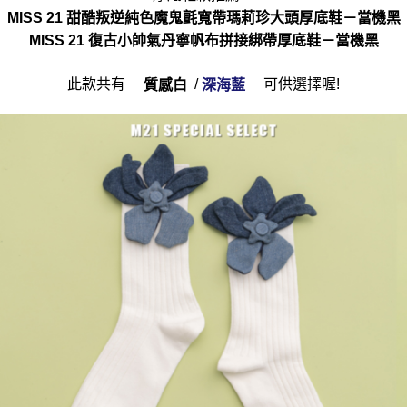
MISS 21 甜酷叛逆純色魔鬼氈寬帶瑪莉珍大頭厚底鞋－當機黑
MISS 21 復古小帥氣丹寧帆布拼接綁帶厚底鞋－當機黑
此款共有
/
可供選擇喔!
質感白
深海藍