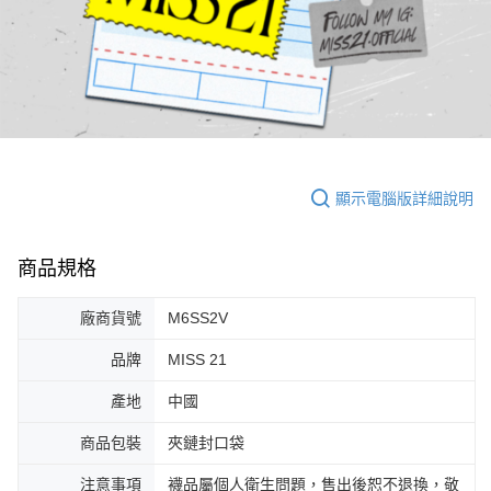
顯示電腦版詳細說明
商品規格
廠商貨號
M6SS2V
品牌
MISS 21
產地
中國
商品包裝
夾鏈封口袋
注意事項
襪品屬個人衛生問題，售出後恕不退換，敬