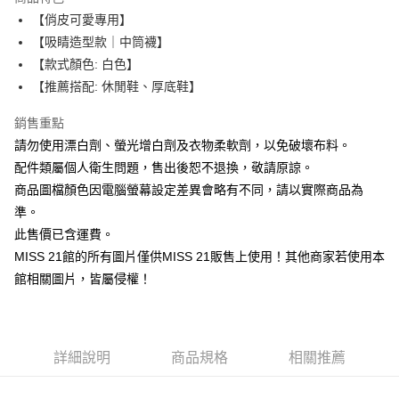
6 期 0 利率 每期
NT$111
21家銀行
合作金庫商業銀行
第一商業銀行
【俏皮可愛專用】
華南商業銀行
彰化商業銀行
12 期 0 利率 每期
NT$55
21家銀行
合作金庫商業銀行
第一商業銀行
【吸睛造型款｜中筒襪】
上海商業儲蓄銀行
台北富邦商業銀行
華南商業銀行
彰化商業銀行
合作金庫商業銀行
第一商業銀行
LINE Pay
國泰世華商業銀行
兆豐國際商業銀行
【款式顏色: 白色】
上海商業儲蓄銀行
台北富邦商業銀行
華南商業銀行
彰化商業銀行
臺灣中小企業銀行
台中商業銀行
【推薦搭配: 休閒鞋、厚底鞋】
國泰世華商業銀行
兆豐國際商業銀行
Apple Pay
上海商業儲蓄銀行
台北富邦商業銀行
匯豐（台灣）商業銀行
華泰商業銀行
臺灣中小企業銀行
台中商業銀行
國泰世華商業銀行
兆豐國際商業銀行
聯邦商業銀行
遠東國際商業銀行
銷售重點
匯豐（台灣）商業銀行
華泰商業銀行
街口支付
臺灣中小企業銀行
台中商業銀行
元大商業銀行
永豐商業銀行
請勿使用漂白劑、螢光增白劑及衣物柔軟劑，以免破壞布料。
聯邦商業銀行
遠東國際商業銀行
匯豐（台灣）商業銀行
華泰商業銀行
玉山商業銀行
星展（台灣）商業銀行
悠遊付
元大商業銀行
永豐商業銀行
配件類屬個人衛生問題，售出後恕不退換，敬請原諒。
聯邦商業銀行
遠東國際商業銀行
台新國際商業銀行
中國信託商業銀行
玉山商業銀行
星展（台灣）商業銀行
商品圖檔顏色因電腦螢幕設定差異會略有不同，請以實際商品為
元大商業銀行
永豐商業銀行
台灣樂天信用卡公司
Google Pay
台新國際商業銀行
中國信託商業銀行
玉山商業銀行
星展（台灣）商業銀行
準。
台灣樂天信用卡公司
台新國際商業銀行
中國信託商業銀行
ATM付款
此售價已含運費。
台灣樂天信用卡公司
MISS 21館的所有圖片僅供MISS 21販售上使用！其他商家若使用本
運送方式
館相關圖片，皆屬侵權！
宅配
免運費
詳細說明
商品規格
相關推薦