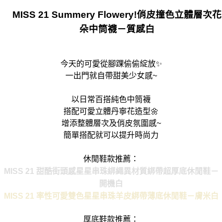
MISS 21 Summery Flowery!俏皮撞色立體層次花
朵中筒襪－質感白
今天的可愛從腳踝偷偷綻放✨
一出門就自帶甜美少女感~
以日常百搭純色中筒襪
搭配可愛立體丹寧花造型🌼
增添整體層次及俏皮氛圍感~
簡單搭配就可以提升時尚力
休閒鞋款推薦：
MISS 21 甜酷街頭感星星串珠綁繩異材質綁帶超厚底休閒鞋－
開機白
MISS 21 率性可愛雙色星星串珠羊皮綁帶薄底休閒鞋－膚米白
厚底鞋款推薦：