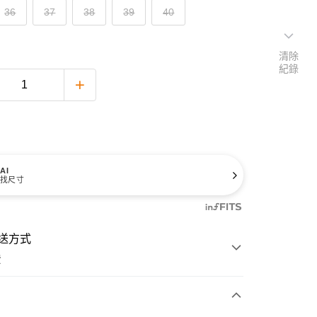
36
37
38
39
40
清除
紀錄
AI
找尺寸
送方式
費