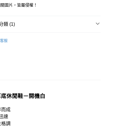
相關圖片，皆屬侵權！
類 (1)
80
春夏新品 𝟓 折起 !
配送
查看運費
客服
皮厚底休閒鞋－開機白
作而成
迅速
性格調