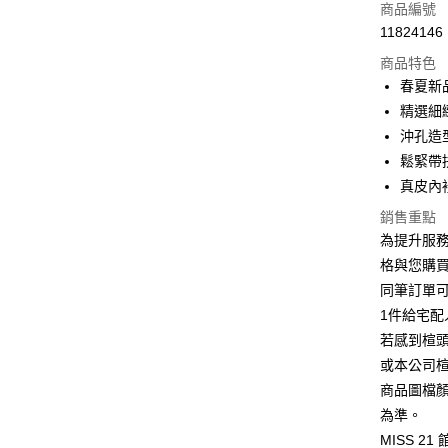
信用卡一
商品編號
11824146
信用卡分
商品特色
3 期 
春夏新
6 期 
合作金
精選細
華南商
12 期
沖孔造
合作金
上海商
華南商
鬆緊帶
合作金
LINE Pay
國泰世
上海商
真皮內
華南商
臺灣中
國泰世
Apple Pay
上海商
匯豐（
銷售重點
臺灣中
國泰世
聯邦商
為提升服
匯豐（
街口支付
臺灣中
元大商
聯邦商
格與您購
匯豐（
玉山商
悠遊付
元大商
同筆訂單
聯邦商
台新國
玉山商
元大商
1件給宅配
台灣樂
Google Pa
台新國
玉山商
若感到楦
台灣樂
台新國
ATM付款
或本公司
台灣樂
商品圖檔
為準。
運送方式
MISS 2