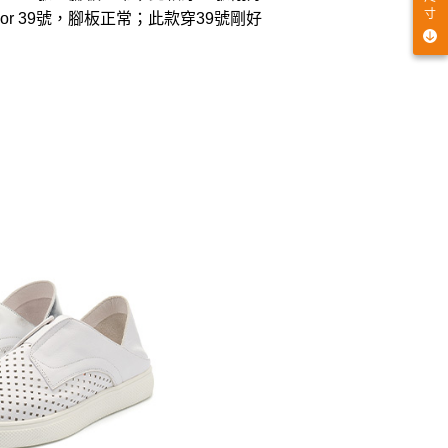
寸
穿24.5 or 39號，腳板正常；此款穿39號剛好