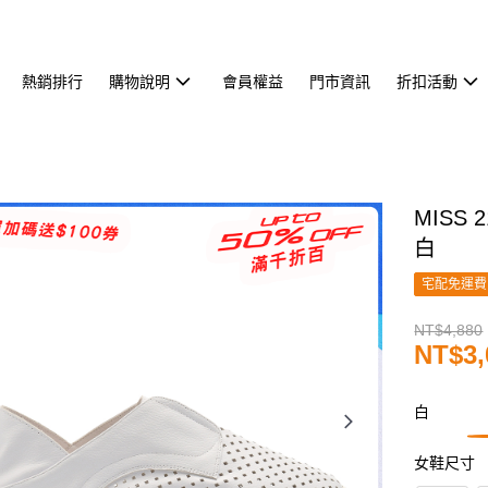
熱銷排行
購物說明
會員權益
門市資訊
折扣活動
MISS
白
宅配免運費
NT$4,880
NT$3,
白
女鞋尺寸