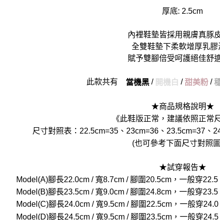
厚底: 2.5cm
內裡鞋墊皆採用親膚真豚
全雙鞋墊下柔軟增厚乳膠
賦予雙腳倍受呵護絕佳舒
此款共有
/
/
/
當機黑
開機白
甜美粉
★商品規格說明★
《此鞋版正常，建議依照正常
尺寸對照表：22.5cm=35、23cm=36、23.5cm=37、24
(也可參考下面尺寸對照圖
★試穿報告★
Model(A)腳長22.0cm / 寬8.7cm / 腳圍20.5cm，一般
Model(B)腳長23.5cm / 寬9.0cm / 腳圍24.8cm，一般
Model(C)腳長24.0cm / 寬9.5cm / 腳圍22.5cm，一般
Model(D)腳長24.5cm / 寬9.5cm / 腳圍23.5cm，一般