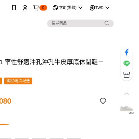
0
中文 (繁體)
TWD
 21 率性舒適沖孔沖孔牛皮厚底休閒鞋－
國家/地區配送
080