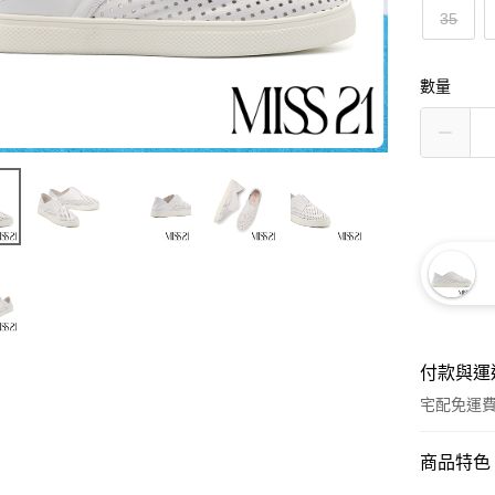
35
數量
付款與運
宅配免運
付款方式
商品特色