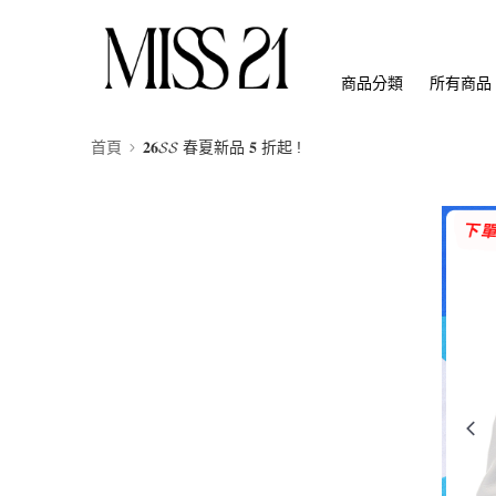
商品分類
所有商品
首頁
𝟐𝟔𝓢𝓢 春夏新品 𝟓 折起 !