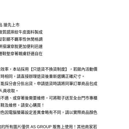
次付款
期付款
0 利率 每期
NT$1,026
21家銀行
品 搶先上市
0 利率 每期
NT$513
21家銀行
庫商業銀行
第一商業銀行
緻質感摔紋牛皮面料製成
業銀行
彰化商業銀行
 0 利率 每期
NT$256
21家銀行
型彰顯不羈率性休閒格調
庫商業銀行
第一商業銀行
業儲蓄銀行
台北富邦商業銀行
業銀行
彰化商業銀行
拼接讓穿脫更加便利迅速
庫商業銀行
第一商業銀行
華商業銀行
兆豐國際商業銀行
業儲蓄銀行
台北富邦商業銀行
裡鞋墊穿著親膚舒適自在
業銀行
彰化商業銀行
小企業銀行
台中商業銀行
華商業銀行
兆豐國際商業銀行
業儲蓄銀行
台北富邦商業銀行
台灣）商業銀行
華泰商業銀行
小企業銀行
台中商業銀行
華商業銀行
兆豐國際商業銀行
業銀行
遠東國際商業銀行
務效率，本站採用【只退貨不換貨制度】，若館內活動價
台灣）商業銀行
華泰商業銀行
小企業銀行
台中商業銀行
業銀行
永豐商業銀行
業銀行
遠東國際商業銀行
買時相同，請直接辦理退貨後重新選購正確尺寸。
台灣）商業銀行
華泰商業銀行
業銀行
星展（台灣）商業銀行
業銀行
永豐商業銀行
可能採分倉分批出貨，申請退貨時請將同筆訂單商品包成
業銀行
遠東國際商業銀行
際商業銀行
中國信託商業銀行
業銀行
星展（台灣）商業銀行
業銀行
永豐商業銀行
人員收取。
天信用卡公司
y
際商業銀行
中國信託商業銀行
業銀行
星展（台灣）商業銀行
頭不適、或穿著後需要維修，可將鞋子送至全台門市專櫃
天信用卡公司
際商業銀行
中國信託商業銀行
楦鞋及維修，請安心購買！
天信用卡公司
顏色因電腦螢幕設定差異會略有不同，請以實際商品顏色
1 館的所有圖片僅供 AS GROUP 販售上使用！其他商家若