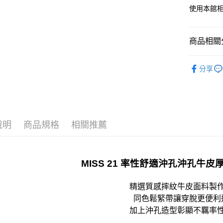
宅配
使用本館
免運費
離島宅配
商品相關分
每筆NT$2
𝟐𝟔𝓢𝓢 
國家/地區
分享
說明
商品規格
相關推薦
MISS 21 率性舒適沖孔沖孔牛
精選質感摔紋牛皮面料製
同色鬆緊帶讓穿脫更便利
加上沖孔造型彰顯不羈率