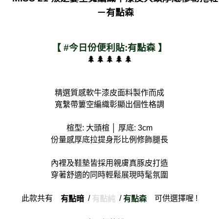
－有點森
貨到付款
每筆NT$90
【 #今日份便利貼:有點森 】
🌲🌲🌲🌲🌲
精選質感軟牛漆皮面料製作而成
寬繫帶簍空編織彰顯出個性格調
楦型: 大頭楦 │ 厚底: 3cm
份量感厚底拉提身形比例修飾腿長
內裡及鞋墊皆採用親膚真豚皮打造
穿著舒適的同時輕鬆展現時髦氛圍
此款共有
/
/
可供選擇喔 !
有點暗
有點純
有點森