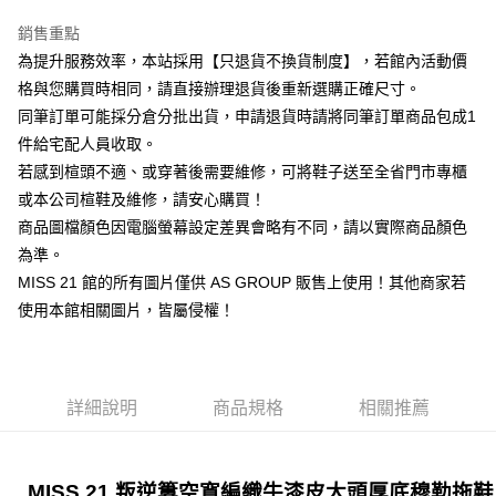
華南商業銀行
彰化商業銀行
臺灣中小企業銀行
台中商業銀行
國泰世華商業銀行
兆豐國際商業銀行
Apple Pay
上海商業儲蓄銀行
台北富邦商業銀行
銷售重點
匯豐（台灣）商業銀行
華泰商業銀行
臺灣中小企業銀行
台中商業銀行
國泰世華商業銀行
兆豐國際商業銀行
聯邦商業銀行
遠東國際商業銀行
為提升服務效率，本站採用【只退貨不換貨制度】，若館內活動價
匯豐（台灣）商業銀行
華泰商業銀行
街口支付
臺灣中小企業銀行
台中商業銀行
元大商業銀行
永豐商業銀行
格與您購買時相同，請直接辦理退貨後重新選購正確尺寸。
聯邦商業銀行
遠東國際商業銀行
匯豐（台灣）商業銀行
華泰商業銀行
玉山商業銀行
星展（台灣）商業銀行
悠遊付
元大商業銀行
永豐商業銀行
同筆訂單可能採分倉分批出貨，申請退貨時請將同筆訂單商品包成1
聯邦商業銀行
遠東國際商業銀行
台新國際商業銀行
中國信託商業銀行
玉山商業銀行
星展（台灣）商業銀行
件給宅配人員收取。
元大商業銀行
永豐商業銀行
台灣樂天信用卡公司
Google Pay
台新國際商業銀行
中國信託商業銀行
玉山商業銀行
星展（台灣）商業銀行
若感到楦頭不適、或穿著後需要維修，可將鞋子送至全省門市專櫃
台灣樂天信用卡公司
台新國際商業銀行
中國信託商業銀行
ATM付款
或本公司楦鞋及維修，請安心購買！
台灣樂天信用卡公司
商品圖檔顏色因電腦螢幕設定差異會略有不同，請以實際商品顏色
貨到付款
為準。
MISS 21 館的所有圖片僅供 AS GROUP 販售上使用！其他商家若
運送方式
使用本館相關圖片，皆屬侵權！
付款後全家取貨-固定運費
每筆NT$60
付款後7-11取貨-固定運費
詳細說明
商品規格
相關推薦
每筆NT$45
宅配
MISS 21 叛逆簍空寬編織牛漆皮大頭厚底穆勒拖鞋
免運費