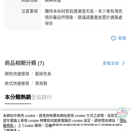
注意事項
獨特本染材質若遇潮溼天氣，多少會有落色
情形屬自然現象，建議請盡量放置於通風處
保存
客服
商品相關分類 (7)
查看全部
顏色快速搜尋
藍綠色系
款式快速搜尋
厚底鞋
本分類熱銷
全站排行
本網站中使用 cookie，欲查詢有關本網站使用 cookie 方式之詳情，及若您不希
熱門標籤
望在電腦上使用 cookie 時應如何變更電腦的 cookie 設定，請參閱本網站「
隱私
權條款
」之 Cookie 聲明。您繼續使用本網站即表示您同意本公司得按本網站使
用條款之 Cookie 聲明使用 cookie。
了解更多 >