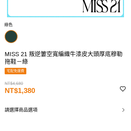
綠色
MISS 21 叛逆簍空寬編織牛漆皮大頭厚底穆勒
拖鞋－綠
宅配免運費
NT$4,680
NT$1,380
請選擇商品選項