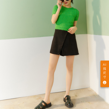
AI
找
尺
寸