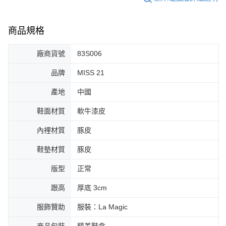
商品規格
廠商貨號
83S006
品牌
MISS 21
產地
中國
鞋面材質
軟牛漆皮
內裡材質
豚皮
鞋墊材質
豚皮
版型
正常
跟高
厚底 3cm
服飾贊助
服裝：La Magic
商品包裝
精美鞋盒