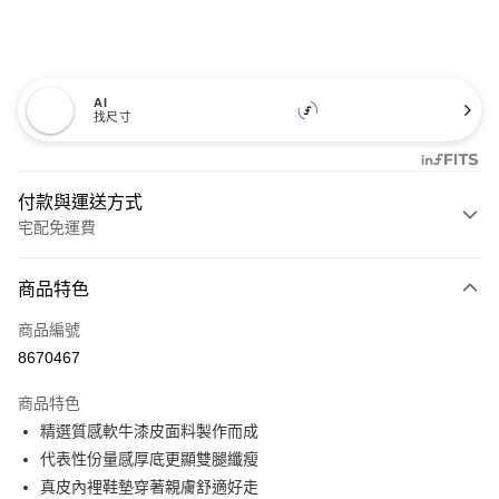
AI
找尺寸
付款與運送方式
宅配免運費
付款方式
商品特色
信用卡一次付款
商品編號
信用卡分期付款
8670467
3 期 0 利率 每期
NT$460
21家銀行
商品特色
6 期 0 利率 每期
NT$230
21家銀行
合作金庫商業銀行
第一商業銀行
精選質感軟牛漆皮面料製作而成
華南商業銀行
彰化商業銀行
12 期 0 利率 每期
NT$115
21家銀行
合作金庫商業銀行
第一商業銀行
代表性份量感厚底更顯雙腿纖瘦
上海商業儲蓄銀行
台北富邦商業銀行
華南商業銀行
彰化商業銀行
合作金庫商業銀行
第一商業銀行
LINE Pay
國泰世華商業銀行
兆豐國際商業銀行
真皮內裡鞋墊穿著親膚舒適好走
上海商業儲蓄銀行
台北富邦商業銀行