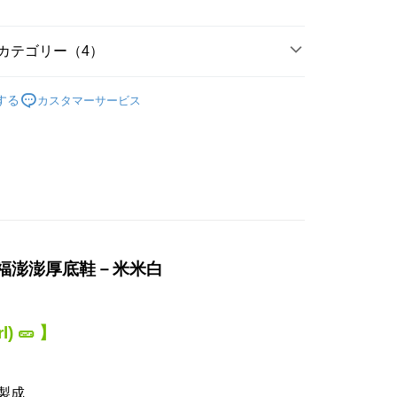
取貨-固定運費
カテゴリー（4）
$60
搜尋
米白色系
11取貨-固定運費
する
カスタマーサービス
搜尋
厚底鞋
$45
𝟖𝟎𝖚𝖕!
$90
仕樂福澎澎厚底鞋－米米白
l) 🥒 】
製成