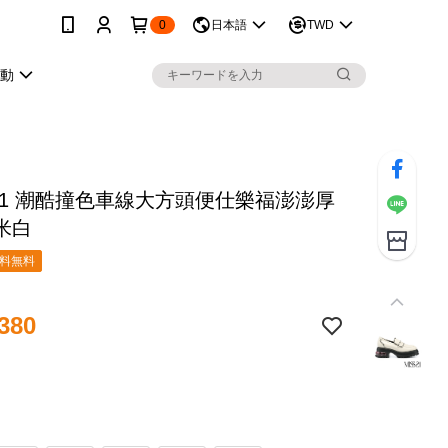
0
日本語
TWD
活動
 21 潮酷撞色車線大方頭便仕樂福澎澎厚
米白
料無料
380