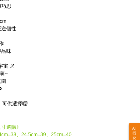
線巧思
cm
叛逆個性
作
特品味
宙 🌌
萌~
氛圍
⛔
可供選擇喔!
尺寸選購》
AI
找
cm=38、24.5cm=39、25cm=40
尺