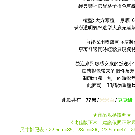
經典樂福搭配格子撞色車
楦型: 大方頭楦 │ 厚底: 6
澎澎透明氣墊造型大底充滿
內裡採用親膚真豚皮製
穿著舒適同時輕鬆展現獨
歡迎來到敏感女孩的叛逆小宇
澎感視覺帶來的個性反差
翻玩出獨一無二的時髦
此面朝上☝🏻請勿重壓!
此款共有
/
/
77黑
米米白
豆豆綠
★商品規格說明★
《此鞋版正常，建議依照正常
尺寸對照表：22.5cm=35、23cm=36、23.5cm=37、24