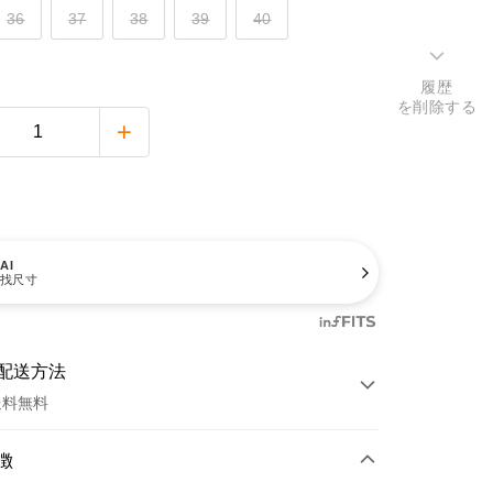
36
37
38
39
40
履歴
を削除する
AI
找尺寸
配送方法
送料無料
方法
徴