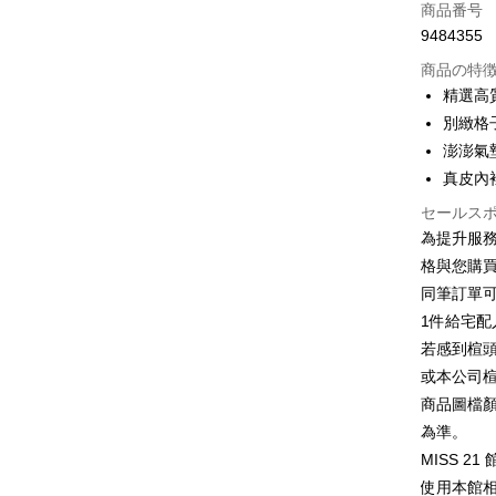
クレジット
商品番号
9484355
クレジッ
商品の特
3回払
精選高
6回払
合作金
別緻格
華南商
12回
合作金
澎澎氣
上海商
華南商
真皮內
合作金
LINE Pay
国泰世
上海商
華南商
台湾中
セールス
国泰世
Apple Pay
上海商
HSBC
為提升服
台湾中
国泰世
聯邦商
格與您購
HSBC
JKOPAY
台湾中
元大商
聯邦商
同筆訂單
HSBC
玉山商
Easy Walle
元大商
1件給宅配
聯邦商
台新國
玉山商
元大商
若感到楦
台湾楽
Google Pa
台新國
玉山商
或本公司
台湾楽
台新國
ATM払い
商品圖檔
台湾楽
為準。
代金引換
MISS 2
使用本館