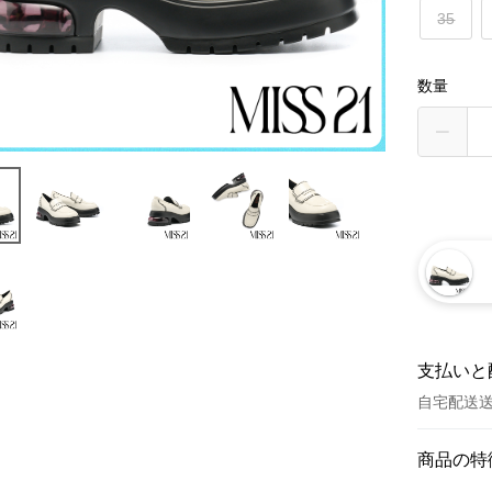
35
数量
支払いと
自宅配送
お支払い
商品の特