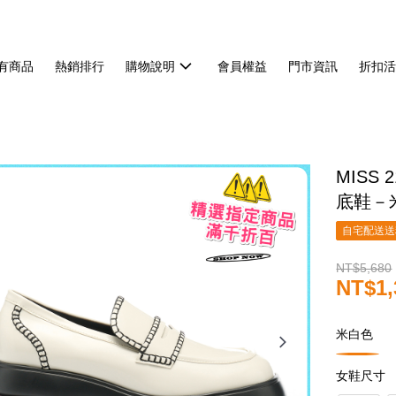
有商品
熱銷排行
購物說明
會員權益
門市資訊
折扣
MISS
底鞋－
自宅配送送
NT$5,680
NT$1,
米白色
女鞋尺寸