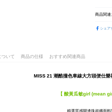
配送方法
付款後全家
商品関連
配送毎にNT
顏色快速
付款後7-
シェア
款式快速
配送毎にNT
全站商品
宅配
💥 精選熱銷$𝟏
送料無料
について
商品の仕様
おすすめ関連商品
貨到付款
配送毎にNT
MISS 21 潮酷撞色車線大方頭便
【 酸黃瓜敏girl (mean gir
精選質感開邊珠超纖面料