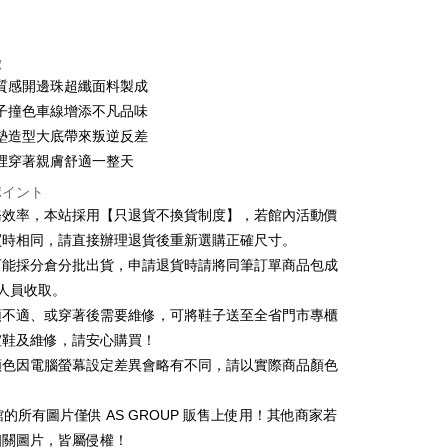
カード1回払い
トカード分割払い
徴
い、金利0、毎回
NT$460
21行の銀行
質感開邊珠超纖面料製成
い、金利0、毎回
NT$230
21行の銀行
庫商業銀行
第一商業銀行
子撞色車線增添不凡品味
業銀行
彰化商業銀行
払い、金利0、毎回
NT$115
21行の銀行
庫商業銀行
第一商業銀行
墊造型大底帶來叛逆反差
業儲蓄銀行
台北富邦商業銀行
業銀行
彰化商業銀行
裡穿著親膚舒適一整天
庫商業銀行
第一商業銀行
華商業銀行
兆豐國際商業銀行
業儲蓄銀行
台北富邦商業銀行
業銀行
彰化商業銀行
小企業銀行
台中商業銀行
ポイント
華商業銀行
兆豐國際商業銀行
業儲蓄銀行
台北富邦商業銀行
(台湾)商業銀行
華泰商業銀行
務效率，本站採用【只退貨不換貨制度】，若館內活動價
小企業銀行
台中商業銀行
華商業銀行
兆豐國際商業銀行
業銀行
遠東国際商業銀行
買時相同，請直接辦理退貨後重新選購正確尺寸。
(台湾)商業銀行
華泰商業銀行
小企業銀行
台中商業銀行
業銀行
永豐商業銀行
業銀行
遠東国際商業銀行
可能採分倉分批出貨，申請退貨時請將同筆訂單商品包成
(台湾)商業銀行
華泰商業銀行
業銀行
星展(台湾)商業銀行
t
業銀行
永豐商業銀行
人員收取。
業銀行
遠東国際商業銀行
際商業銀行
中国信託商業銀行
業銀行
星展(台湾)商業銀行
業銀行
永豐商業銀行
頭不適、或穿著後需要維修，可將鞋子送至全省門市專櫃
天クレジットカード会社
y
際商業銀行
中国信託商業銀行
業銀行
星展(台湾)商業銀行
楦鞋及維修，請安心購買！
天クレジットカード会社
際商業銀行
中国信託商業銀行
顏色因電腦螢幕設定差異會略有不同，請以實際商品顏色
天クレジットカード会社
1 館的所有圖片僅供 AS GROUP 販售上使用！其他商家若
相關圖片，皆屬侵權！