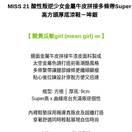
MISS 21 酸性叛逆少女金屬牛皮拼接多條帶Super
貨到付款
高方頭厚底涼鞋－哞銀
每筆NT$90
【 酸黃瓜敏girl (mean girl) 🥒 】
鏡面金屬牛皮拼接牛漆皮面料製成
太空金屬色調打造前衛潮酷風格
多條繫帶讓腿部線條更纖細顯瘦
貼心後拉鍊設計穿脫方便又迅速
楦型: 方楦 │ 厚底: 9cm
Super高 x 曲線底台充滿叛逆個性
內裡鞋墊採用親膚真豚皮及超纖打造
穿著舒適同時輕鬆展現自信時尚