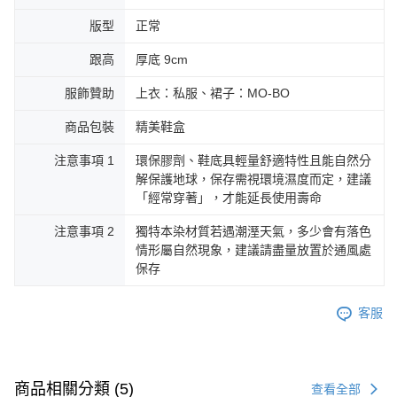
版型
正常
跟高
厚底 9cm
服飾贊助
上衣：私服、裙子：MO-BO
商品包裝
精美鞋盒
注意事項 1
環保膠劑、鞋底具輕量舒適特性且能自然分
解保護地球，保存需視環境濕度而定，建議
「經常穿著」，才能延長使用壽命
注意事項 2
獨特本染材質若遇潮溼天氣，多少會有落色
情形屬自然現象，建議請盡量放置於通風處
保存
客服
商品相關分類 (5)
查看全部