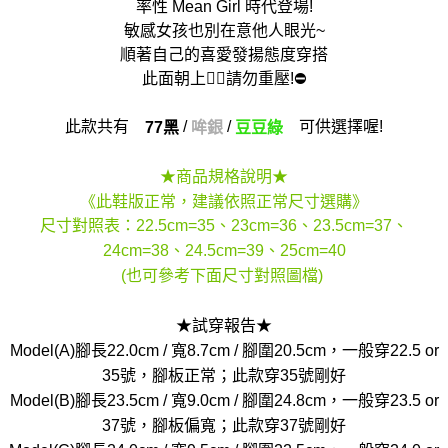
率性 Mean Girl 時代登場!
敏感女孩也別在意他人眼光~
順著自己的喜愛發揚態度穿搭
此面朝上☝🏻請勿重壓!⛔
此款共有
/
/
可供選擇喔!
77黑
哞銀
豆豆綠
★商品規格說明★
《此鞋版正常，建議依照正常尺寸選購》
尺寸對照表：22.5cm=35、23cm=36、23.5cm=37、
24cm=38、24.5cm=39、25cm=40
(也可參考下面尺寸對照圖檔)
★試穿報告★
Model(A)腳長22.0cm / 寬8.7cm / 腳圍20.5cm，一般穿22.5 or
35號，腳板正常；此款穿35號剛好
Model(B)腳長23.5cm / 寬9.0cm / 腳圍24.8cm，一般穿23.5 or
37號，腳板偏寬；此款穿37號剛好