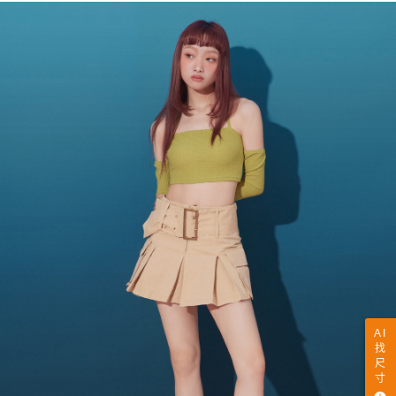
AI
找
尺
寸