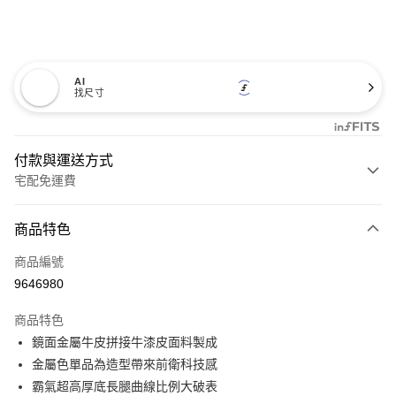
AI
找尺寸
付款與運送方式
宅配免運費
付款方式
商品特色
信用卡一次付款
商品編號
信用卡分期付款
9646980
3 期 0 利率 每期
NT$560
21家銀行
商品特色
6 期 0 利率 每期
NT$280
21家銀行
合作金庫商業銀行
第一商業銀行
鏡面金屬牛皮拼接牛漆皮面料製成
華南商業銀行
彰化商業銀行
12 期 0 利率 每期
NT$140
21家銀行
合作金庫商業銀行
第一商業銀行
金屬色單品為造型帶來前衛科技感
上海商業儲蓄銀行
台北富邦商業銀行
華南商業銀行
彰化商業銀行
合作金庫商業銀行
第一商業銀行
LINE Pay
國泰世華商業銀行
兆豐國際商業銀行
霸氣超高厚底長腿曲線比例大破表
上海商業儲蓄銀行
台北富邦商業銀行