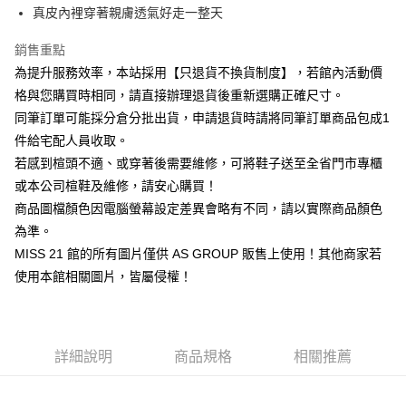
華南商業銀行
彰化商業銀行
臺灣中小企業銀行
台中商業銀行
真皮內裡穿著親膚透氣好走一整天
國泰世華商業銀行
兆豐國際商業銀行
Apple Pay
上海商業儲蓄銀行
台北富邦商業銀行
匯豐（台灣）商業銀行
華泰商業銀行
臺灣中小企業銀行
台中商業銀行
國泰世華商業銀行
兆豐國際商業銀行
聯邦商業銀行
遠東國際商業銀行
銷售重點
匯豐（台灣）商業銀行
華泰商業銀行
街口支付
臺灣中小企業銀行
台中商業銀行
元大商業銀行
永豐商業銀行
為提升服務效率，本站採用【只退貨不換貨制度】，若館內活動價
聯邦商業銀行
遠東國際商業銀行
匯豐（台灣）商業銀行
華泰商業銀行
玉山商業銀行
星展（台灣）商業銀行
悠遊付
元大商業銀行
永豐商業銀行
格與您購買時相同，請直接辦理退貨後重新選購正確尺寸。
聯邦商業銀行
遠東國際商業銀行
台新國際商業銀行
中國信託商業銀行
玉山商業銀行
星展（台灣）商業銀行
同筆訂單可能採分倉分批出貨，申請退貨時請將同筆訂單商品包成1
元大商業銀行
永豐商業銀行
台灣樂天信用卡公司
Google Pay
台新國際商業銀行
中國信託商業銀行
玉山商業銀行
星展（台灣）商業銀行
件給宅配人員收取。
台灣樂天信用卡公司
台新國際商業銀行
中國信託商業銀行
ATM付款
若感到楦頭不適、或穿著後需要維修，可將鞋子送至全省門市專櫃
台灣樂天信用卡公司
或本公司楦鞋及維修，請安心購買！
貨到付款
商品圖檔顏色因電腦螢幕設定差異會略有不同，請以實際商品顏色
為準。
運送方式
MISS 21 館的所有圖片僅供 AS GROUP 販售上使用！其他商家若
付款後全家取貨-固定運費
使用本館相關圖片，皆屬侵權！
每筆NT$60
付款後7-11取貨-固定運費
每筆NT$45
詳細說明
商品規格
相關推薦
宅配
免運費