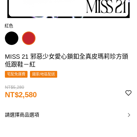
紅色
MISS 21 邪惡少女愛心鎖釦全真皮瑪莉珍方頭
低跟鞋－紅
宅配免運費
國家/地區配送
NT$5,280
NT$2,580
請選擇商品選項