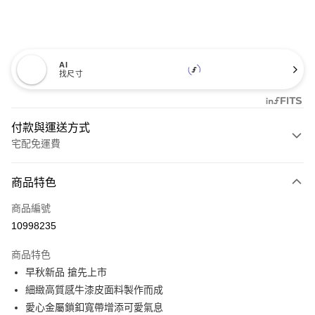
AI
找尺寸
付款與運送方式
宅配免運費
付款方式
商品特色
信用卡一次付款
商品編號
信用卡分期付款
10998235
3 期 0 利率 每期
NT$860
21家銀行
商品特色
6 期 0 利率 每期
NT$430
21家銀行
合作金庫商業銀行
第一商業銀行
早秋新品 搶先上市
華南商業銀行
彰化商業銀行
12 期 0 利率 每期
NT$215
21家銀行
合作金庫商業銀行
第一商業銀行
細緻高質感牛漆皮面料製作而成
上海商業儲蓄銀行
台北富邦商業銀行
華南商業銀行
彰化商業銀行
合作金庫商業銀行
第一商業銀行
LINE Pay
國泰世華商業銀行
兆豐國際商業銀行
愛心金屬鎖釦寬帶增添可愛氣息
上海商業儲蓄銀行
台北富邦商業銀行