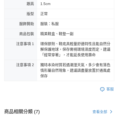
跟高
1.5cm
版型
正常
服飾贊助
服裝：私服
商品包裝
精美鞋盒、鞋墊一副
注意事項 1
環保膠劑、鞋底具輕量舒適特性且能自然分
解保護地球，保存需視環境濕度而定，建議
「經常穿著」，才能延長使用壽命
注意事項 2
獨特本染材質若遇潮溼天氣，多少會有落色
情形屬自然現象，建議請盡量放置於通風處
保存
客服
商品相關分類 (7)
查看全部