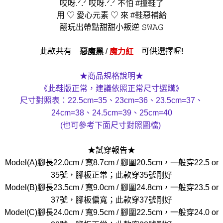
哎呀.ᐟ.ᐟ 哎呀.ᐟ.ᐟ 不怕 #撞鞋了
用 ♡ 愛心元素 ♡ 來 #鞋惡補給
翻玩出帶點甜甜小叛逆 𝚂𝚆𝙰𝙶
此款共有
/
可供選擇喔!
惡魔黑
魔力紅
★商品規格說明★
《此鞋版正常，建議依照正常尺寸選購》
尺寸對照表：22.5cm=35、23cm=36、23.5cm=37、
24cm=38、24.5cm=39、25cm=40
(也可參考下面尺寸對照圖檔)
★試穿報告★
Model(A)腳長22.0cm / 寬8.7cm / 腳圍20.5cm，一般穿22.5 or
35號，腳板正常；此款穿35號剛好
Model(B)腳長23.5cm / 寬9.0cm / 腳圍24.8cm，一般穿23.5 or
37號，腳板偏寬；此款穿37號剛好
Model(C)腳長24.0cm / 寬9.5cm / 腳圍22.5cm，一般穿24.0 or