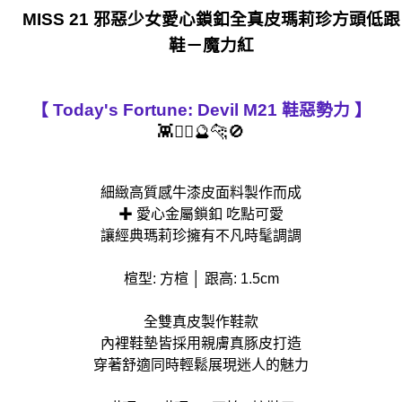
MISS 21 邪惡少女愛心鎖釦全真皮瑪莉珍方頭低跟
鞋－魔力紅
【 Today's Fortune: Devil M21 鞋惡勢力 】
👾❤️‍🔥🔮🐆🚫
細緻高質感牛漆皮面料製作而成
✚ 愛心金屬鎖釦 吃點可愛
讓經典瑪莉珍擁有不凡時髦調調
楦型: 方楦 │ 跟高: 1.5cm
全雙真皮製作鞋款
內裡鞋墊皆採用親膚真豚皮打造
穿著舒適同時輕鬆展現迷人的魅力