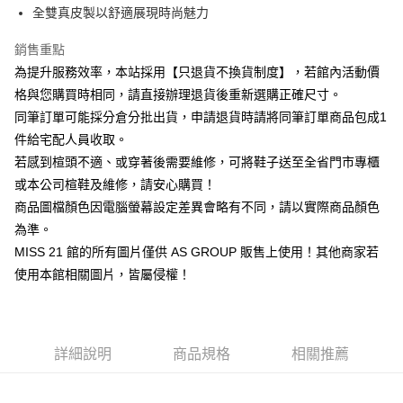
華南商業銀行
彰化商業銀行
臺灣中小企業銀行
台中商業銀行
全雙真皮製以舒適展現時尚魅力
國泰世華商業銀行
兆豐國際商業銀行
Apple Pay
上海商業儲蓄銀行
台北富邦商業銀行
匯豐（台灣）商業銀行
華泰商業銀行
臺灣中小企業銀行
台中商業銀行
國泰世華商業銀行
兆豐國際商業銀行
聯邦商業銀行
遠東國際商業銀行
銷售重點
匯豐（台灣）商業銀行
華泰商業銀行
街口支付
臺灣中小企業銀行
台中商業銀行
元大商業銀行
永豐商業銀行
為提升服務效率，本站採用【只退貨不換貨制度】，若館內活動價
聯邦商業銀行
遠東國際商業銀行
匯豐（台灣）商業銀行
華泰商業銀行
玉山商業銀行
星展（台灣）商業銀行
悠遊付
元大商業銀行
永豐商業銀行
格與您購買時相同，請直接辦理退貨後重新選購正確尺寸。
聯邦商業銀行
遠東國際商業銀行
台新國際商業銀行
中國信託商業銀行
玉山商業銀行
星展（台灣）商業銀行
同筆訂單可能採分倉分批出貨，申請退貨時請將同筆訂單商品包成1
元大商業銀行
永豐商業銀行
台灣樂天信用卡公司
Google Pay
台新國際商業銀行
中國信託商業銀行
玉山商業銀行
星展（台灣）商業銀行
件給宅配人員收取。
台灣樂天信用卡公司
台新國際商業銀行
中國信託商業銀行
ATM付款
若感到楦頭不適、或穿著後需要維修，可將鞋子送至全省門市專櫃
台灣樂天信用卡公司
或本公司楦鞋及維修，請安心購買！
運送方式
商品圖檔顏色因電腦螢幕設定差異會略有不同，請以實際商品顏色
宅配
為準。
MISS 21 館的所有圖片僅供 AS GROUP 販售上使用！其他商家若
免運費
使用本館相關圖片，皆屬侵權！
離島宅配
每筆NT$280
國家/地區配送
查看運費
詳細說明
商品規格
相關推薦