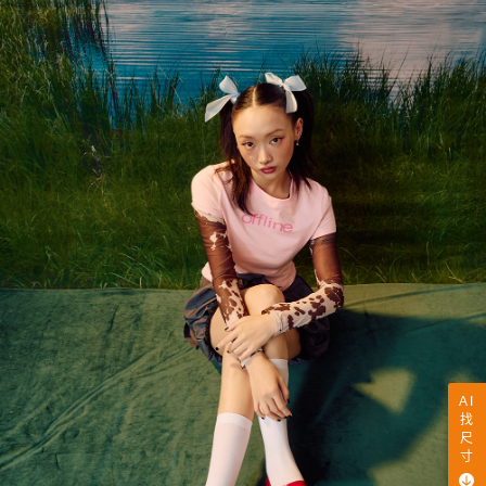
AI
找
尺
寸